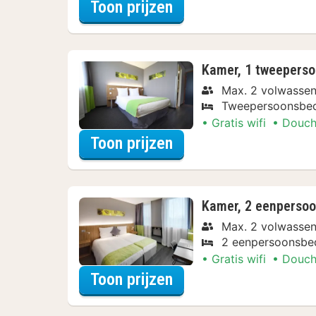
voor Beleef de Stad
Toon prijzen
Kamer, 1 tweepers
Max. 2 volwasse
Tweepersoonsbe
Gratis wifi
Douch
voor Beleef de Stad
Toon prijzen
Kamer, 2 eenperso
Max. 2 volwasse
2 eenpersoonsbe
Gratis wifi
Douch
voor Beleef de Stad
Toon prijzen