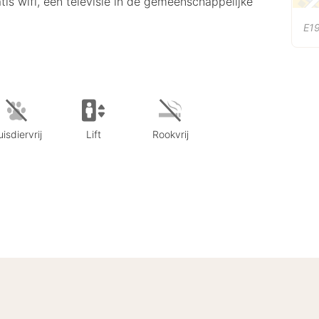
atis wifi, een televisie in de gemeenschappelijke
E19
isdiervrij
Lift
Rookvrij