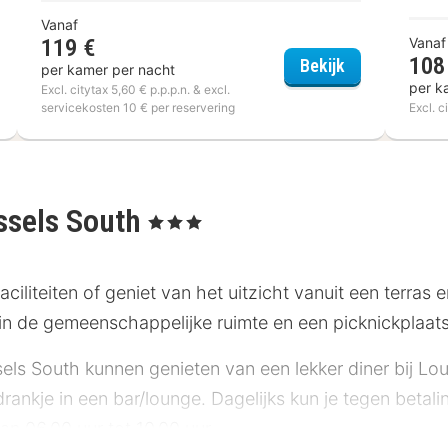
Vanaf
119 €
Vanaf
108
s Erasmus
ibis Brussels 
Bekijk
per kamer per nacht
per k
Excl. citytax 5,60 € p.p.p.n. & excl.
servicekosten 10 € per reservering
Excl. c
ssels South
, 3 Sterren
aciliteiten of geniet van het uitzicht vanuit een terras
sie in de gemeenschappelijke ruimte en een picknickplaats
ls South kunnen genieten van een lekker diner bij Lou
 drankje in een bar/lounge. Dagelijks kun je tegen betal
an 06.00 uur tot 10.00 uur.