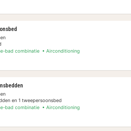
oonsbed
nen
d
e-bad combinatie
Airconditioning
onsbedden
nen
dden en 1 tweepersoonsbed
e-bad combinatie
Airconditioning