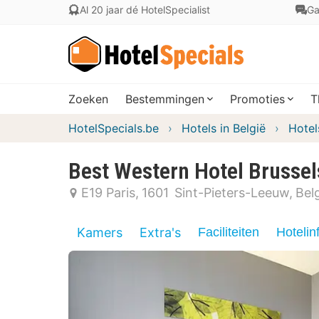
Al 20 jaar dé HotelSpecialist
Ga
Zoeken
Bestemmingen
Promoties
T
HotelSpecials.be
Hotels in België
Hotel
Best Western Hotel Brussel
E19 Paris
1601
Sint-Pieters-Leeuw
Bel
Kamers
Extra's
Faciliteiten
Hotelin