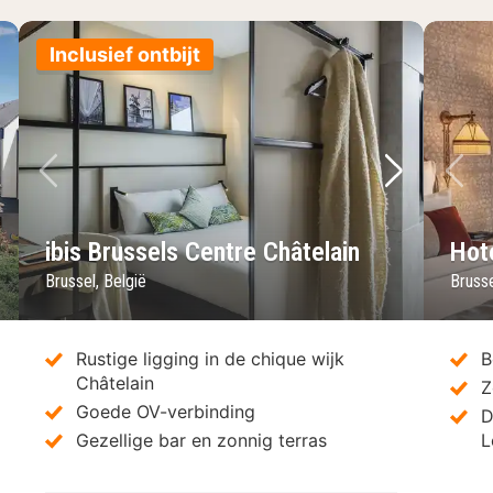
Inclusief ontbijt
lgende foto
Vorige foto
Volgende 
Vo
ibis Brussels Centre Châtelain
Hot
Brussel, België
Brusse
Rustige ligging in de chique wijk
B
Châtelain
Z
Goede OV-verbinding
D
Gezellige bar en zonnig terras
L