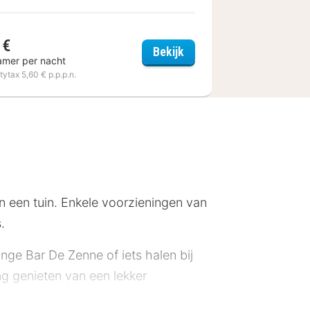
 €
Centre Châtelain
Hotel Barsey by Warwick
Bekijk
amer per nacht
itytax 5,60 € p.p.p.n.
 en een tuin. Enkele voorzieningen van
.
nge Bar De Zenne of iets halen bij
ing genieten van een lekker