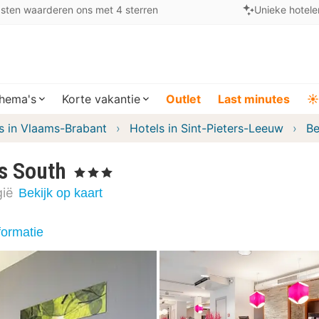
sten waarderen ons met 4 sterren
Unieke hotele
hema's
Korte vakantie
Outlet
Last minutes
☀️
s in Vlaams-Brabant
Hotels in Sint-Pieters-Leeuw
Be
s South
, 3 Sterren
gië
Bekijk op kaart
formatie