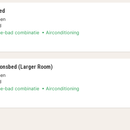
ed
nen
d
e-bad combinatie
Airconditioning
oonsbed (Larger Room)
nen
d
e-bad combinatie
Airconditioning