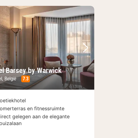
foto
rige foto
Volgende foto
el Barsey by Warwick
l, België
7.3
oetiekhotel
omerterras en fitnessruimte
irect gelegen aan de elegante
ouizalaan