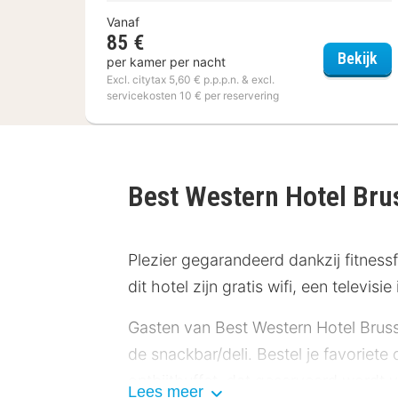
Vanaf
85 €
ibi
Bekijk
per kamer per nacht
Excl. citytax 5,60 € p.p.p.n. & excl.
servicekosten 10 € per reservering
Best Western Hotel Bru
Plezier gegarandeerd dankzij fitnessf
dit hotel zijn gratis wifi, een televi
Gasten van Best Western Hotel Brusse
de snackbar/deli. Bestel je favoriete
ontbijtbuffet, dat geserveerd wordt v
Lees meer