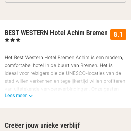
BEST WESTERN Hotel Achim Bremen
8.1
, 3 Sterren
Het Best Western Hotel Bremen Achim is een modern,
comfortabel hotel in de buurt van Bremen. Het is
ideaal voor reizigers die de UNESCO-locaties van de
stad willen verkennen en tegelijkertijd willen profiteren
van uitstekende vervoersverbindingen. Onze gasten
Lees meer
beoordelen het hotel met 8.1.
Ligging Best Western Hotel Bremen Achim
Het Best Western Hotel Bremen Achim ligt in Achim-
Creëer jouw unieke verblijf
Uphusen, op slechts een klein eindje rijden van de