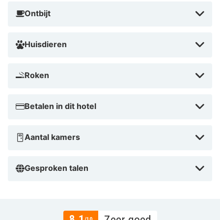
van comfort, gemak en ontspanning, zodat je verblijf
Ontbijt
onvergetelijk wordt.
Huisdieren
Roken
Betalen in dit hotel
Aantal kamers
Gesproken talen
8.1
/10