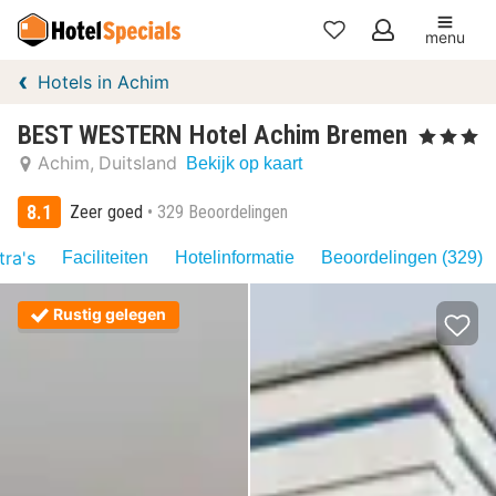
menu
Mijn
Hotels in Achim
favorieten
BEST WESTERN Hotel Achim Bremen
, 3 Sterren
Achim
Duitsland
Bekijk op kaart
8.1
Zeer goed
329 Beoordelingen
tra's
Faciliteiten
Hotelinformatie
Beoordelingen (329)
Rustig gelegen