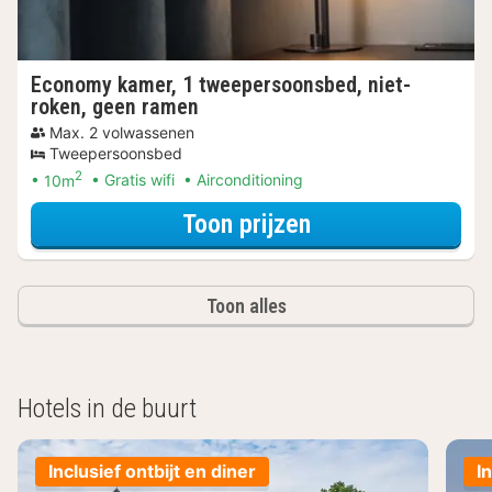
Economy kamer, 1 tweepersoonsbed, niet-
roken, geen ramen
Max. 2 volwassenen
Tweepersoonsbed
2
10m
Gratis wifi
Airconditioning
voor Economy kam
Toon prijzen
Toon alles
Hotels in de buurt
Inclusief ontbijt en diner
I