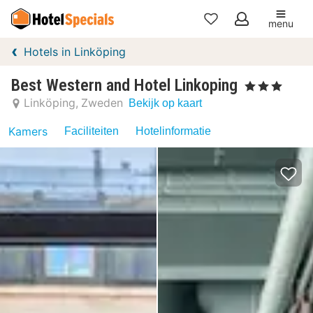
menu
Mijn
Hotels in Linköping
favorieten
Best Western and Hotel Linkoping
, 3 Sterren
Linköping
Zweden
Bekijk op kaart
Kamers
Faciliteiten
Hotelinformatie