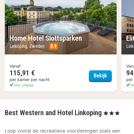
Home Hotel Slottsparken
El
Linköping, Zweden
8.9
Lin
Vanaf
Van
115,91 €
94
Home Hotel 
Bekijk
per kamer per nacht
per
incl. citytax
in
Best Western and Hotel Linkoping
, 3 Sterren
Loop vooral de recreatieve voorzieningen zoals een