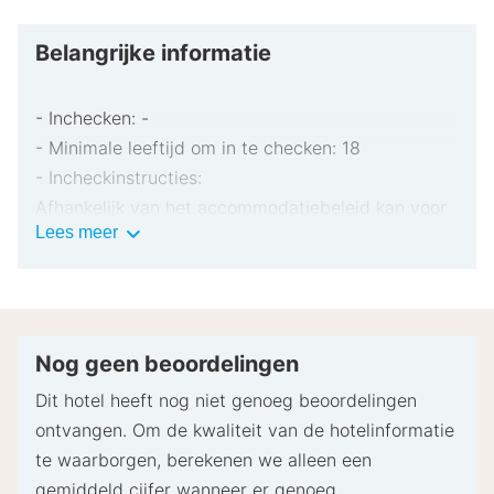
Belangrijke informatie
- Inchecken: -
- Minimale leeftijd om in te checken: 18
- Incheckinstructies:
Afhankelijk van het accommodatiebeleid kan voor
Belangrijke
Lees meer
extra personen een toeslag in rekening worden
informatie
gebracht.
Bij het inchecken dien je mogelijk een erkend
identiteitsbewijs met foto en een creditcard,
pinpas of borgsom in contanten te verstrekken
Nog geen beoordelingen
voor incidentele kosten.
Dit hotel heeft nog niet genoeg beoordelingen
Speciale verzoeken worden onder voorbehoud van
ontvangen. Om de kwaliteit van de hotelinformatie
beschikbaarheid bij het inchecken ingewilligd.
te waarborgen, berekenen we alleen een
Hiervoor kunnen extra kosten in rekening worden
gemiddeld cijfer wanneer er genoeg