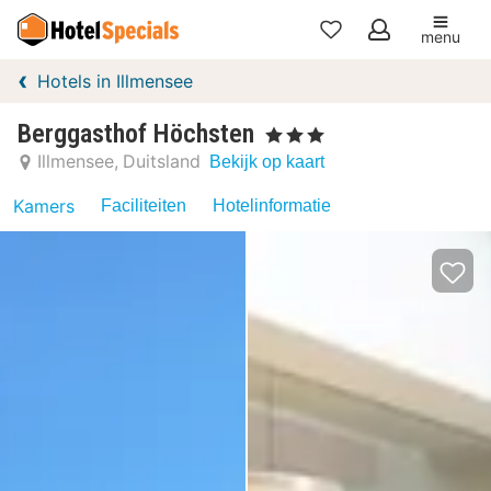
menu
Mijn
Hotels in Illmensee
favorieten
Berggasthof Höchsten
, 3 Sterren
Illmensee
Duitsland
Bekijk op kaart
Kamers
Faciliteiten
Hotelinformatie