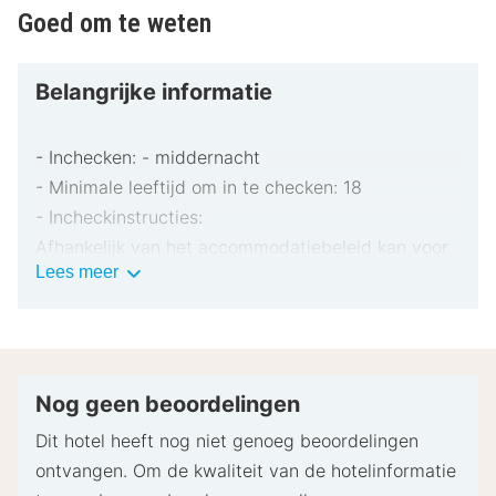
Goed om te weten
Belangrijke informatie
- Inchecken: - middernacht
- Minimale leeftijd om in te checken: 18
- Incheckinstructies:
Afhankelijk van het accommodatiebeleid kan voor
Belangrijke
Lees meer
extra personen een toeslag in rekening worden
informatie
gebracht.
Bij het inchecken dien je mogelijk een erkend
identiteitsbewijs met foto en een creditcard,
pinpas of borgsom in contanten te verstrekken
Nog geen beoordelingen
voor incidentele kosten.
Dit hotel heeft nog niet genoeg beoordelingen
Speciale verzoeken worden onder voorbehoud van
ontvangen. Om de kwaliteit van de hotelinformatie
beschikbaarheid bij het inchecken ingewilligd.