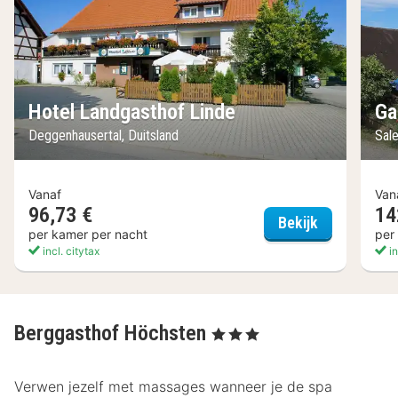
Hotel Landgasthof Linde
Ga
Deggenhausertal, Duitsland
Sal
Vanaf
Van
96,73 €
14
Hotel Landg
Bekijk
per kamer per nacht
per
incl. citytax
in
Berggasthof Höchsten
, 3 Sterren
Verwen jezelf met massages wanneer je de spa