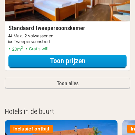
Standaard tweepersoonskamer
Max. 2 volwassenen
Tweepersoonsbed
2
20m
Gratis wifi
voor Standaard 
Toon prijzen
Toon alles
Hotels in de buurt
Inclusief ontbijt
I