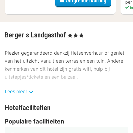
Ontgrendel korting
per
in
Berger s Landgasthof
, 3 Sterren
Plezier gegarandeerd dankzij fietsenverhuur of geniet
van het uitzicht vanuit een terras en een tuin. Andere
kenmerken van dit hotel zijn gratis wifi, hulp bij
uitstapjes/tickets en een balzaal.
Gasten van Berger s Landgasthof kunnen genieten van
Lees meer
een deugddoende maaltijd in het restaurant. Sluit je
dag af met een drankje in een bar/lounge.
Hotelfaciliteiten
Hotelstars Union kent in Duitsland een officiële
Populaire faciliteiten
sterrenclassificatie toe. Deze accommodatie heeft 3