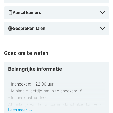
Süderlügumer Binnendünen Nature Reserve en op 26,4
km van Nationaal Park Vadehavet.
Aantal kamers
In Enge-Sande
Gesproken talen
Goed om te weten
Belangrijke informatie
- Inchecken: - 22.00 uur
- Minimale leeftijd om in te checken: 18
- Incheckinstructies:
Afhankelijk van het accommodatiebeleid kan voor
Belangrijke
Lees meer
extra personen een toeslag in rekening worden