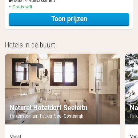
Max. 4 volwassenen
Gratis wifi
voor Familie vie
Toon prijzen
Hotels in de buurt
Naturel Hoteldorf Seeleitn
Na
Finkenstein am Faaker See, Oostenrijk
Fin
Vanaf
Van