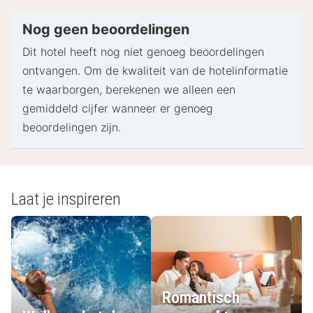
identiteitsbewijs met foto en een creditcard,
pinpas of borgsom in contanten te verstrekken
Nog geen beoordelingen
voor incidentele kosten.
Dit hotel heeft nog niet genoeg beoordelingen
Speciale verzoeken worden onder voorbehoud van
ontvangen. Om de kwaliteit van de hotelinformatie
beschikbaarheid bij het inchecken ingewilligd.
te waarborgen, berekenen we alleen een
Hiervoor kunnen extra kosten in rekening worden
gemiddeld cijfer wanneer er genoeg
gebracht. Speciale verzoeken kunnen niet worden
beoordelingen zijn.
gegarandeerd.
Deze accommodatie accepteert creditcards,
pinpassen en contante betalingen.
De accommodatie beschikt over de volgende
Laat je inspireren
veiligheidsvoorzieningen: brandblusser, rookmelder
en EHBO-doos
- Speciale instructies:
Een receptiemedewerker staat bij aankomst in de
Romantisch
accommodatie op je te wachten.