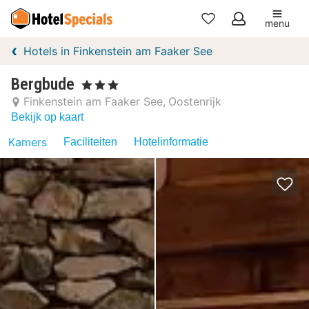
menu
Mijn
Hotels in Finkenstein am Faaker See
favorieten
Bergbude
, 3 Sterren
Finkenstein am Faaker See
Oostenrijk
Bekijk op kaart
Kamers
Faciliteiten
Hotelinformatie