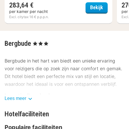
283,64 €
27
Naturel Hote
Bekijk
per kamer per nacht
per
Excl. citytax 16 € p.p.p.n.
Excl.
Bergbude
, 3 Sterren
Bergbude in het hart van biedt een unieke ervaring
voor reizigers die op zoek zijn naar comfort en gemak.
Dit hotel biedt een perfecte mix van stijl en locatie,
waardoor het ideaal is voor een ontspannen verblijf.
Locatie Bergbude
Lees meer
Bergbude ligt op een ideale locatie, op korte afstand
Hotelfaciliteiten
van het centrum en de belangrijkste
bezienswaardigheden. Het hotel bevindt zich op
Populaire faciliteiten