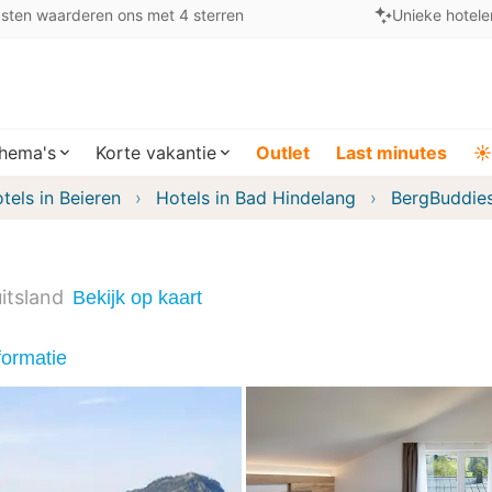
sten waarderen ons met 4 sterren
Unieke hotele
hema's
Korte vakantie
Outlet
Last minutes
☀️
tels in Beieren
Hotels in Bad Hindelang
BergBuddie
itsland
Bekijk op kaart
formatie