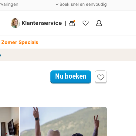
rvaringen
Boek snel en eenvoudig
Klantenservice
Mijn
favorieten
 Zomer Specials
s
Nu boeken