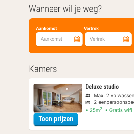
Wanneer wil je weg?
Aankomst
Vertrek
Aankomst
Vertrek
Kamers
Deluxe studio
Max. 2 volwasse
2 eenpersoonsbe
2
25m
Gratis wifi
voor Lekker ontspan
Toon prijzen