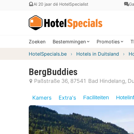
Al 20 jaar dé HotelSpecialist
Ga
Zoeken
Bestemmingen
Promoties
T
HotelSpecials.be
Hotels in Duitsland
Ho
BergBuddies
Paßstraße 36
87541
Bad Hindelang
Du
Kamers
Extra's
Faciliteiten
Hotelin