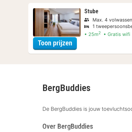
Stube
Max. 4 volwassen
1 tweepersoonsbe
2
25m
Gratis wifi
voor Lekker ontspan
Toon prijzen
BergBuddies
De BergBuddies is jouw toevluchtsoor
Over BergBuddies