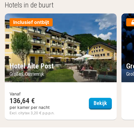
Hotels in de buurt
Inclusief ontbijt
Hotel Alte Post
Gr
Großarl, Oostenrijk
Groß
Vanaf
136,64 €
Hotel Alte P
Bekijk
per kamer per nacht
Excl. citytax 3,20 € p.p.p.n.