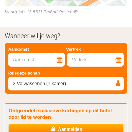
Marktplatz 13
5611
Großarl
Oostenrijk
Wanneer wil je weg?
Aankomst
Vertrek
Aankomst
Vertrek
Reisgezelschap
2 Volwassenen (1 kamer)
Ontgrendel exclusieve kortingen op dit hotel
door lid te worden
Aanmelden