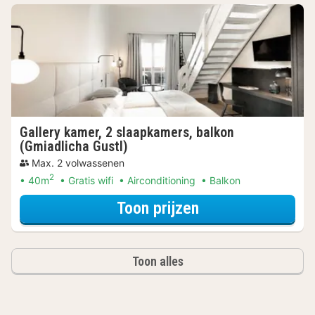
Gallery kamer, 2 slaapkamers, balkon
(Gmiadlicha Gustl)
Max. 2 volwassenen
2
40m
Gratis wifi
Airconditioning
Balkon
voor Gallery kame
Toon prijzen
Toon alles