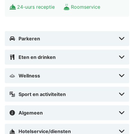
met een drankje in een bar/lounge. Dagelijks kun je van
24-uurs receptie
Roomservice
07.30 uur tot 10.30 uur genieten van een gratis
ontbijtbuffet.
De volgende voorzieningen zijn elk jaar gesloten buiten
het seizoen. Ze zijn gesloten van 19 oktober tot 29
Parkeren
november: Één van de eetgelegenheden De bar/lounge
De fitnessfaciliteiten De wasserette De
Eten en drinken
vergaderruimtes Het parkeerterrein De sauna De spa
Hotelstars Union kent in Oostenrijk een officiële
Wellness
sterrenclassificatie toe. Deze accommodatie heeft 4
stars toegekend gekregen.
Sport en activiteiten
Enkele van de voorzieningen zijn gratis kranten in de
lobby, een stomerij/wasserijservice en een
Algemeen
bagageopslagruimte. Gasten kunnen tegen betaling
gebruikmaken van een shuttleservice van/naar de
Hotelservice/diensten