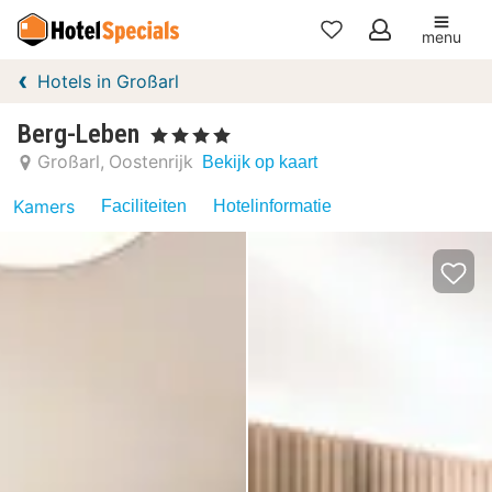
menu
Mijn
Hotels in Großarl
favorieten
Berg-Leben
, 4 Sterren
Großarl
Oostenrijk
Bekijk op kaart
Kamers
Faciliteiten
Hotelinformatie