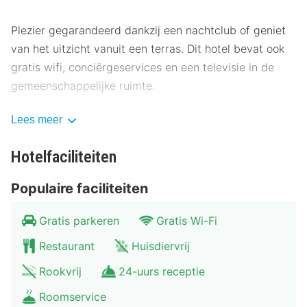
Plezier gegarandeerd dankzij een nachtclub of geniet
van het uitzicht vanuit een terras. Dit hotel bevat ook
gratis wifi, conciërgeservices en een televisie in de
gemeenschappelijke ruimte.
Bestel iets lekkers in een van de 2 restaurants van dit
Lees meer
hotel of blijf gewoon lekker binnen en profiteer van
roomservice (beperkte tijden). Er zijn ook snacks
Hotelfaciliteiten
beschikbaar in de koffiebar/het café. Wil je even
Populaire faciliteiten
ontspannen? Kom tot rust met een lekker drankje in
één van de 3 bars/lounges. Op weekdagen wordt er
Gratis parkeren
Gratis Wi-Fi
tegen betaling een ontbijtbuffet geserveerd.
Restaurant
Huisdiervrij
Deze accommodatie is van 30 juni 2024 tot 30 juni
Rookvrij
24-uurs receptie
2024 gesloten (datums kunnen wijzigen).
Roomservice
Enkele van de voorzieningen zijn een