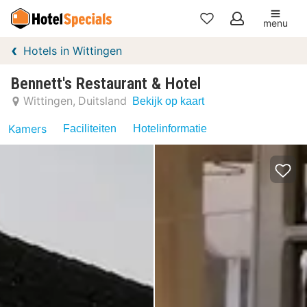
menu
Mijn
Hotels in Wittingen
favorieten
Bennett's Restaurant & Hotel
Wittingen
Duitsland
Bekijk op kaart
Kamers
Faciliteiten
Hotelinformatie