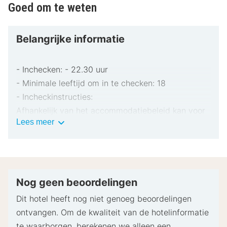
Goed om te weten
Belangrijke informatie
- Inchecken: - 22.30 uur
- Minimale leeftijd om in te checken: 18
- Incheckinstructies:
Afhankelijk van het accommodatiebeleid kan voor
Belangrijke
Lees meer
extra personen een toeslag in rekening worden
informatie
gebracht.
Bij het inchecken dien je mogelijk een erkend
identiteitsbewijs met foto en een creditcard,
pinpas of borgsom in contanten te verstrekken
Nog geen beoordelingen
voor incidentele kosten.
Dit hotel heeft nog niet genoeg beoordelingen
Speciale verzoeken worden onder voorbehoud van
ontvangen. Om de kwaliteit van de hotelinformatie
beschikbaarheid bij het inchecken ingewilligd.
te waarborgen, berekenen we alleen een