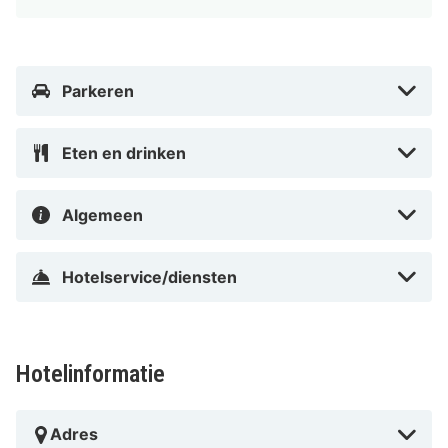
stomerij/wasserijservice, meertalig personeel en een
bagageopslagruimte. Plan je een evenement in
Wittingen? Kies voor dit hotel met 80 vierkante meter
Parkeren
aan ruimte, waaronder een conferentieruimte en 2
vergaderruimtes. Ter plaatse heb je gratis
Eten en drinken
parkeerplaatsen.
Doe of je thuis bent in één van de 12 kamers met een
Algemeen
minibar en een flatscreentelevisie. Dankzij wifi of
kabelinternet blijf je online terwijl satellietzenders voor
Hotelservice/diensten
het kijkplezier zorgen. De privébadkamers met een
douche hebben gratis toiletartikelen en haardrogers.
Bij de voorzieningen horen een bureau en een
koffiezetapparaat/waterkoker en de kamers worden
Hotelinformatie
dagelijks schoongemaakt.
Afstanden worden weergegeven tot op 0,1 mijl en
Adres