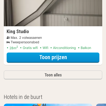
King Studio
Max. 2 volwassenen
Tweepersoonsbed
2
28m
Gratis wifi
Wifi
Airconditioning
Balkon
voor Beleef de S
Toon prijzen
Toon alles
Hotels in de buurt