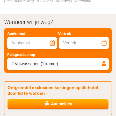
Prins Hendrikweg 19
2202 EC
Noordwijk
Nederland
Wanneer wil je weg?
Aankomst
Vertrek
Aankomst
Vertrek
Reisgezelschap
2 Volwassenen (1 kamer)
Ontgrendel exclusieve kortingen op dit hotel
door lid te worden
Aanmelden