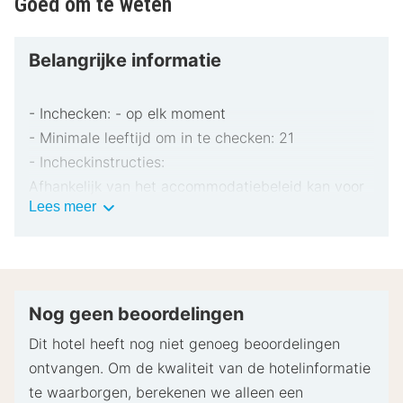
Goed om te weten
Belangrijke informatie
- Inchecken: - op elk moment
- Minimale leeftijd om in te checken: 21
- Incheckinstructies:
Afhankelijk van het accommodatiebeleid kan voor
Belangrijke
Lees meer
extra personen een toeslag in rekening worden
informatie
gebracht.
Bij het inchecken dien je mogelijk een erkend
identiteitsbewijs met foto en een creditcard,
pinpas of borgsom in contanten te verstrekken
Nog geen beoordelingen
voor incidentele kosten.
Dit hotel heeft nog niet genoeg beoordelingen
Speciale verzoeken worden onder voorbehoud van
ontvangen. Om de kwaliteit van de hotelinformatie
beschikbaarheid bij het inchecken ingewilligd.
te waarborgen, berekenen we alleen een