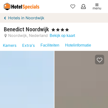
menu
Mijn
Hotels in Noordwijk
favorieten
Benedict Noordwijk
, 4 Sterren
Noordwijk
Nederland
Bekijk op kaart
Kamers
Extra's
Faciliteiten
Hotelinformatie