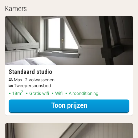
Kamers
Standaard studio
Max. 2 volwassenen
Tweepersoonsbed
2
18m
Gratis wifi
Wifi
Airconditioning
voor Beleef de S
Toon prijzen