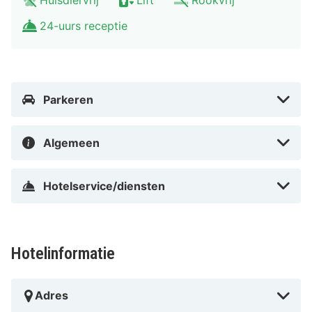
voorzieningen ligt op 6,9 km van Strand van Katwijk
24-uurs receptie
aan Zee en op 9,7 km van Zandvoort aan Zee.
In Noordwijk aan Zee in Noordwijk aan Zee
Parkeren
Algemeen
Hotelservice/diensten
Hotelinformatie
Adres