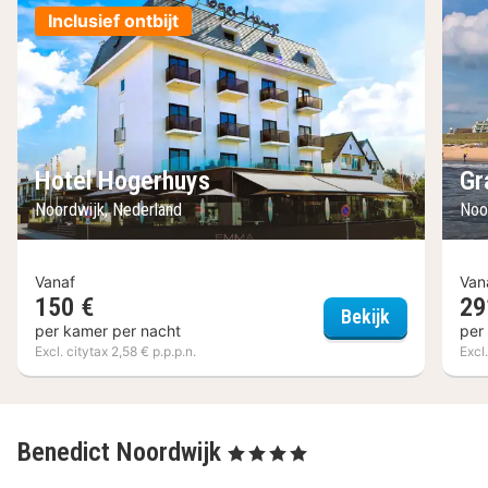
Inclusief ontbijt
Hotel Hogerhuys
Gr
Noordwijk, Nederland
Noo
Vanaf
Van
150 €
29
Hotel Hoger
Bekijk
per kamer per nacht
per
Excl. citytax 2,58 € p.p.p.n.
Excl.
Benedict Noordwijk
, 4 Sterren