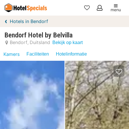
menu
Mijn
Hotels in Bendorf
favorieten
Bendorf Hotel by Belvilla
Bendorf
Duitsland
Bekijk op kaart
Kamers
Faciliteiten
Hotelinformatie