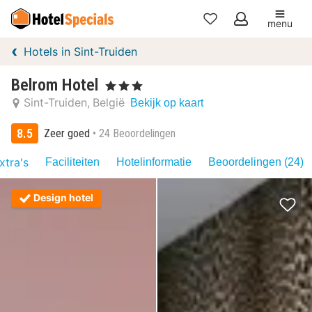
menu
Mijn
Hotels in Sint-Truiden
favorieten
Belrom Hotel
, 3 Sterren
Sint-Truiden
België
Bekijk op kaart
8.5
Zeer goed
24 Beoordelingen
xtra's
Faciliteiten
Hotelinformatie
Beoordelingen (24)
Design hotel