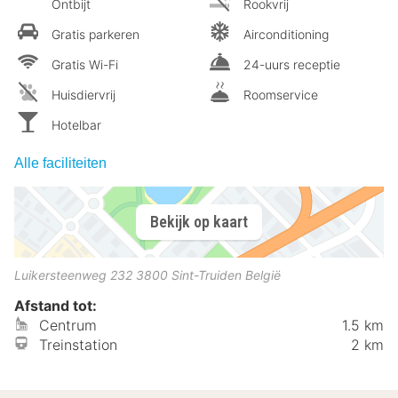
Ontbijt
Rookvrij
Gratis parkeren
Airconditioning
Gratis Wi-Fi
24-uurs receptie
Huisdiervrij
Roomservice
Hotelbar
Alle faciliteiten
Bekijk op kaart
Luikersteenweg 232
3800
Sint-Truiden
België
Afstand tot:
Centrum
1.5 km
Treinstation
2 km