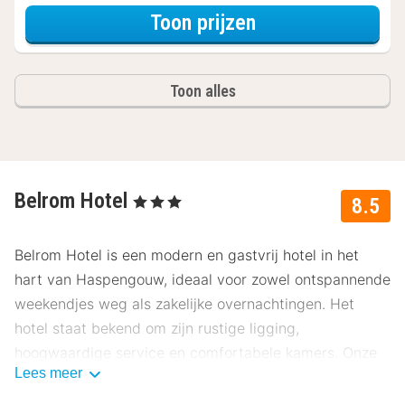
voor Ontbijt Spec
Toon prijzen
Toon alles
Belrom Hotel
, 3 Sterren
8.5
Belrom Hotel is een modern en gastvrij hotel in het
hart van Haspengouw, ideaal voor zowel ontspannende
weekendjes weg als zakelijke overnachtingen. Het
hotel staat bekend om zijn rustige ligging,
hoogwaardige service en comfortabele kamers. Onze
Lees meer
gasten beoordelen dit hotel gemiddeld met een 8.5.