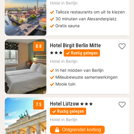
nacht
Hotel in
Berlijn
vanaf
55,90
Talloze restaurants om uit te kiezen
€
30 minuten van Alexanderplatz
Gratis sauna
2
Hotel Birgit Berlin Mitte
8.8
nachten
, 3 Sterren
Rustig gelegen
vanaf
99,18
Hotel in
Berlijn
€
In het midden van Berlijn
Milieubewuste samenwerkingen
Mooie tuin
1
Hotel Lützow
, 3 Sterren
7.5
nacht
Rustig gelegen
vanaf
78
Hotel in
Berlijn
€
Ontgrendel korting