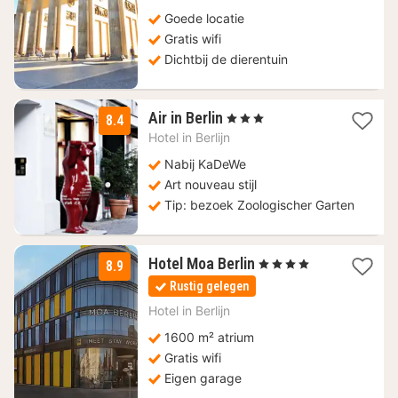
Goede locatie
Gratis wifi
Dichtbij de dierentuin
1
Air in Berlin
, 3 Sterren
8.4
nacht
Hotel in
Berlijn
vanaf
112,88
Nabij KaDeWe
€
Art nouveau stijl
Tip: bezoek Zoologischer Garten
2
Hotel Moa Berlin
, 4 Sterren
8.9
nachten
Rustig gelegen
vanaf
99,01
Hotel in
Berlijn
€
1600 m² atrium
Gratis wifi
Eigen garage