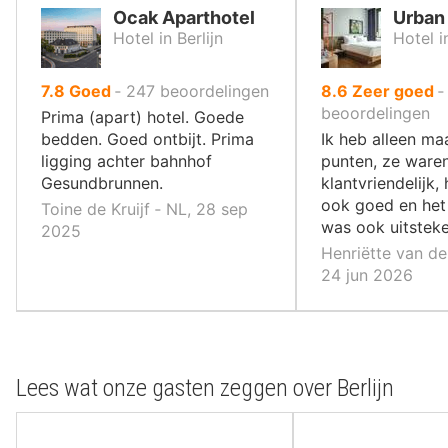
Ocak Aparthotel
Urban 
Hotel in Berlijn
Hotel in
uit
uit
7.8
Goed
‐
247
beoordelingen
8.6
Zeer goed
10
10
beoordelingen
Prima (apart) hotel. Goede
,
,
bedden. Goed ontbijt. Prima
Ik heb alleen ma
ligging achter bahnhof
punten, ze ware
Gesundbrunnen.
klantvriendelijk
ook goed en het 
Toine de Kruijf ‐ NL, 28 sep
was ook uitstek
2025
Henriëtte van de
24 jun 2026
Lees wat onze gasten zeggen over Berlijn