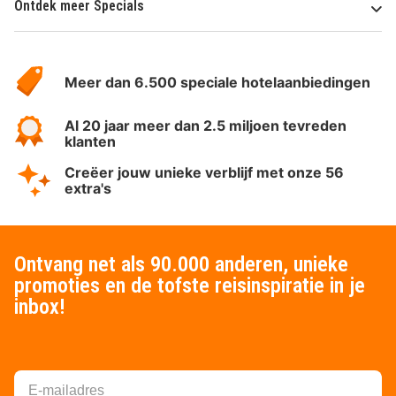
Ontdek meer Specials
Over
HotelSpecials
Meer dan 6.500 speciale hotelaanbiedingen
Al 20 jaar meer dan 2.5 miljoen tevreden
klanten
Creëer jouw unieke verblijf met onze 56
extra's
Ontvang net als 90.000 anderen, unieke
promoties en de tofste reisinspiratie in je
inbox!