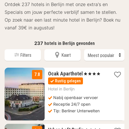
Ontdek 237 hotels in Berlijn met onze extra's en
Specials om jouw perfecte verblijf samen te stellen.
Op zoek naar een last minute hotel in Berlijn? Boek nu
vanaf 39€ in augustus!
237
hotels in Berlijn gevonden
Filters
Kaart
1
Ocak Aparthotel
, 4 Sterren
7.8
nacht
Rustig gelegen
vanaf
80
Hotel in
Berlijn
€
Nabij openbaar vervoer
Receptie 24/7 open
Tip: Berliner Unterwelten