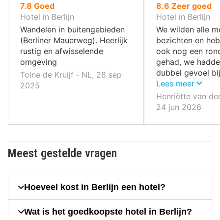
uit
uit
7.8
Goed
8.6
Zeer goed
10
10
Hotel in Berlijn
Hotel in Berlijn
,
,
Wandelen in buitengebieden
We wilden alle 
(Berliner Mauerweg). Heerlijk
bezichten en he
rustig en afwisselende
ook nog een ron
omgeving
gehad, we hadde
dubbel gevoel bij
Toine de Kruijf ‐ NL, 28 sep
we daar zagen, h
Lees meer
2025
deze mensen he
Henriëtte van de
doorstaan en he
24 jun 2026
van Berlijn. Er h
steeds veel arm
mensen zijn ontz
vriendelijk.
Meest gestelde vragen
Hoeveel kost in Berlijn een hotel?
Wat is het goedkoopste hotel in Berlijn?