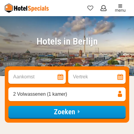
menu
Mijn
favorieten
Hotels in Berlijn
Aankomst
Vertrek
2 Volwassenen (1 kamer)
Zoeken