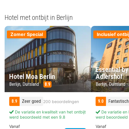
Hotel met ontbijt in Berlijn
Zomer Special
Inclusief ontbi
Essential by
Hotel Moa Berlin
Adlershof
Berlijn, Duitsland
8.9
Berlijn, Duitsland
8.9
Zeer goed
9.0
Fantastisch
200 beoordelingen
De variatie en kwaliteit van het ontbijt
De variatie en k
werd beoordeeld met een 9.8
werd beoordeeld 
Vanaf
Vanaf