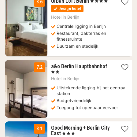
1
Urban Loft Berlin
, 4 Sterren
8.6
nacht
Design hotel
vanaf
63
Hotel in
Berlijn
€
Centrale ligging in Berlijn
Restaurant, dakterras en
fitnessruimte
Duurzam en stedelijk
2
a&o Berlin Hauptbahnhof
7.2
nachten
, 2 Sterren
vanaf
Hotel in
Berlijn
78,92
€
Uitstekende ligging bij het centraal
station
Budgetvriendelijk
Toegang tot openbaar vervoer
Good Morning + Berlin City
8.1
1
East
, 3 Sterren