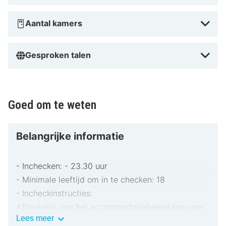
Aantal kamers
Gesproken talen
Goed om te weten
Belangrijke informatie
- Inchecken: - 23.30 uur
- Minimale leeftijd om in te checken: 18
- Incheckinstructies:
Afhankelijk van het accommodatiebeleid kan voor
Belangrijke
Lees meer
extra personen een toeslag in rekening worden