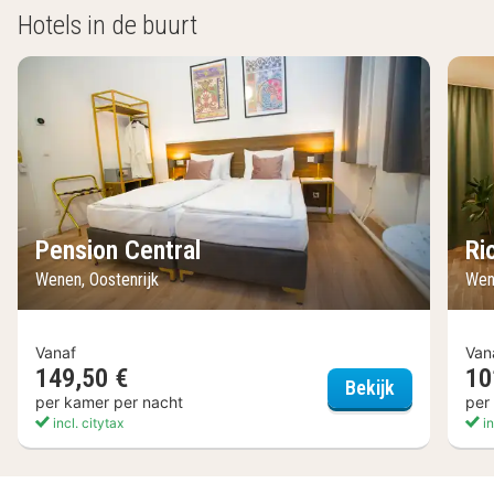
Hotels in de buurt
Pension Central
Ri
Wenen, Oostenrijk
Wen
Vanaf
Van
149,50 €
10
Pension Cen
Bekijk
per kamer per nacht
per
incl. citytax
in