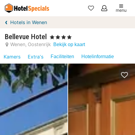
menu
Mijn
Hotels in Wenen
favorieten
Bellevue Hotel
, 4 Sterren
Wenen
Oostenrijk
Bekijk op kaart
Kamers
Extra's
Faciliteiten
Hotelinformatie