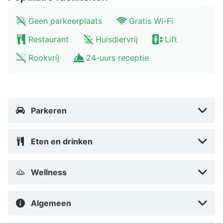
Osterreichisches Museum fur Volkskunde - 2,1 km
Rathausplatz - 2,1 km Rathaus - 2,1 km Vienna
Geen parkeerplaats
Gratis Wi-Fi
Christmas market - 2,1 km Burgtheater - 2,2 km Circus
Restaurant
Huisdiervrij
Lift
and Clown Museum - 2,3 km Schwedenplatz - 2,3 km
Rookvrij
24-uurs receptie
Ankeruhr - 2,3 km De dichtsbijzijnde luchthaven is
Vienna International Airport (VIE) - 20,8 km
Bellevue Hotel ligt in Wenen, in de buurt Alsergrund,
op 5 min. rijden van Algemeen Ziekenhuis van Wenen
Parkeren
en Stephansdom. Dit hotel met chique voorzieningen
ligt op 3 km van Spaanse Rijschool en op 3,3 km van
Eten en drinken
Leopoldmuseum.
In Alsergrund in Wenen
Wellness
Algemeen