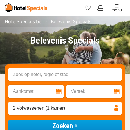
menu
Mijn
HotelSpecials.be
Belevenis Specials
favorieten
Belevenis Specials
Zoek op hotel, regio of stad
Aankomst
Vertrek
2 Volwassenen (1 kamer)
Zoeken