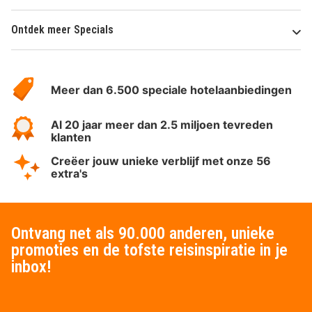
Ontdek meer Specials
Over
HotelSpecials
Meer dan 6.500 speciale hotelaanbiedingen
Al 20 jaar meer dan 2.5 miljoen tevreden
klanten
Creëer jouw unieke verblijf met onze 56
extra's
Ontvang net als 90.000 anderen, unieke
promoties en de tofste reisinspiratie in je
inbox!