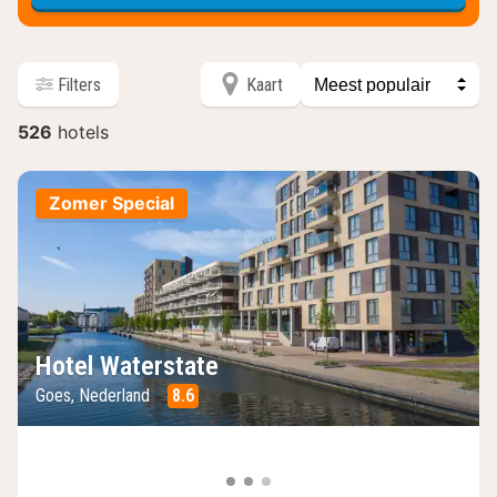
sorteer
Filters
Kaart
op
526
hotels
hotels
Zomer Special
Hotel Waterstate
Goes, Nederland
8.6