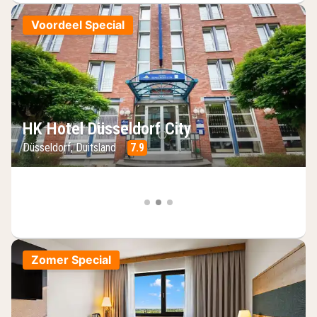
Voordeel Special
HK Hotel Düsseldorf City
Düsseldorf, Duitsland
7.9
Zomer Special