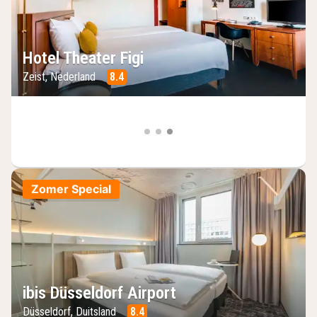
Hotel Theater Figi
Zeist, Nederland
8.4
Zomer Special
ibis Düsseldorf Airport
Düsseldorf, Duitsland
8.4