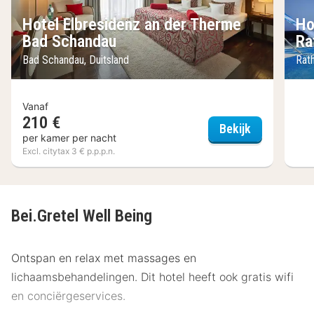
Hotel Elbresidenz an der Therme
Ho
Bad Schandau
Ra
Bad Schandau, Duitsland
Rath
Vanaf
210 €
Hotel Elbre
Bekijk
per kamer per nacht
Excl. citytax 3 € p.p.p.n.
Bei.Gretel Well Being
Ontspan en relax met massages en
lichaamsbehandelingen. Dit hotel heeft ook gratis wifi
en conciërgeservices.