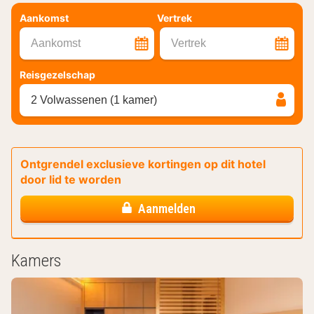
Aankomst
Vertrek
Aankomst
Vertrek
Reisgezelschap
2 Volwassenen (1 kamer)
Ontgrendel exclusieve kortingen op dit hotel
door lid te worden
Aanmelden
Kamers