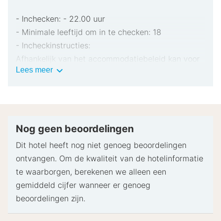
- Inchecken: - 22.00 uur
- Minimale leeftijd om in te checken: 18
- Incheckinstructies:
Afhankelijk van het accommodatiebeleid kan voor
Belangrijke
Lees meer
extra personen een toeslag in rekening worden
informatie
gebracht.
Bij het inchecken dien je mogelijk een erkend
identiteitsbewijs met foto en een creditcard,
pinpas of borgsom in contanten te verstrekken
Nog geen beoordelingen
voor incidentele kosten.
Dit hotel heeft nog niet genoeg beoordelingen
Speciale verzoeken worden onder voorbehoud van
ontvangen. Om de kwaliteit van de hotelinformatie
beschikbaarheid bij het inchecken ingewilligd.
te waarborgen, berekenen we alleen een
Hiervoor kunnen extra kosten in rekening worden
gemiddeld cijfer wanneer er genoeg
gebracht. Speciale verzoeken kunnen niet worden
beoordelingen zijn.
gegarandeerd.
Deze accommodatie accepteert creditcards,