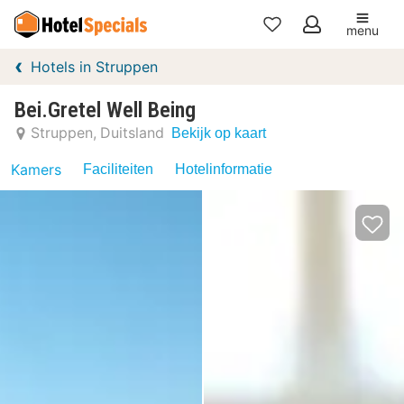
menu
Mijn
Hotels in Struppen
favorieten
Bei.Gretel Well Being
Struppen
Duitsland
Bekijk op kaart
Kamers
Faciliteiten
Hotelinformatie