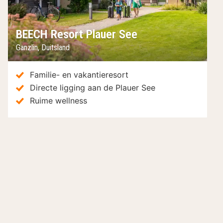
BEECH Resort Plauer See
Ganzlin
,
Duitsland
Familie- en vakantieresort
Directe ligging aan de Plauer See
Ruime wellness
Hotels in de buurt
Inclusief ontbijt
I