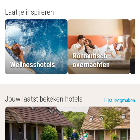
Laat je inspireren
Romantisch
Wellnesshotels
overnachten
L
Jouw laatst bekeken hotels
Lijst leegmaken