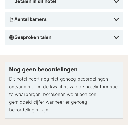
Tips van HotelSpecials
Betalen in dit hotel
Het BEECH Resort Plauer See is de ideale keuze voor
iedereen die natuur, ontspanning en onvergetelijke
Aantal kamers
vakantie-ervaringen wil combineren. Dankzij de
prachtige ligging direct aan het meer, het autovrije
Gesproken talen
terrein en de veelzijdige recreatiemogelijkheden kun je
hier volledig tot rust komen én tegelijkertijd de
Mecklenburgische Seenplatte actief ontdekken.
Nog geen beoordelingen
Dit hotel heeft nog niet genoeg beoordelingen
ontvangen. Om de kwaliteit van de hotelinformatie
te waarborgen, berekenen we alleen een
gemiddeld cijfer wanneer er genoeg
beoordelingen zijn.