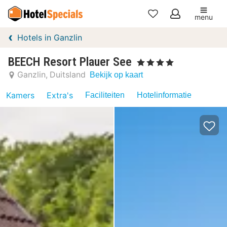
menu
Mijn
Hotels in Ganzlin
favorieten
BEECH Resort Plauer See
, 4 Sterren
Ganzlin
Duitsland
Bekijk op kaart
Kamers
Extra's
Faciliteiten
Hotelinformatie