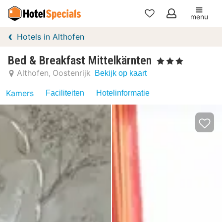
menu
Mijn
Hotels in Althofen
favorieten
Bed & Breakfast Mittelkärnten
, 3 Sterren
Althofen
Oostenrijk
Bekijk op kaart
Kamers
Faciliteiten
Hotelinformatie