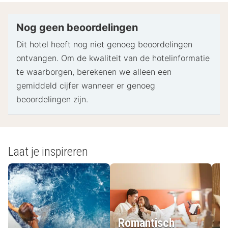
identiteitsbewijs met foto en een creditcard,
pinpas of borgsom in contanten te verstrekken
Nog geen beoordelingen
voor incidentele kosten.
Dit hotel heeft nog niet genoeg beoordelingen
Speciale verzoeken worden onder voorbehoud van
ontvangen. Om de kwaliteit van de hotelinformatie
beschikbaarheid bij het inchecken ingewilligd.
te waarborgen, berekenen we alleen een
Hiervoor kunnen extra kosten in rekening worden
gemiddeld cijfer wanneer er genoeg
gebracht. Speciale verzoeken kunnen niet worden
beoordelingen zijn.
gegarandeerd.
Neem vooraf contact op met de accommodatie
om een kinderstoel te reserveren.
Deze accommodatie accepteert creditcards en
Laat je inspireren
contante betalingen.
Contactloos betalen is mogelijk
De accommodatie beschikt over de volgende
veiligheidsvoorzieningen: brandblusser, rookmelder
en beveiligingssysteem
Romantisch