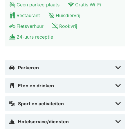
comfortabele lounge en een bibliotheek.
Geen parkeerplaats
Gratis Wi-Fi
Stijlvolle kamers
Restaurant
Huisdiervrij
Moderne badkamers
Fietsverhuur
Rookvrij
Gezellige lounge
Bibliotheek
24-uurs receptie
Parkeergelegenheid
Restaurant Bed & Breakfast am Luisenplatz
Hoewel Bed & Breakfast am Luisenplatz geen eigen
Parkeren
restaurant heeft, zijn er tal van eetgelegenheden in de
directe omgeving. Geniet van een intieme
dinerervaring in een van de nabijgelegen restaurants
Eten en drinken
die een scala aan culinaire hoogstandjes bieden. Of je
nu zin hebt in een casual maaltijd of een romantisch
Sport en activiteiten
diner, de opties zijn eindeloos.
Waarom onze HotelSpecialist Bed &
Hotelservice/diensten
Breakfast am Luisenplatz aanbeveelt