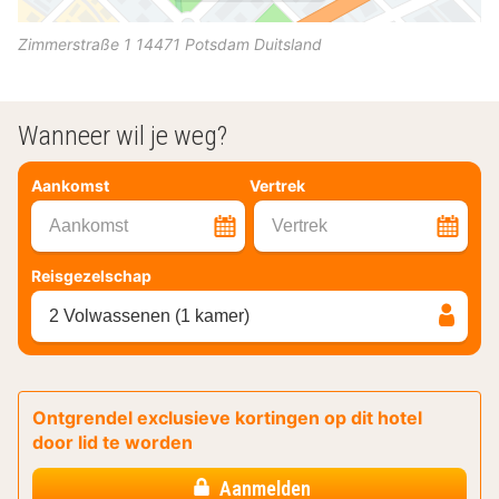
Zimmerstraße 1
14471
Potsdam
Duitsland
Wanneer wil je weg?
Aankomst
Vertrek
Aankomst
Vertrek
Reisgezelschap
2 Volwassenen (1 kamer)
Ontgrendel exclusieve kortingen op dit hotel
door lid te worden
Aanmelden