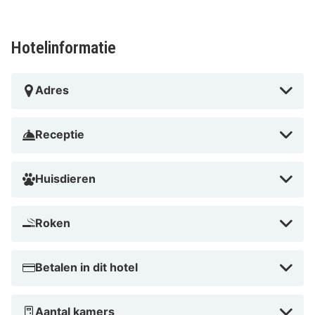
Uitstekende locatie dicht bij het centrum
Hoge beoordelingen van gastvrijheid
Hotelinformatie
Comfortabele en stijlvolle kamers
Gemakkelijke toegang tot lokale attracties
Rustige en uitnodigende sfeer
Adres
Tips van HotelSpecials
Voor stellen die op zoek zijn naar een romantisch uitje,
Receptie
biedt Bed & Breakfast am Luisenplatz een perfecte
setting met gezellige kamers en schilderachtige
Huisdieren
omgeving. Het is ook een geweldige keuze voor een
betaalbare vakantie, met comfortabele
Roken
accommodaties dicht bij de topattracties van .
Waarom wachten? Boek je verblijf vandaag nog en
ervaar alles wat Bed & Breakfast am Luisenplatz te
Betalen in dit hotel
bieden heeft!
Aantal kamers