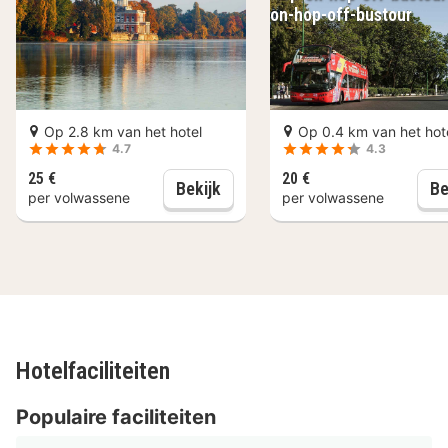
geschiedenis en kunst. Openbaar vervoer zoals bussen
on-hop-off-bustour
en treinen zijn gemakkelijk bereikbaar, en er is
voldoende parkeergelegenheid in de buurt.
Historisch Museum: 150 meter
Centrale Markt: 300 meter
Op 2.8 km van het hotel
Op 0.4 km van het hot
Kunstgalerie: 500 meter
4.7
4.3
Botanische Tuin: 750 meter
25 €
20 €
Potsdam: Stad en Kastelen Tou
Bekijk
Be
Oude Stadsmuur: 1 kilometer
per volwassene
per volwassene
Faciliteiten Bed & Breakfast am Luisenplatz
De kamers van Bed & Breakfast am Luisenplatz zijn
stijlvol ingericht en bieden alle comfort die je nodig
hebt voor een ontspannen verblijf. Elke kamer is
voorzien van moderne faciliteiten en een gezellige
Hotelfaciliteiten
sfeer. De badkamers zijn uitgerust met luxe
toiletartikelen voor een verfrissende start van de dag.
Populaire faciliteiten
Daarnaast biedt het hotel extra faciliteiten zoals een