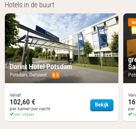
Hotels in de buurt
I
gr
Dorint Hotel Potsdam
Sa
Potsdam, Duitsland
8.3
Pot
Vanaf
Van
102,60 €
16
Dorint Hote
Bekijk
per kamer per nacht
per
incl. citytax
in