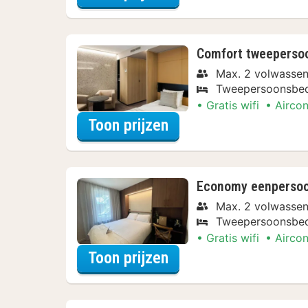
Comfort tweeperso
Max. 2 volwasse
Tweepersoonsbe
Gratis wifi
Aircon
voor Varen & Ontdek
Toon prijzen
Economy eenperso
Max. 2 volwasse
Tweepersoonsbe
Gratis wifi
Aircon
voor Varen & Ontdek
Toon prijzen