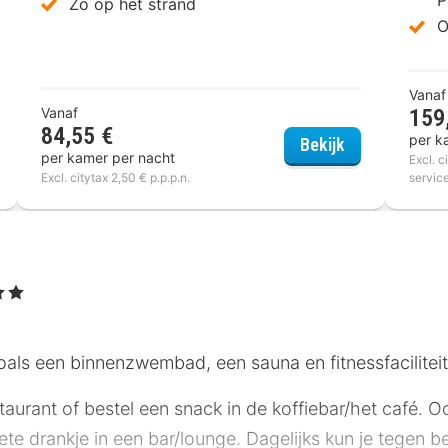
Zo op het strand
O
Vanaf
Vanaf
159
84,55 €
per k
el Riant Sejour
Hotel Cavalli
Bekijk
per kamer per nacht
Excl. c
Excl. citytax 2,50 € p.p.p.n.
servic
en
oals een binnenzwembad, een sauna en fitnessfaciliteit
staurant of bestel een snack in de koffiebar/het café. O
iete drankje in een bar/lounge. Dagelijks kun je tegen b