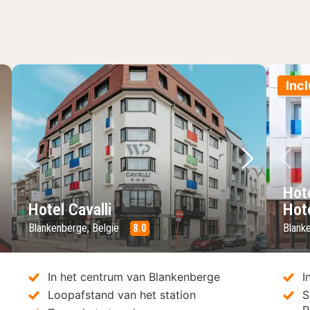
Incl
lgende foto
Vorige foto
Volgende 
Vo
Hot
Hotel Cavalli
Hot
Blankenberge, België
8.0
Blank
In het centrum van Blankenberge
I
Loopafstand van het station
S
P