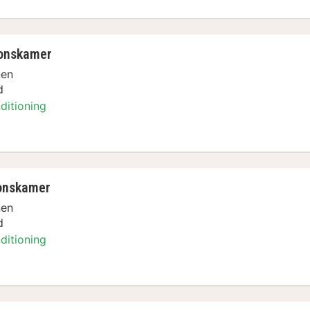
onskamer
nen
d
ditioning
ken
onskamer
nen
d
ditioning
ken