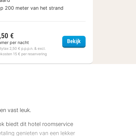
p 200 meter van het strand
,50 €
Hotel Pantheon Palace b
Bekijk
amer per nacht
itytax 2,50 € p.p.p.n. & excl.
ekosten 15 € per reservering
en vast leuk.
ok biedt dit hotel roomservice
etaling genieten van een lekker