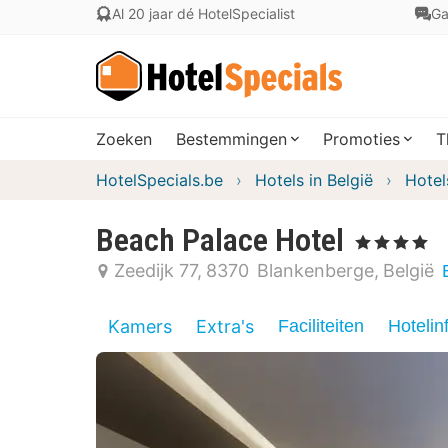
Al 20 jaar dé HotelSpecialist
Ga
Zoeken
Bestemmingen
Promoties
T
HotelSpecials.be
Hotels in België
Hotel
Beach Palace Hotel
, 4 Sterren
Zeedijk 77
8370
Blankenberge
België
Kamers
Extra's
Faciliteiten
Hotelin