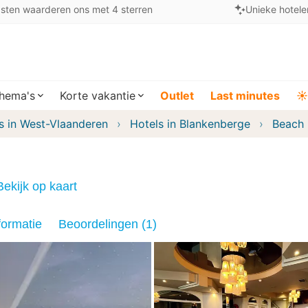
sten waarderen ons met 4 sterren
Unieke hotele
hema's
Korte vakantie
Outlet
Last minutes
☀️
s in West-Vlaanderen
Hotels in Blankenberge
Beach 
Bekijk op kaart
formatie
Beoordelingen (1)