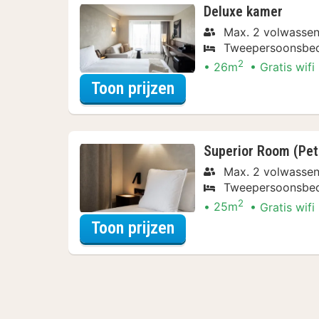
Deluxe kamer
Max. 2 volwasse
Tweepersoonsbe
2
26m
Gratis wifi
voor Varen & Ontdek
Toon prijzen
Superior Room (Pet
Max. 2 volwasse
Tweepersoonsbe
2
25m
Gratis wifi
voor Varen & Ontdek
Toon prijzen