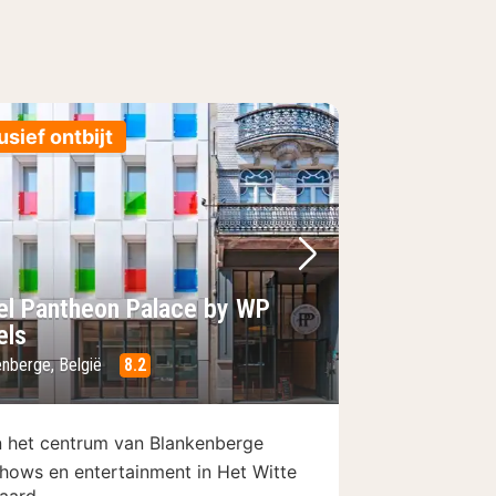
usief ontbijt
foto
rige foto
Volgende foto
el Pantheon Palace by WP
els
enberge, België
8.2
n het centrum van Blankenberge
hows en entertainment in Het Witte
aard