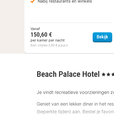
Nabij restaurants en winkels
Vanaf
150,60 €
Hot
Bekijk
per kamer per nacht
Excl. citytax 2,50 € p.p.p.n.
Beach Palace Hotel
, 4 Sterr
Je vindt recreatieve voorzieningen z
Geniet van een lekker diner in het re
(beperkte tijden) aan. Bestel je favor