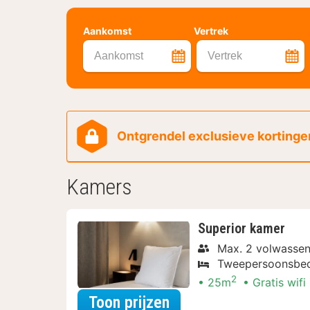
Aankomst
Vertrek
Aankomst
Vertrek
Ontgrendel exclusieve kortingen
Kamers
Superior kamer
Max. 2 volwasse
Tweepersoonsbe
2
25m
Gratis wifi
voor Varen & Ontdek
Toon prijzen