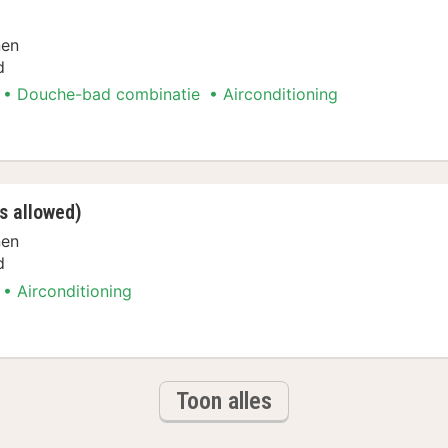
nen
d
Douche-bad combinatie
Airconditioning
ken
s allowed)
nen
d
Airconditioning
ken
Toon alles