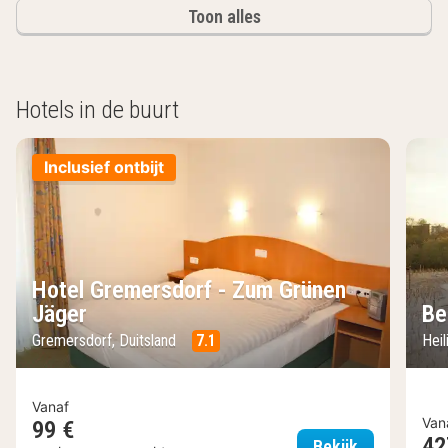
Toon alles
Hotels in de buurt
Inclusief ontbijt
Hotel Gremersdorf - Zum Grünen
Jäger
Be
Gremersdorf, Duitsland
7.1
Heil
Vanaf
Van
99 €
42
Hotel Greme
Bekijk