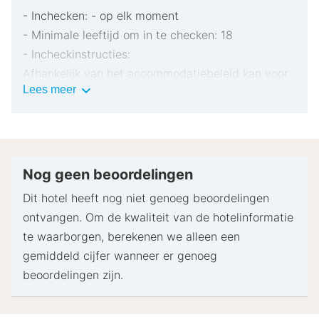
- Inchecken: - op elk moment
- Minimale leeftijd om in te checken: 18
- Incheckinstructies:
Afhankelijk van het accommodatiebeleid kan voor
Belangrijke
Lees meer
extra personen een toeslag in rekening worden
informatie
gebracht.
Bij het inchecken dien je mogelijk een erkend
identiteitsbewijs met foto en een creditcard,
pinpas of borgsom in contanten te verstrekken
Nog geen beoordelingen
voor incidentele kosten.
Dit hotel heeft nog niet genoeg beoordelingen
Speciale verzoeken worden onder voorbehoud van
ontvangen. Om de kwaliteit van de hotelinformatie
beschikbaarheid bij het inchecken ingewilligd.
te waarborgen, berekenen we alleen een
Hiervoor kunnen extra kosten in rekening worden
gemiddeld cijfer wanneer er genoeg
gebracht. Speciale verzoeken kunnen niet worden
beoordelingen zijn.
gegarandeerd.
Deze accommodatie accepteert creditcards en