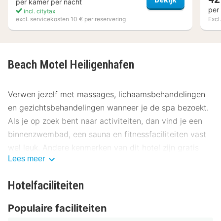
per kamer per nacht
per
incl. citytax
excl. servicekosten 10 € per reservering
Excl.
Beach Motel Heiligenhafen
Verwen jezelf met massages, lichaamsbehandelingen
en gezichtsbehandelingen wanneer je de spa bezoekt.
Als je op zoek bent naar activiteiten, dan vind je een
binnenzwembad, een sauna en fitnessfaciliteiten vast
wel leuk. Andere kenmerken van dit hotel zijn gratis
Lees meer
wifi, een spelletjesruimte en een picknickplaats.
Gasten van Beach Motel Heiligenhafen kunnen
Hotelfaciliteiten
genieten van een lekker diner bij HOLYHARBOUR CAFÉ
Populaire faciliteiten
& GRILL of iets halen bij de snackbar/deli. Ontspan met