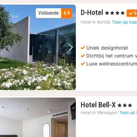
1
D-Hotel
Voldoende
6.9
, 4 Sterren
D
nacht
Hotel in
Kortrijk
Toon op kaa
vanaf
139
€
Uniek designhotel
Vorige foto
Volgende foto
Dichtbij het centrum v
Luxe wellnesscentru
1
Hotel Bell-X
, 3 Sterren
nacht
Hotel in
Wevelgem
Toon op 
vanaf
122,1
€