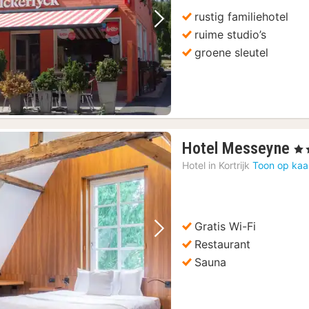
rustig familiehotel
Vorige foto
Volgende foto
ruime studio’s
groene sleutel
1
Hotel Messeyne
, 4 
na
Hotel in
Kortrijk
Toon op kaa
va
17
€
Gratis Wi-Fi
Vorige foto
Volgende foto
Restaurant
Sauna