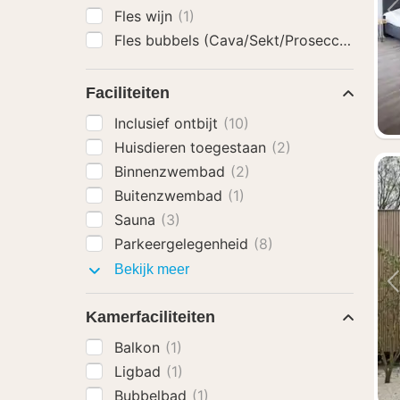
Fles wijn
(1)
Fles bubbels (Cava/Sekt/Prosecco)
(1)
Faciliteiten
Inclusief ontbijt
(10)
Huisdieren toegestaan
(2)
Binnenzwembad
(2)
Buitenzwembad
(1)
Sauna
(3)
Parkeergelegenheid
(8)
Faciliteiten
Bekijk meer
Kamerfaciliteiten
Balkon
(1)
Ligbad
(1)
Bubbelbad
(1)