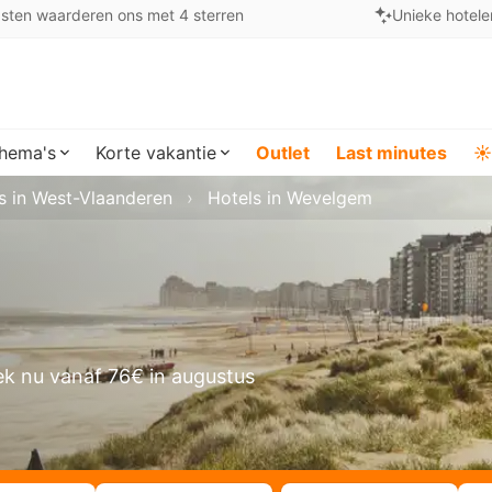
sten waarderen ons met 4 sterren
Unieke hotele
hema's
Korte vakantie
Outlet
Last minutes
☀️
s in West-Vlaanderen
Hotels in Wevelgem
k nu vanaf 76€ in augustus