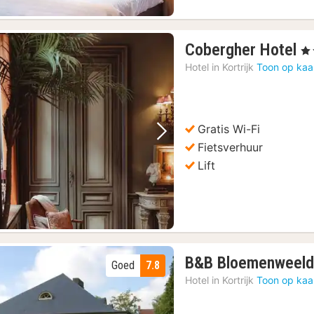
1
Cobergher Hotel
, 3
n
Hotel in
Kortrijk
Toon op kaa
v
3
€
Gratis Wi-Fi
Vorige foto
Volgende foto
Fietsverhuur
Lift
B&B Bloemenweel
Goed
7.8
Hotel in
Kortrijk
Toon op kaa