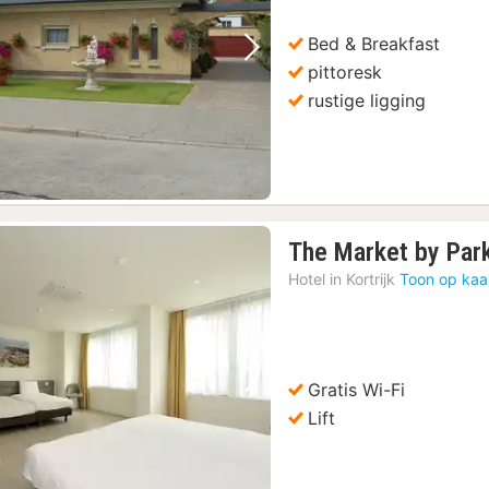
Bed & Breakfast
Vorige foto
Volgende foto
pittoresk
rustige ligging
The Market by Par
Hotel in
Kortrijk
Toon op kaa
Gratis Wi-Fi
Vorige foto
Volgende foto
Lift