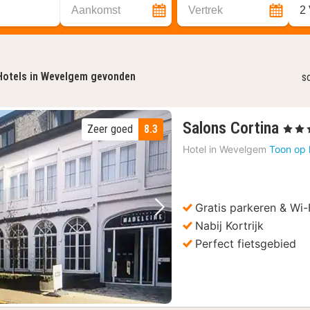
Aankomst
Vertrek
2
Hotels in Wevelgem gevonden
s
1
Salons Cortina
Zeer goed
8.3
, 3 Ste
nac
Hotel in
Wevelgem
Toon op 
van
118
€
Gratis parkeren & Wi-
Vorige foto
Volgende foto
Nabij Kortrijk
Perfect fietsgebied