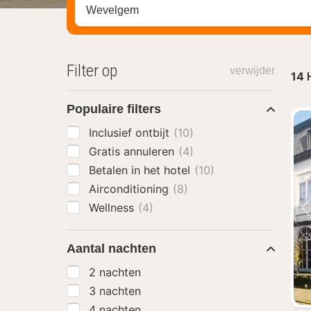
Zoek op hotel, regio of stad
Filter op
verwijder
14
Populaire filters
Inclusief ontbijt
(10)
Gratis annuleren
(4)
Betalen in het hotel
(10)
Airconditioning
(8)
Wellness
(4)
Aantal nachten
2 nachten
3 nachten
4 nachten