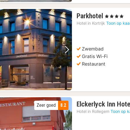
1
Parkhotel
, 4 Sterren
nacht
Hotel in
Kortrijk
Toon op kaa
vanaf
129,46
€
Zwembad
Vorige foto
Volgende foto
Gratis Wi-Fi
Restaurant
Elckerlyck Inn Hote
Zeer goed
8.2
Hotel in
Rollegem
Toon op k