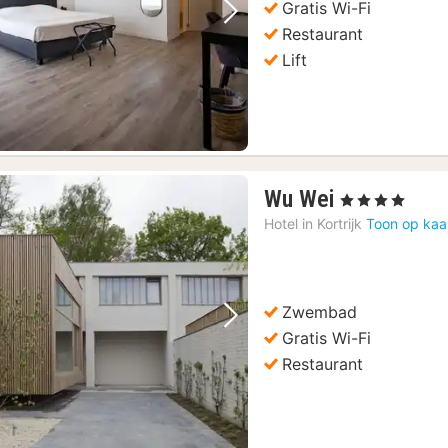
Gratis Wi-Fi
Vorige foto
Volgende foto
Restaurant
Lift
1
Wu Wei
, 4 Sterren
nacht
Hotel in
Kortrijk
Toon op kaa
vanaf
102,39
€
Zwembad
Vorige foto
Volgende foto
Gratis Wi-Fi
Restaurant