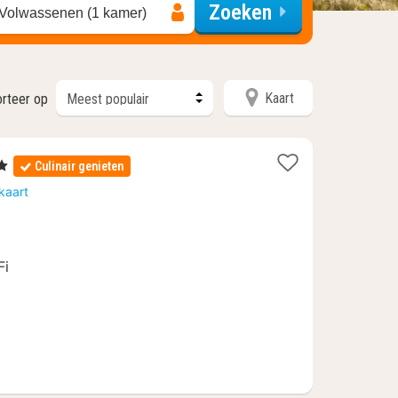
Zoeken
 Volwassenen (1 kamer)
Kaart
orteer op
rren
Culinair genieten
ht
kaart
af
Fi