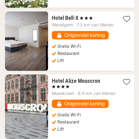
1
Hotel Bell-X
, 3 Sterren
nacht
Wevelgem
·
7.3 km van Menen
vanaf
139,29
Ontgrendel korting
€
Gratis Wi-Fi
Restaurant
Lift
1
Hotel Alize Mouscron
nacht
, 4 Sterren
vanaf
Moeskroen
·
8.9 km van Menen
97,97
€
Ontgrendel korting
Gratis Wi-Fi
Restaurant
Lift