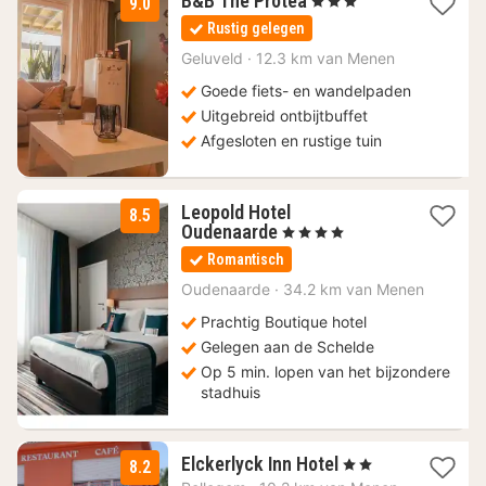
B&B The Protea
, 3 Sterren
9.0
nachten
Rustig gelegen
vanaf
119
Geluveld
·
12.3 km van Menen
€
Goede fiets- en wandelpaden
Uitgebreid ontbijtbuffet
Afgesloten en rustige tuin
Leopold Hotel
8.5
1
Oudenaarde
, 4 Sterren
nacht
Romantisch
vanaf
114
Oudenaarde
·
34.2 km van Menen
€
Prachtig Boutique hotel
Gelegen aan de Schelde
Op 5 min. lopen van het bijzondere
stadhuis
1
Elckerlyck Inn Hotel
, 2 Sterren
8.2
nacht