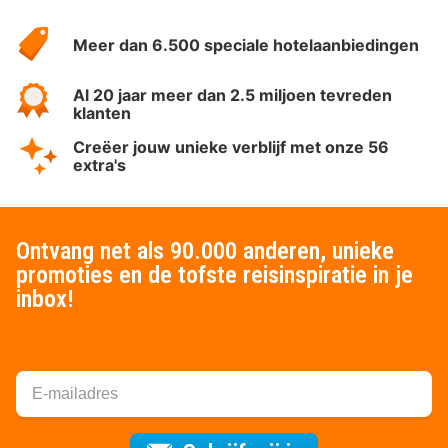
HotelSpecials
Meer dan 6.500 speciale hotelaanbiedingen
Al 20 jaar meer dan 2.5 miljoen tevreden
klanten
Creëer jouw unieke verblijf met onze 56
extra's
Ontvang net als 90.000 anderen, unieke
promoties en de tofste reisinspiratie in je
inbox!