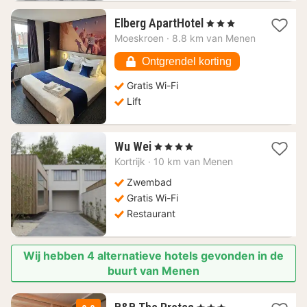
1
Elberg ApartHotel
, 3 Sterren
nacht
Moeskroen
·
8.8 km van Menen
vanaf
99,86
Ontgrendel korting
€
Gratis Wi-Fi
Lift
1
Wu Wei
, 4 Sterren
nacht
Kortrijk
·
10 km van Menen
vanaf
101,30
Zwembad
€
Gratis Wi-Fi
Restaurant
Wij hebben 4 alternatieve hotels gevonden in de
buurt van Menen
2