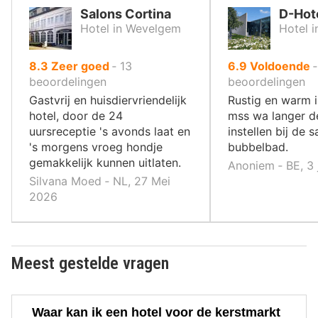
Salons Cortina
D-Hot
Hotel in Wevelgem
Hotel i
uit
uit
8.3
Zeer goed
‐
13
6.9
Voldoende
10
10
beoordelingen
beoordelingen
,
,
Gastvrij en huisdiervriendelijk
Rustig en warm i
hotel, door de 24
mss wa langer d
uursreceptie 's avonds laat en
instellen bij de 
's morgens vroeg hondje
bubbelbad.
gemakkelijk kunnen uitlaten.
Anoniem ‐ BE, 3
Silvana Moed ‐ NL, 27 Mei
2026
Meest gestelde vragen
Waar kan ik een hotel voor de kerstmarkt