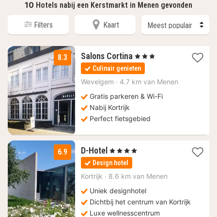
10
Hotels nabij een Kerstmarkt in Menen gevonden
Filters
Kaart
1
Salons Cortina
, 3 Sterren
8.3
nacht
Culinair genieten
vanaf
118
Wevelgem
·
4.7 km van Menen
€
Gratis parkeren & Wi-Fi
Nabij Kortrijk
Perfect fietsgebied
1
D-Hotel
, 4 Sterren
6.9
nacht
Design hotel
vanaf
139
Kortrijk
·
8.6 km van Menen
€
Uniek designhotel
Dichtbij het centrum van Kortrijk
Luxe wellnesscentrum