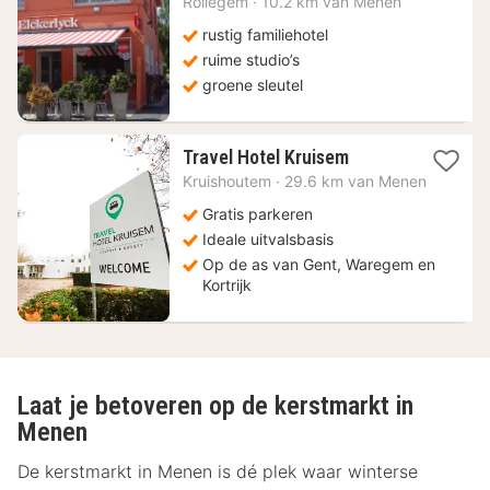
Rollegem
·
10.2 km van Menen
vanaf
135
rustig familiehotel
€
ruime studio’s
groene sleutel
1
Travel Hotel Kruisem
nacht
Kruishoutem
·
29.6 km van Menen
vanaf
71
Gratis parkeren
€
Ideale uitvalsbasis
Op de as van Gent, Waregem en
Kortrijk
Laat je betoveren op de kerstmarkt in
Menen
De kerstmarkt in Menen is dé plek waar winterse