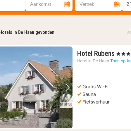
Aankomst
Vertrek
2
Hotels in De Haan gevonden
s
1
Hotel Rubens
, 3 Sterr
nach
Hotel in
De Haan
Toon op ka
vana
291,
€
Gratis Wi-Fi
Vorige foto
Volgende foto
Sauna
Fietsverhuur