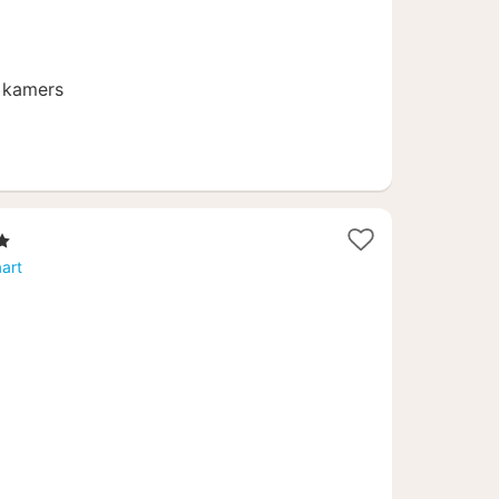
€
 kamers
rren
ht
art
af
,84