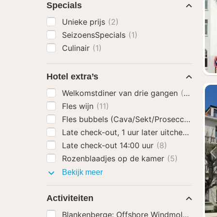
Specials
Unieke prijs
(2)
SeizoensSpecials
(1)
Culinair
(1)
Hotel extra’s
Welkomstdiner van drie gangen
(2)
Fles wijn
(11)
Fles bubbels (Cava/Sekt/Prosecco)
(13)
Late check-out, 1 uur later uitchecken
(9)
Late check-out 14:00 uur
(8)
Rozenblaadjes op de kamer
(5)
Hotel
Bekijk meer
extra’s
Activiteiten
Blankenberge: Offshore Windmolenpark -