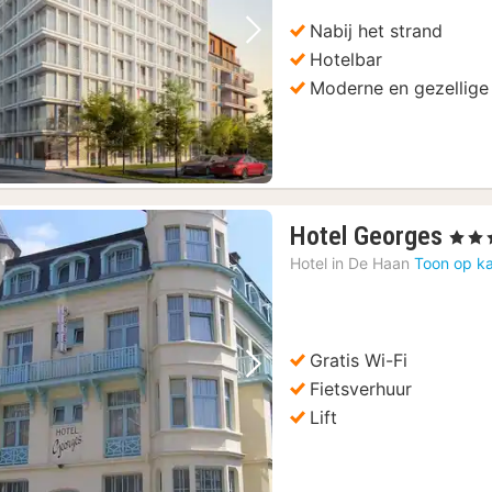
Nabij het strand
Vorige foto
Volgende foto
Hotelbar
Moderne en gezellige
1
Hotel Georges
, 3 Ste
nac
Hotel in
De Haan
Toon op ka
van
135
€
Gratis Wi-Fi
Vorige foto
Volgende foto
Fietsverhuur
Lift