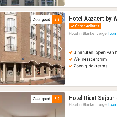
Hotel Aazaert by 
Zeer goed
8.9
Goede wellness
Hotel in
Blankenberge
Toon 
3 minuten lopen van h
Vorige foto
Volgende foto
Wellnesscentrum
Zonnig dakterras
Hotel Riant Sejour
Zeer goed
8.9
Hotel in
Blankenberge
Toon 