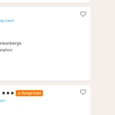
op kaart
lankenberge
station
1
e
, 3 Sterren
Design hotel
nacht
art
vanaf
102