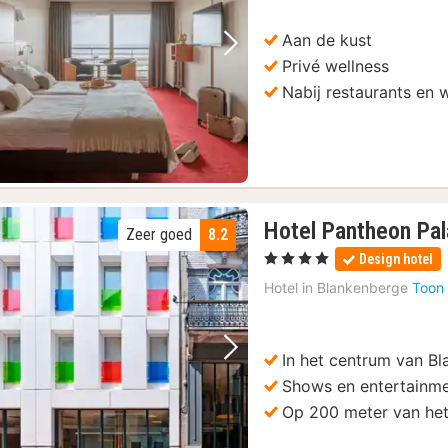
Aan de kust
Vorige foto
Volgende foto
Privé wellness
Nabij restaurants en 
Hotel Pantheon Pa
Zeer goed
8.2
, 4 Sterren
Design hotel
Hotel in
Blankenberge
Toon 
In het centrum van B
Vorige foto
Volgende foto
Shows en entertainme
Op 200 meter van het