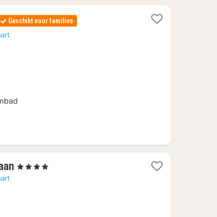
Geschikt voor families
art
embad
1
aan
, 4 Sterren
nacht
art
vanaf
171,42
€