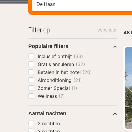
Zoek op hotel, regio of stad
Filter op
verwijder
48
Populaire filters
Inclusief ontbijt
(33)
Gratis annuleren
(32)
Betalen in het hotel
(20)
Airconditioning
(21)
Zomer Special
(1)
Wellness
(7)
Aantal nachten
2 nachten
3 nachten