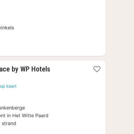
€
winkels
2
lace by WP Hotels
nachten
vanaf
op kaart
159,50
€
lankenberge
nt in Het Witte Paard
 strand