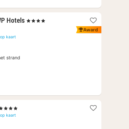
1
WP Hotels
, 4 Sterren
nacht
Award
vanaf
op kaart
159,50
€
et strand
1
, 4 Sterren
nacht
op kaart
vanaf
150,60