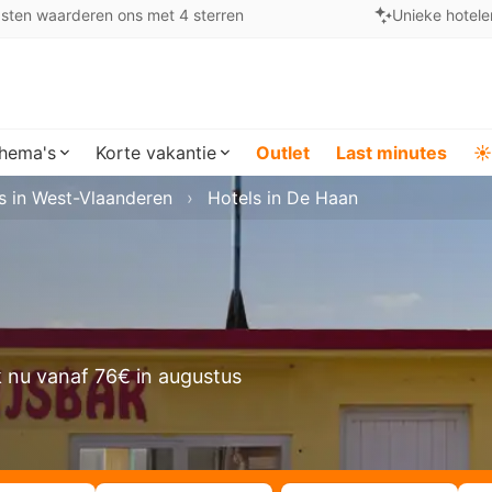
sten waarderen ons met 4 sterren
Unieke hotele
hema's
Korte vakantie
Outlet
Last minutes
☀️
s in West-Vlaanderen
Hotels in De Haan
 nu vanaf 76€ in augustus