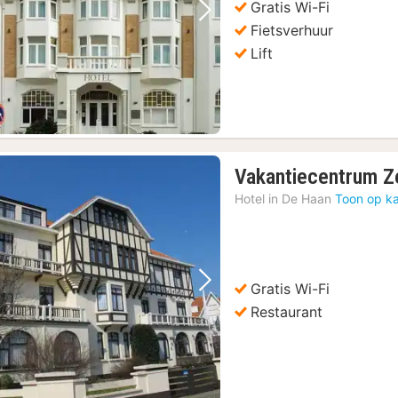
Gratis Wi-Fi
Vorige foto
Volgende foto
Fietsverhuur
Lift
Vakantiecentrum Z
Hotel in
De Haan
Toon op ka
Gratis Wi-Fi
Vorige foto
Volgende foto
Restaurant
 Tour per Boot
(18)