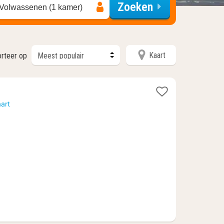
Zoeken
 Volwassenen (1 kamer)
Kaart
orteer op
en
t
art
f
14