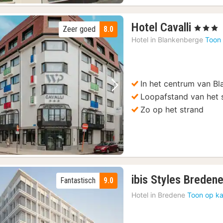
1
Hotel Cavalli
, 3 Sterren
Zeer goed
8.0
nacht
Hotel in
Blankenberge
Toon 
vanaf
84,55
€
In het centrum van B
Vorige foto
Volgende foto
Loopafstand van het 
Zo op het strand
ibis Styles Breden
Fantastisch
9.0
Hotel in
Bredene
Toon op ka