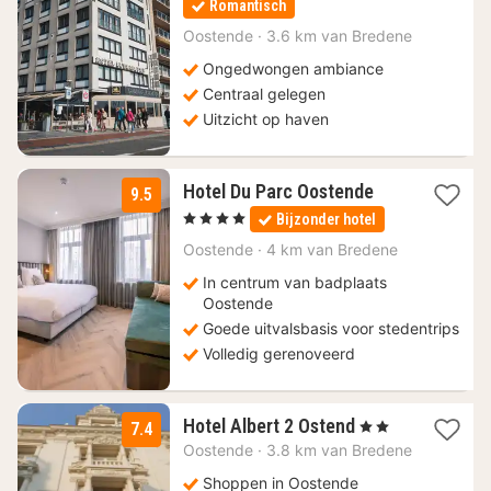
Romantisch
vanaf
76,79
Oostende
·
3.6 km van Bredene
€
Ongedwongen ambiance
Centraal gelegen
Uitzicht op haven
1
Hotel Du Parc Oostende
9.5
nacht
, 4 Sterren
Bijzonder hotel
vanaf
116
Oostende
·
4 km van Bredene
€
In centrum van badplaats
Oostende
Goede uitvalsbasis voor stedentrips
Volledig gerenoveerd
1
Hotel Albert 2 Ostend
, 2 Sterren
7.4
nacht
Oostende
·
3.8 km van Bredene
vanaf
91
Shoppen in Oostende