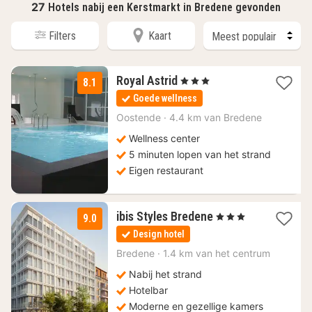
27
Hotels nabij een Kerstmarkt in Bredene gevonden
Filters
Kaart
2
Royal Astrid
, 3 Sterren
8.1
nachten
Goede wellness
vanaf
100
Oostende
·
4.4 km van Bredene
€
Wellness center
5 minuten lopen van het strand
Eigen restaurant
1
ibis Styles Bredene
, 3 Sterren
9.0
nacht
Design hotel
vanaf
102
Bredene
·
1.4 km van het centrum
€
Nabij het strand
Hotelbar
Moderne en gezellige kamers