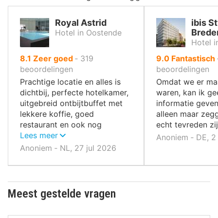
Royal Astrid
ibis S
Brede
Hotel in Oostende
Hotel 
uit
uit
8.1
Zeer goed
‐
319
9.0
Fantastisch
10
10
beoordelingen
beoordelingen
,
,
Prachtige locatie en alles is
Omdat we er maa
dichtbij, perfecte hotelkamer,
waren, kan ik ge
uitgebreid ontbijtbuffet met
informatie geven
lekkere koffie, goed
alleen maar zeg
restaurant en ook nog
echt tevreden zij
wellness.
Lees meer
Anoniem ‐ DE, 2 
Anoniem ‐ NL, 27 jul 2026
Meest gestelde vragen