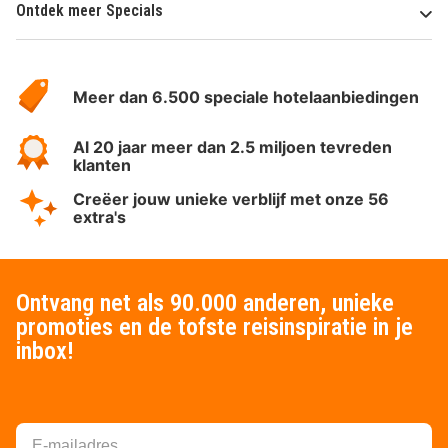
Ontdek meer Specials
Over
HotelSpecials
Meer dan 6.500 speciale hotelaanbiedingen
Al 20 jaar meer dan 2.5 miljoen tevreden
klanten
Creëer jouw unieke verblijf met onze 56
extra's
Ontvang net als 90.000 anderen, unieke
promoties en de tofste reisinspiratie in je
inbox!