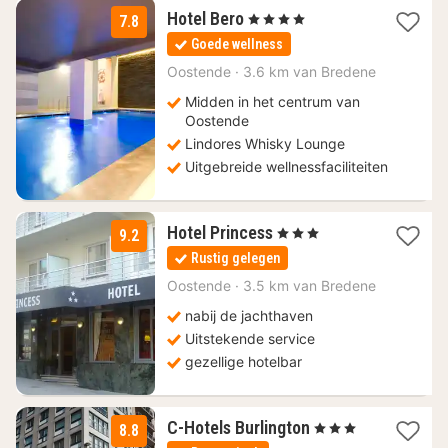
1
Hotel Bero
, 4 Sterren
7.8
nacht
Goede wellness
vanaf
156
Oostende
·
3.6 km van Bredene
€
Midden in het centrum van
Oostende
Lindores Whisky Lounge
Uitgebreide wellnessfaciliteiten
1
Hotel Princess
, 3 Sterren
9.2
nacht
Rustig gelegen
vanaf
110
Oostende
·
3.5 km van Bredene
€
nabij de jachthaven
Uitstekende service
gezellige hotelbar
1
C-Hotels Burlington
, 3 Sterren
8.8
nacht