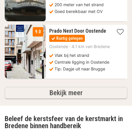
€
200 meter van het strand
Goed bereikbaar met OV
Prado Next Door Oostende
9.0
1
Rustig gelegen
nacht
vanaf
Oostende
·
4.1 km van Bredene
95
Vlak bij het strand
€
Centrale ligging in Oostende
Tip: Dagje uit naar Brugge
hotels
Bekijk meer
Beleef de kerstsfeer van de kerstmarkt in
Bredene binnen handbereik