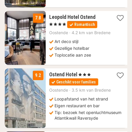
1
Leopold Hotel Ostend
7.8
nacht
, 4 Sterren
Romantisch
vanaf
74
Oostende
·
4.2 km van Bredene
€
Art deco stijl
Gezellige hotelbar
Toplocatie aan zee
2
Ostend Hotel
, 3 Sterren
9.2
nachten
Geschikt voor families
vanaf
150
Oostende
·
3.5 km van Bredene
€
Loopafstand van het strand
Eigen restaurant en bar
Tip: bezoek het openluchtmuseum
Atlantikwall Raversyde