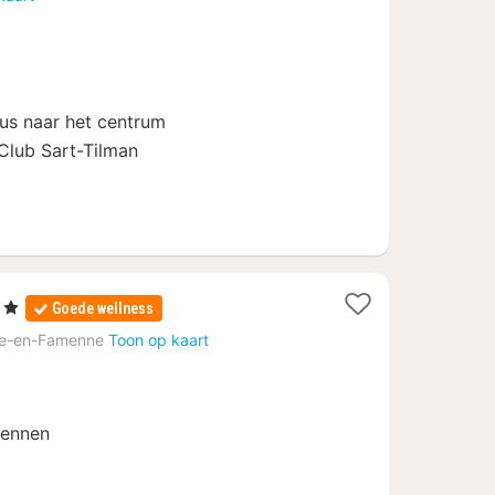
vanaf
99
€
us naar het centrum
Club Sart-Tilman
en
Goede wellness
ten
e-en-Famenne
Toon op kaart
f
dennen