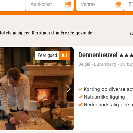
Aankomst
Vertrek
2
Hotels nabij een Kerstmarkt in Érezée gevonden
s
2
Dennenheuvel
Zeer goed
8.1
, 4 Sterr
nach
België
›
Luxemburg
›
Durbu
vana
89,9
€
Korting op diverse act
Vorige foto
Volgende foto
Natuurrijke ligging
Nederlandstalig pers