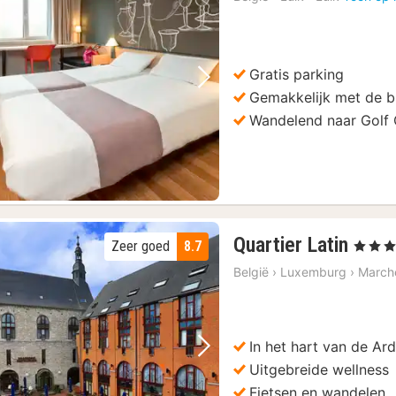
Gratis parking
Vorige foto
Volgende foto
Gemakkelijk met de b
Wandelend naar Golf 
3
Quartier Latin
Zeer goed
8.7
, 4 Sterr
nach
België
›
Luxemburg
›
March
vana
144
€
In het hart van de Ar
Vorige foto
Volgende foto
Uitgebreide wellness
Fietsen en wandelen