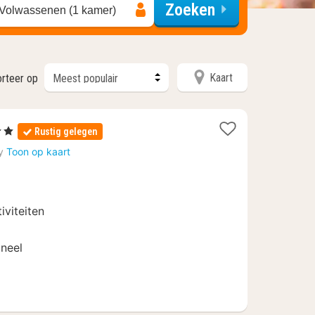
Zoeken
 Volwassenen (1 kamer)
Kaart
orteer op
en
Rustig gelegen
ten
y
Toon op kaart
f
3
iviteiten
oneel