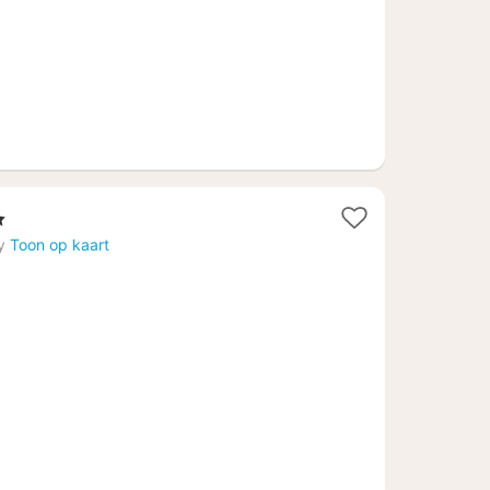
ren
t
y
Toon op kaart
f
,36