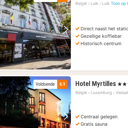
België
›
Luik
›
Luik
Toon op 
Direct naast het stati
Vorige foto
Volgende foto
Gezellige koffiebar
Historisch centrum
1
Hotel Myrtilles
Voldoende
6.9
, 3 Ste
nac
België
›
Luxemburg
›
Vielsa
van
80
€
Centraal gelegen
Vorige foto
Volgende foto
Gratis sauna