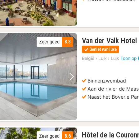
Van der Valk Hotel
Zeer goed
8.3
Geniet van luxe
België
›
Luik
›
Luik
Toon op 
Binnenzwembad
Vorige foto
Volgende foto
Aan de rivier de Maas
Naast het Boverie Pa
Hôtel de la Couron
Zeer goed
8.6