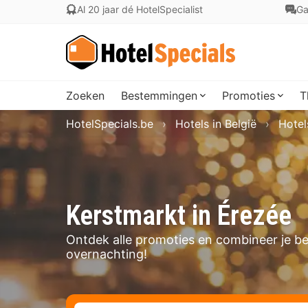
Al 20 jaar dé HotelSpecialist
Ga
Zoeken
Bestemmingen
Promoties
T
HotelSpecials.be
Hotels in België
Hotel
Kerstmarkt in Érezée
Ontdek alle promoties en combineer je b
overnachting!