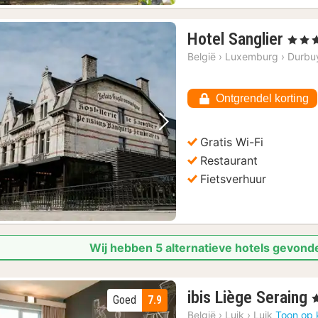
1
Hotel Sanglier
, 5 Ster
nach
België
›
Luxemburg
›
Durbu
vana
169
Ontgrendel korting
€
Vorige foto
Volgende foto
Gratis Wi-Fi
Restaurant
Fietsverhuur
Wij hebben 5 alternatieve hotels gevond
ibis Liège Seraing
,
Goed
7.9
België
›
Luik
›
Luik
Toon op 