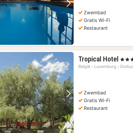
Vorige foto
Volgende foto
Zwembad
Gratis Wi-Fi
Restaurant
1
Tropical Hotel
, 3 Ster
nach
België
›
Luxemburg
›
Durbu
vana
128
€
Zwembad
Vorige foto
Volgende foto
Gratis Wi-Fi
Restaurant