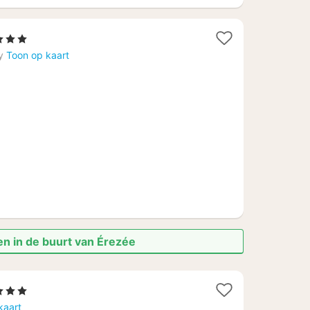
ren
t
y
Toon op kaart
f
,27
en in de buurt van Érezée
1
 3 Sterren
nacht
kaart