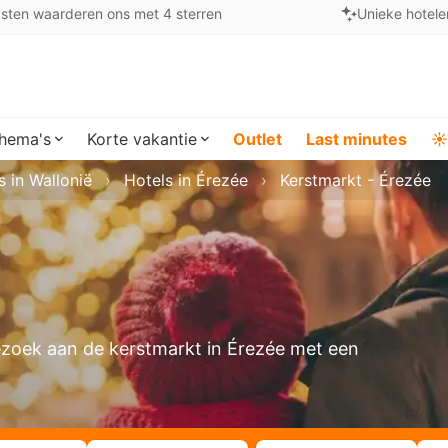
sten waarderen ons met 4 sterren
Unieke hotele
hema's
Korte vakantie
Outlet
Last minutes
☀️
s in Wallonië
Hotels in Érezée
Kerstmarkt - Érezée
ezoek aan de kerstmarkt in Érezée met een