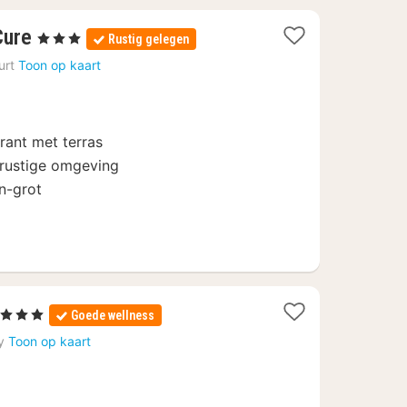
3
Cure
, 3 Sterren
Rustig gelegen
nachten
urt
Toon op kaart
vanaf
80
€
rant met terras
n rustige omgeving
n-grot
 Sterren
Goede wellness
acht
y
Toon op kaart
anaf
02,69