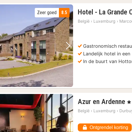
Hotel - La Grande 
Zeer goed
8.5
België
›
Luxemburg
›
Marco
Gastronomisch restau
Vorige foto
Volgende foto
Landelijk hotel in ee
In de buurt van Hotto
1
Azur en Ardenne
, 4
n
België
›
Luxemburg
›
Durbu
v
1
Ontgrendel korting
€