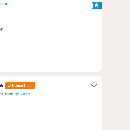
nachten
kaart
vanaf
84
€
on
rren
Romantisch
ht
lm
Toon op kaart
af