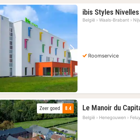
ibis Styles Nivelles
België
›
Waals-Brabant
›
Nij
Vorige foto
Volgende foto
Roomservice
Le Manoir du Capit
Zeer goed
8.4
België
›
Henegouwen
›
Felu