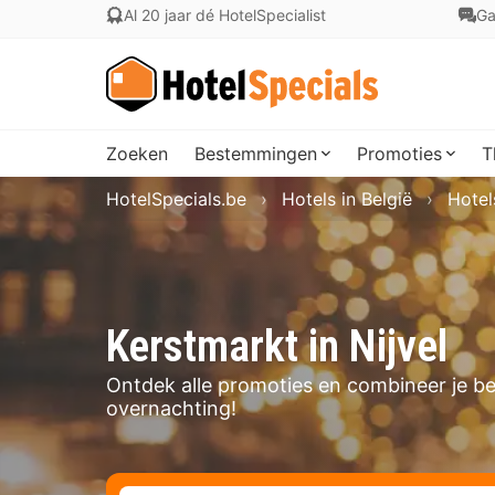
Al 20 jaar dé HotelSpecialist
Ga
Zoeken
Bestemmingen
Promoties
T
HotelSpecials.be
Hotels in België
Hotel
Kerstmarkt in Nijvel
Ontdek alle promoties en combineer je be
overnachting!