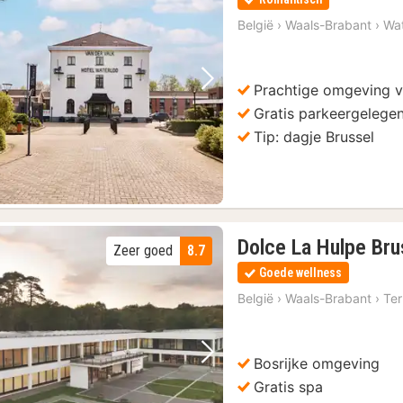
België
›
Waals-Brabant
›
Wat
Prachtige omgeving v
Vorige foto
Volgende foto
Gratis parkeergelege
Tip: dagje Brussel
Dolce La Hulpe Bru
Zeer goed
8.7
Goede wellness
België
›
Waals-Brabant
›
Te
Bosrijke omgeving
Vorige foto
Volgende foto
Gratis spa