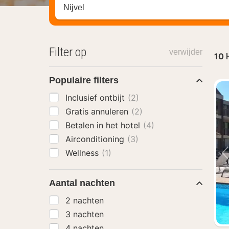
Zoek op hotel, regio of stad
Filter op
verwijder
10
Populaire filters
Inclusief ontbijt
(2)
Gratis annuleren
(2)
Betalen in het hotel
(4)
Airconditioning
(3)
Wellness
(1)
Aantal nachten
2 nachten
3 nachten
4 nachten