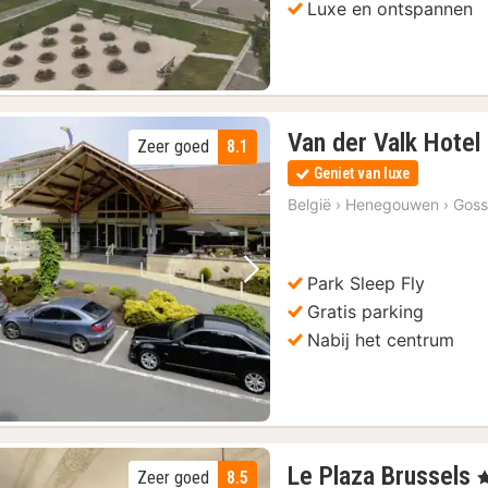
Luxe en ontspannen
Van der Valk Hotel 
Zeer goed
8.1
Geniet van luxe
België
›
Henegouwen
›
Goss
Park Sleep Fly
Vorige foto
Volgende foto
Gratis parking
Nabij het centrum
Le Plaza Brussels
Zeer goed
8.5
, 