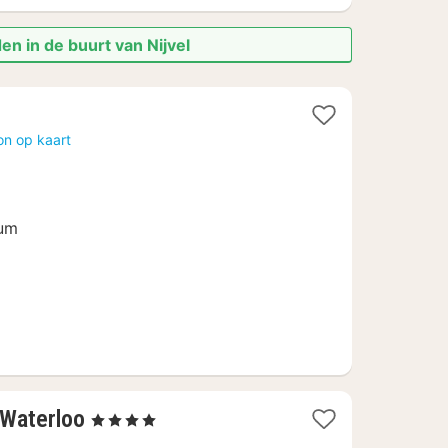
en in de buurt van Nijvel
on op kaart
rum
1
 Waterloo
, 4 Sterren
nacht