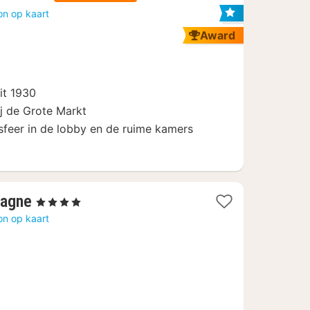
acht
on op kaart
anaf
Award
159
€
it 1930
j de Grote Markt
sfeer in de lobby en de ruime kamers
1
magne
, 4 Sterren
nacht
on op kaart
vanaf
92
€