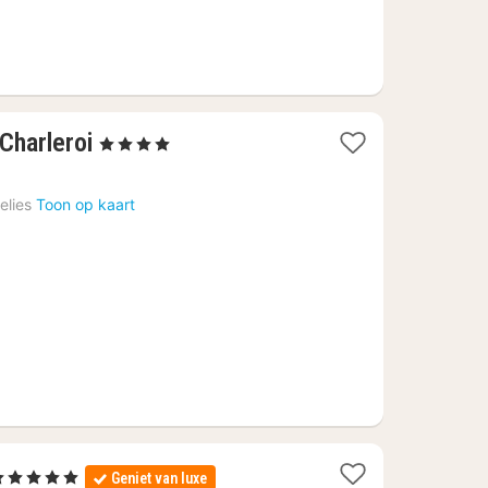
1
Charleroi
, 4 Sterren
nacht
vanaf
elies
Toon op kaart
98
€
1
5 Sterren
Geniet van luxe