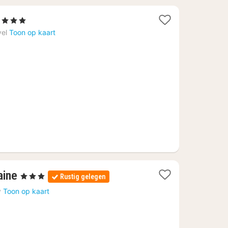
1
, 3 Sterren
nacht
vel
Toon op kaart
vanaf
76,88
€
1
aine
, 3 Sterren
Rustig gelegen
nacht
y
Toon op kaart
vanaf
125
€