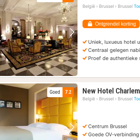
n
België
›
Brussel
›
Brussel
To
v
Ontgrendel korting
Vorige foto
Volgende foto
Uniek, luxueus hotel u
Centraal gelegen nabi
Proef de authentieke 
New Hotel Charle
Goed
7.2
België
›
Brussel
›
Brussel
To
Centrum Brussel
Vorige foto
Volgende foto
Goede OV-verbinding