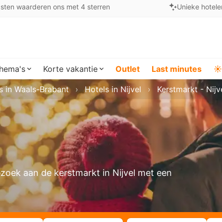
sten waarderen ons met 4 sterren
Unieke hotele
hema's
Korte vakantie
Outlet
Last minutes
☀️
s in Waals-Brabant
Hotels in Nijvel
Kerstmarkt - Nijv
zoek aan de kerstmarkt in Nijvel met een