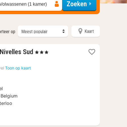
Zoeken
 Volwassenen (1 kamer)
Kaart
orteer op
1
 Nivelles Sud
, 3 Sterren
nacht
vanaf
vel
Toon op kaart
99
€
el
i Belgium
terloo