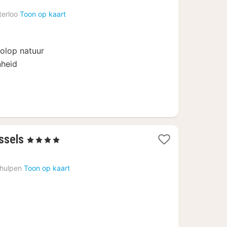
vanaf
erloo
Toon op kaart
90
€
olop natuur
nheid
3
ssels
, 4 Sterren
nachten
vanaf
rhulpen
Toon op kaart
130,87
€