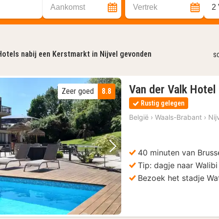
Aankomst
Vertrek
2
Hotels nabij een Kerstmarkt in Nijvel gevonden
s
Van der Valk Hotel
Zeer goed
8.8
Rustig gelegen
België
›
Waals-Brabant
›
Nij
40 minuten van Bruss
Vorige foto
Volgende foto
Tip: dagje naar Walib
Bezoek het stadje Wa