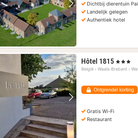
Dichtbij dierentuin Pa
Vorige foto
Volgende foto
Landelijk gelegen
Authentiek hotel
1
Hôtel 1815
, 3 Sterren
nacht
België
›
Waals-Brabant
›
Wat
vanaf
80,49
€
Ontgrendel korting
Vorige foto
Volgende foto
Gratis Wi-Fi
Restaurant