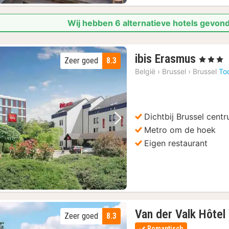
Wij hebben 6 alternatieve hotels gevond
1
ibis Erasmus
, 3 Sterren
Zeer goed
8.3
nacht
België
›
Brussel
›
Brussel
To
vanaf
85
€
Dichtbij Brussel cent
Vorige foto
Volgende foto
Metro om de hoek
Eigen restaurant
Van der Valk Hôtel
Zeer goed
8.3
Romantisch