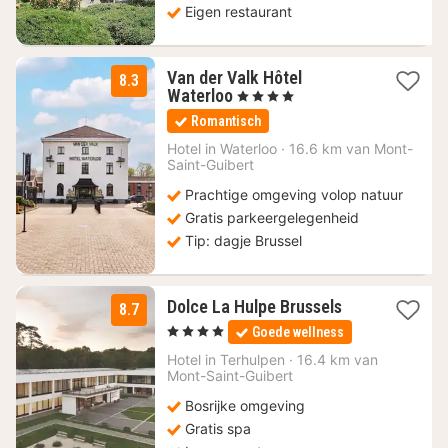
Eigen restaurant
Van der Valk Hôtel
8.3
1
Waterloo
, 4 Sterren
nacht
Romantisch
vanaf
90
Hotel in
Waterloo
·
16.6 km van Mont-
Saint-Guibert
€
Prachtige omgeving volop natuur
Gratis parkeergelegenheid
Tip: dagje Brussel
3
Dolce La Hulpe Brussels
8.7
nachten
, 4 Sterren
Goede wellness
vanaf
130,87
Hotel in
Terhulpen
·
16.4 km van
Mont-Saint-Guibert
€
Bosrijke omgeving
Gratis spa