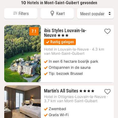
10
Hotels in Mont-Saint-Guibert gevonden
Filters
Kaart
ibis Styles Louvain-la-
7.1
1
Neuve
, 3 Sterren
nacht
Rustig gelegen
vanaf
101,16
Hotel in
Louvain-la-Neuve
·
4.3 km
van Mont-Saint-Guibert
€
In een 6 hectare bosrijk park
Ontspannen in de sauna
Tip: bezoek Brussel
1
Martin's All Suites
, 4 Sterren
nacht
Hotel in
Ottignies-Louvain-la-Neuve
·
vanaf
3.7 km van Mont-Saint-Guibert
82,67
Zwembad
€
Gratis Wi-Fi