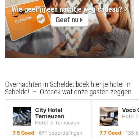
Wie geef jij een nachtje weg cadeau?
Geef nu
Overnachten in Schelde: boek hier je hotel in
Schelde! – Ontdek wat onze gasten zeggen
City Hotel
Voco 
Terneuzen
Hotel i
Hotel in Terneuzen
uit
uit
7.5
Goed
‐
671
beoordelingen
7.7
Goed
‐
135
b