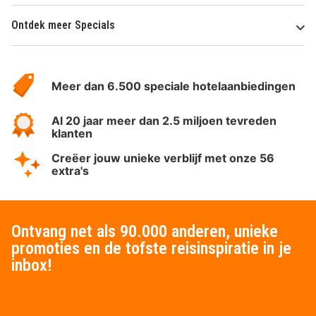
Ontdek meer Specials
Over
HotelSpecials
Meer dan 6.500 speciale hotelaanbiedingen
Al 20 jaar meer dan 2.5 miljoen tevreden
klanten
Creëer jouw unieke verblijf met onze 56
extra's
Ontvang net als 90.000 anderen, unieke
promoties en de tofste reisinspiratie in je
inbox!