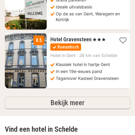
€
Ideale uitvalsbasis
Op de as van Gent, Waregem en
Kortrijk
1
Hotel Gravensteen
, 3 Sterren
8.5
nacht
Romantisch
vanaf
109
Hotel in
Gent
·
28 km van Schelde
€
Klassiek hotel in hartje Gent
In een 19e-eeuws pand
Tegenover Kasteel Gravensteen
hotels
Bekijk meer
Vind een hotel in Schelde