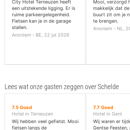
10
10
City Hotel Terneuzen heeft
Mooi, verzorgd h
,
,
een uitstekende ligging. Er is
makkelijk dat de
ruime parkeergelegenheid.
buurt zit om je 
Fietsen kan je in de garage
te brengen.
stallen.
Anoniem ‐ NL, 2
Anoniem ‐ BE, 22 jul 2026
Lees wat onze gasten zeggen over Schelde
uit
uit
7.5
Goed
7.7
Goed
10
10
Hotel in Terneuzen
Hotel in Gent
,
,
Wij hebben veel gefietst. Mooi
Wij waren er tij
fietsen langs de
Gentse Feesten, 