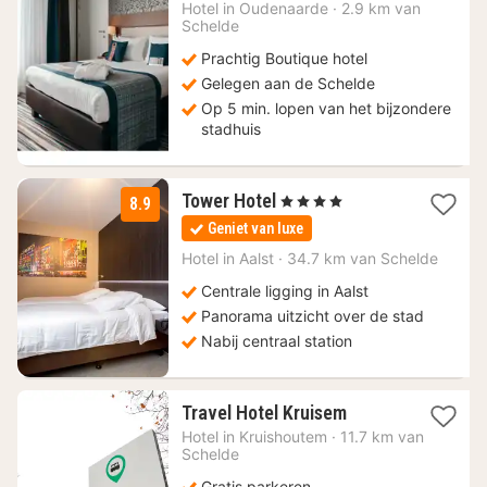
114
Hotel in
Oudenaarde
·
2.9 km van
Schelde
€
Prachtig Boutique hotel
Gelegen aan de Schelde
Op 5 min. lopen van het bijzondere
stadhuis
1
Tower Hotel
, 4 Sterren
8.9
nacht
Geniet van luxe
vanaf
100
Hotel in
Aalst
·
34.7 km van Schelde
€
Centrale ligging in Aalst
Panorama uitzicht over de stad
Nabij centraal station
1
Travel Hotel Kruisem
nacht
Hotel in
Kruishoutem
·
11.7 km van
vanaf
Schelde
71
Gratis parkeren