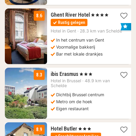
1
Ghent River Hotel
, 4 Sterren
8.6
nacht
Rustig gelegen
vanaf
129
Hotel in
Gent
·
28.3 km van Schelde
€
In het centrum van Gent
Voormalige bakkerij
Bar met lokale drankjes
1
ibis Erasmus
, 3 Sterren
8.3
nacht
Hotel in
Brussel
·
48.9 km van
vanaf
Schelde
85
Dichtbij Brussel centrum
€
Metro om de hoek
Eigen restaurant
3
Hotel Butler
, 3 Sterren
8.9
nachten