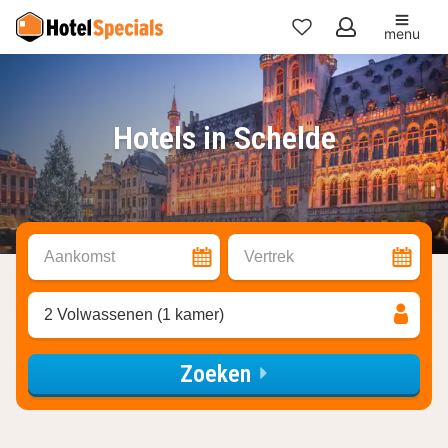
menu
Mijn
favorieten
Hotels in Schelde
Aankomst
Vertrek
2 Volwassenen (1 kamer)
Zoeken