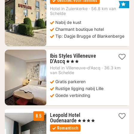
Geschikt voor families
vanaf
100
Hotel in
Zuienkerke
·
56.8 km van
Schelde
€
Nabij de kust
Charmant boutique hotel
Tip: Dagje Brugge of Blankenberge
Ibis Styles Villeneuve
2
D'Ascq
, 3 Sterren
nachten
Hotel in
Villeneuve-d'Ascq
·
36.3 km
vanaf
van Schelde
65
Gratis parkeren
€
Rustige ligging nabij Lille
Goede verbinding
Leopold Hotel
8.5
1
Oudenaarde
, 4 Sterren
nacht
Romantisch
vanaf