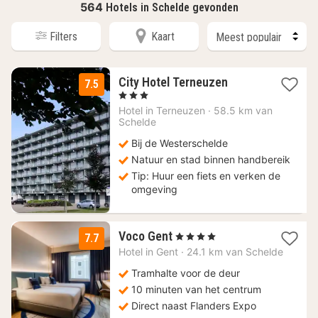
564
Hotels in Schelde gevonden
Filters
Kaart
1
City Hotel Terneuzen
7.5
nacht
, 3 Sterren
vanaf
Hotel in
Terneuzen
·
58.5 km van
94
Schelde
€
Bij de Westerschelde
Natuur en stad binnen handbereik
Tip: Huur een fiets en verken de
omgeving
1
Voco Gent
, 4 Sterren
7.7
nacht
Hotel in
Gent
·
24.1 km van Schelde
vanaf
99
Tramhalte voor de deur
€
10 minuten van het centrum
Direct naast Flanders Expo