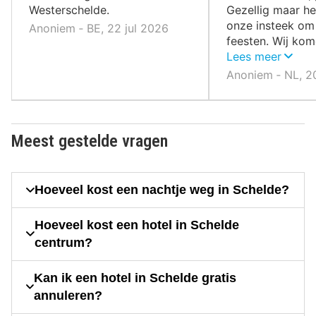
Westerschelde.
Gezellig maar he
onze insteek om
Anoniem ‐ BE, 22 jul 2026
feesten. Wij ko
een keer terug 
Lees meer
schoonheid van 
Anoniem ‐ NL, 2
ontdekken. Wel z
de Burcht gewees
bijzonder.
Meest gestelde vragen
Hoeveel kost een nachtje weg in Schelde?
Hoeveel kost een hotel in Schelde
centrum?
Kan ik een hotel in Schelde gratis
annuleren?