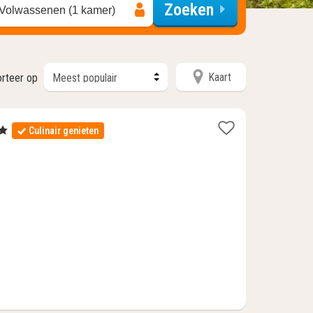
Zoeken
 Volwassenen (1 kamer)
Kaart
orteer op
rren
Culinair genieten
ht
af