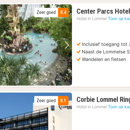
Center Parcs Hote
Zeer goed
8.4
Hotel in
Lommel
Toon op ka
Inclusief toegang tot
Vorige foto
Volgende foto
Naast de Lommelse S
Wandelen en fietsen
Corbie Lommel Rin
Zeer goed
8.1
Hotel in
Lommel
Toon op ka