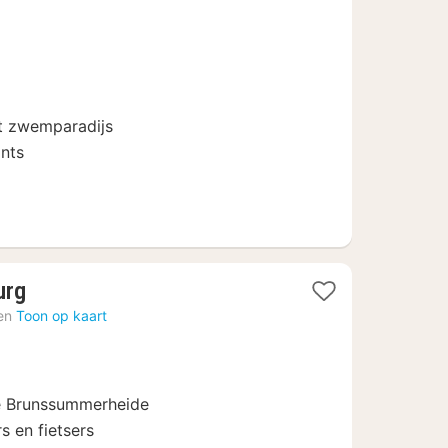
nacht
vanaf
65
€
et zwemparadijs
ants
1
urg
nacht
en
Toon op kaart
vanaf
130
€
de Brunssummerheide
s en fietsers