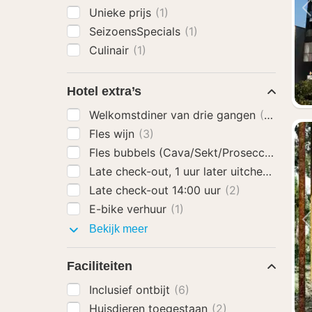
Unieke prijs
(1)
SeizoensSpecials
(1)
Culinair
(1)
Hotel extra’s
Welkomstdiner van drie gangen
(2)
Fles wijn
(3)
Fles bubbels (Cava/Sekt/Prosecco)
(3)
Late check-out, 1 uur later uitchecken
(3)
Late check-out 14:00 uur
(2)
E-bike verhuur
(1)
Hotel
Bekijk meer
extra’s
Faciliteiten
Inclusief ontbijt
(6)
Huisdieren toegestaan
(2)