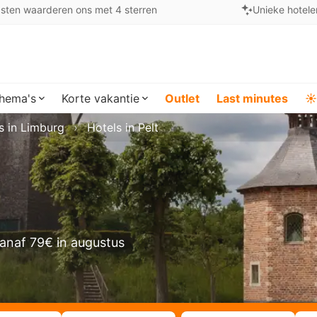
sten waarderen ons met 4 sterren
Unieke hotele
hema's
Korte vakantie
Outlet
Last minutes
☀️
s in Limburg
Hotels in Pelt
anaf 79€ in augustus