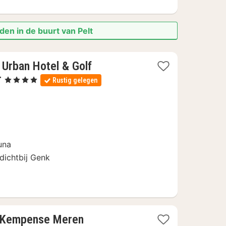
den in de buurt van Pelt
 Urban Hotel & Golf
1
r
, 4 Sterren
Rustig gelegen
nacht
vanaf
113
€
una
dichtbij Genk
1
e Kempense Meren