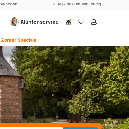
rvaringen
Boek snel en eenvoudig
Klantenservice
Mijn
favorieten
 Zomer Specials