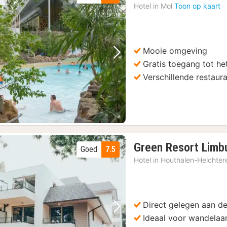
Hotel in
Mol
Toon op kaart
Mooie omgeving
Vorige foto
Volgende foto
Gratis toegang tot h
Verschillende restaur
Green Resort Limb
Goed
7.5
Hotel in
Houthalen-Helchter
Direct gelegen aan 
Vorige foto
Volgende foto
Ideaal voor wandelaar