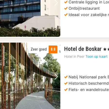
Centrale ligging in L
Vorige foto
Volgende foto
Ontbijtrestaurant
Ideaal voor zakelijke 
1
Hotel de Boskar
Zeer goed
8.8
, 4 
na
Hotel in
Peer
Toon op kaart
va
15
€
Nabij Nationaal park 
Vorige foto
Volgende foto
Historisch beschermd
Fiets- en wandelroute