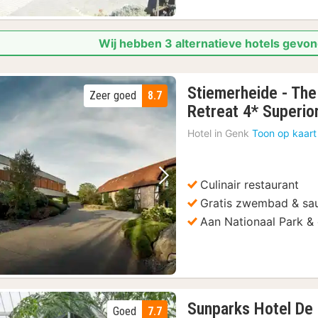
Wij hebben 3 alternatieve hotels gevon
Stiemerheide - The
Zeer goed
8.7
Retreat 4* Superio
Hotel in
Genk
Toon op kaart
Culinair restaurant
Vorige foto
Volgende foto
Gratis zwembad & sa
Aan Nationaal Park & 
Sunparks Hotel D
Goed
7.7