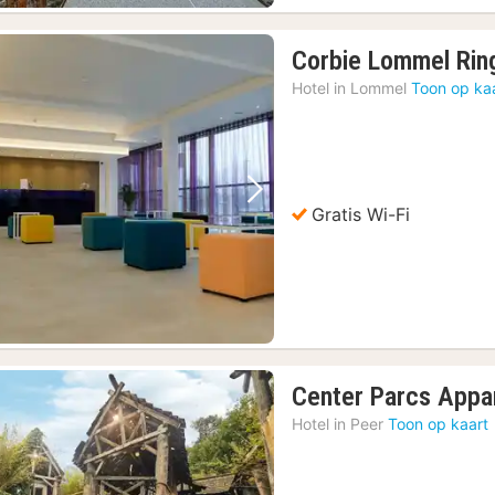
Corbie Lommel Rin
Hotel in
Lommel
Toon op ka
Vorige foto
Volgende foto
Gratis Wi-Fi
Center Parcs Appa
Hotel in
Peer
Toon op kaart