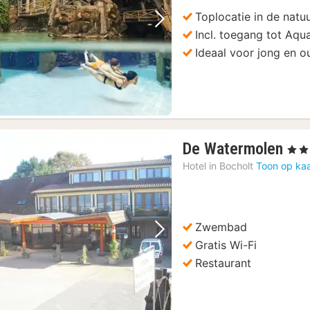
Toplocatie in de natu
Vorige foto
Volgende foto
Incl. toegang tot Aq
Ideaal voor jong en o
1
De Watermolen
, 3 St
nac
Hotel in
Bocholt
Toon op kaa
van
16
€
Zwembad
Vorige foto
Volgende foto
Gratis Wi-Fi
Restaurant