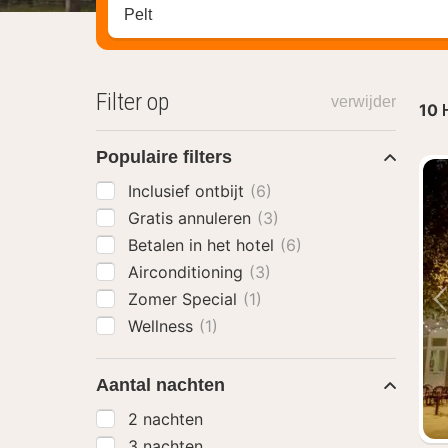
Zoek op hotel, regio of stad
Filter op
verwijder
10
Populaire filters
Inclusief ontbijt
(6)
Gratis annuleren
(3)
Betalen in het hotel
(6)
Airconditioning
(3)
Zomer Special
(1)
Wellness
(1)
Aantal nachten
2 nachten
3 nachten