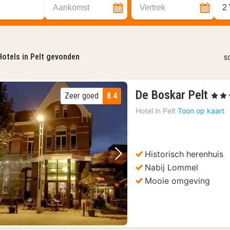
Aankomst
Vertrek
2
Hotels in Pelt gevonden
s
1
De Boskar Pelt
Zeer goed
8.4
, 3 Ste
nac
Hotel in
Pelt
Toon op kaart
van
150
€
Historisch herenhuis
Vorige foto
Volgende foto
Nabij Lommel
Mooie omgeving