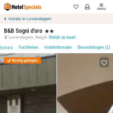
menu
Mijn
Hotels in Lovendegem
favorieten
B&B Sogni d'oro
, 2 Sterren
Lovendegem
België
Bekijk op kaart
Extra's
Faciliteiten
Hotelinformatie
Beoordelingen (1)
Rustig gelegen