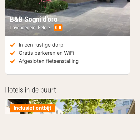
B&B Sogni d'oro
Lovendegem
,
België
0.0
/10
In een rustige dorp
Gratis parkeren en WiFi
Afgesloten fietsenstalling
Hotels in de buurt
Inclusief ontbijt