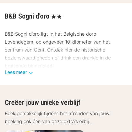
B&B Sogni d'oro
, 2 Sterren
B&B Sogni d’oro ligt in het Belgische dorp
Lovendegem, op ongeveer 10 kilometer van het
centrum van Gent. Ontdek hier de historische
bezienswaardigheden of drink een drankje in de
bruisende binnenstad!
Lees meer
B&B Sogni d’oro beschikt over charmant ingerichte
kamers. Deze zijn voorzien van een flatscreen televisie
Creëer jouw unieke verblijf
en een badkamer met een föhn, toilet en douche.
Boek gemakkelijk tijdens het afronden van jouw
Geniet ’s ochtends van een smakelijk ontbijt voordat je
boeking ook één van deze extra’s erbij.
de omgeving gaat verkennen! Is het mooi weer? Dan is
het heerlijk vertoeven in de tuin. Het hotel beschikt