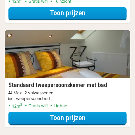
12m
Gratis wifi
Tuinzicht
voor Standaard 
Toon prijzen
Standaard tweepersoonskamer met bad
Max. 2 volwassenen
Tweepersoonsbed
2
12m
Gratis wifi
Ligbad
voor Standaard 
Toon prijzen