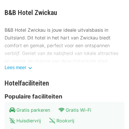
B&B Hotel Zwickau
B&B Hotel Zwickau is jouw ideale uitvalsbasis in
Duitsland. Dit hotel in het hart van Zwickau biedt
comfort en gemak, perfect voor een ontspannen
verblijf. Geniet van de nabijheid van lokale attracties
en ontdek de charme van deze historische stad.
Lees meer
Locatie B&B Hotel Zwickau
Hotelfaciliteiten
Gelegen op slechts enkele minuten van het centrum,
biedt B&B Hotel Zwickau een uitstekende locatie voor
Populaire faciliteiten
het verkennen van de stad. Het hotel ligt op korte
afstand van het August Horch Museum, een must-see
Gratis parkeren
Gratis Wi-Fi
voor autoliefhebbers. Het Robert Schumann Huis ligt
Huisdiervrij
Rookvrij
op slechts 500 meter, ideaal voor muziekliefhebbers.