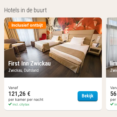
Hotels in de buurt
Inclusief ontbijt
First Inn Zwickau
li
Zwickau, Duitsland
Zwi
Vanaf
Van
121,26 €
56
First Inn Zw
Bekijk
per kamer per nacht
per
incl. citytax
in