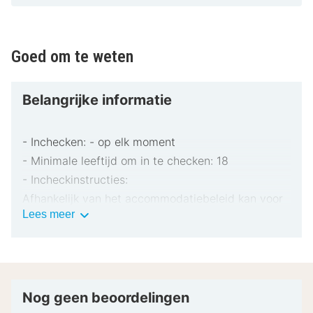
Goed om te weten
Belangrijke informatie
- Inchecken: - op elk moment
- Minimale leeftijd om in te checken: 18
- Incheckinstructies:
Afhankelijk van het accommodatiebeleid kan voor
Belangrijke
Lees meer
extra personen een toeslag in rekening worden
informatie
gebracht.
Bij het inchecken dien je mogelijk een erkend
identiteitsbewijs met foto en een creditcard,
pinpas of borgsom in contanten te verstrekken
Nog geen beoordelingen
voor incidentele kosten.