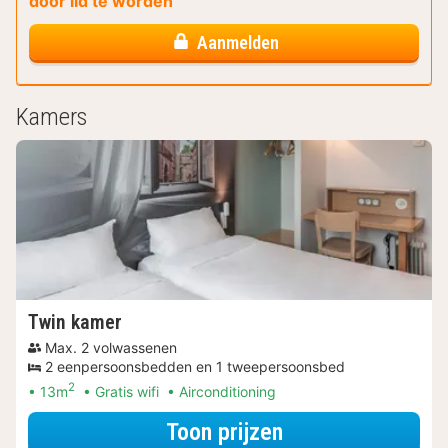
door lid te worden
Aanmelden
Kamers
Twin kamer
Max. 2 volwassenen
2 eenpersoonsbedden en 1 tweepersoonsbed
2
13m
Gratis wifi
Airconditioning
voor Beleef de S
Toon prijzen