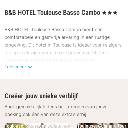
B&B HOTEL Toulouse Basso Cambo
, 3 Sterren
B&B HOTEL Toulouse Basso Cambo biedt een
comfortabele en gastvrije ervaring in een rustige
omgeving. Dit hotel in Toulouse is ideaal voor reizigers
die op zoek zijn naar een ontspannen verblijf met
gemakkelijke toegang tot lokale attracties.
Lees meer
Locatie B&B HOTEL Toulouse Basso Cambo
Gelegen in de buurt van het centrum van Toulouse,
biedt B&B HOTEL Toulouse Basso Cambo een
Creëer jouw unieke verblijf
uitstekende uitvalsbasis om de stad te verkennen. Met
openbaar vervoer op loopafstand en
Boek gemakkelijk tijdens het afronden van jouw
parkeergelegenheid beschikbaar, is reizen eenvoudig.
boeking ook één van deze extra’s erbij.
Bezoek het Musée des Augustins op slechts 200 meter
Toulouse: Stadsrondleiding met
Toulouse: Culinaire tour