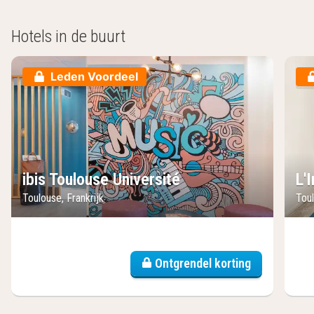
Hotels in de buurt
Leden Voordeel
ibis Toulouse Université
L'I
Toulouse, Frankrijk
Toul
Ontgrendel korting