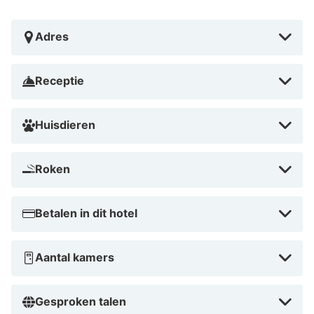
Tips van HotelSpecials
Perfect voor een romantisch uitje met gezellige kamers
Adres
en schilderachtige omgeving. Ideaal voor een actieve
vakantie dankzij de nabijheid van wandelpaden en
Receptie
fietsroutes. Waarom wachten? Boek je verblijf vandaag
en ervaar alles wat B&B HOTEL Toulouse Basso Cambo
Huisdieren
te bieden heeft!
Roken
Betalen in dit hotel
Aantal kamers
Gesproken talen