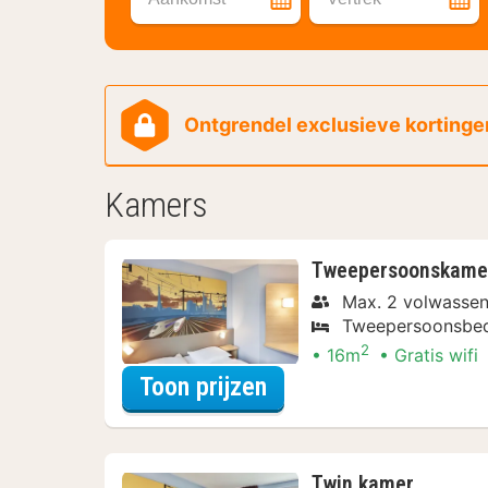
Ontgrendel exclusieve kortingen
Kamers
Tweepersoonskame
Max. 2 volwasse
Tweepersoonsbe
2
16m
Gratis wifi
voor Beleef de Stad
Toon prijzen
Twin kamer