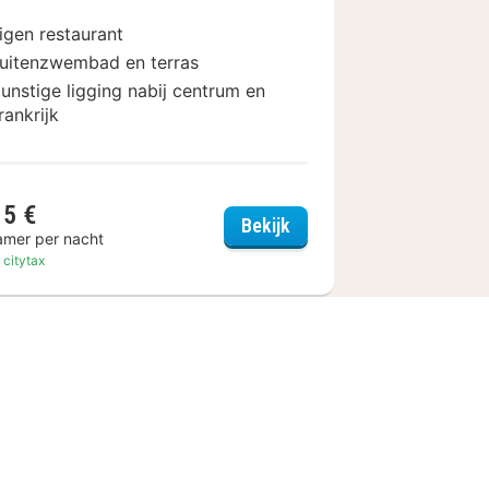
igen restaurant
uitenzwembad en terras
unstige ligging nabij centrum en
rankrijk
15 €
r
Sunday Hotel Saarbruec
Bekijk
amer per nacht
. citytax