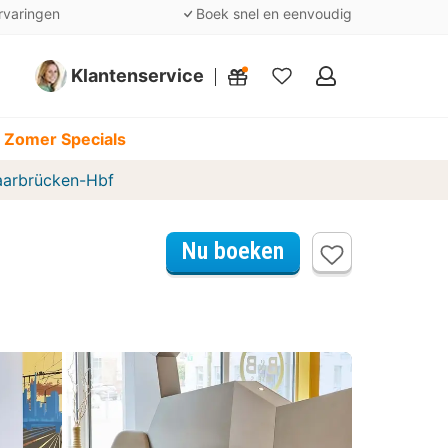
rvaringen
Boek snel en eenvoudig
Klantenservice
Mijn
favorieten
 Zomer Specials
aarbrücken-Hbf
Nu boeken