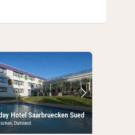
foto
rige foto
Volgende foto
day Hotel Saarbruecken Sued
ücken, Duitsland