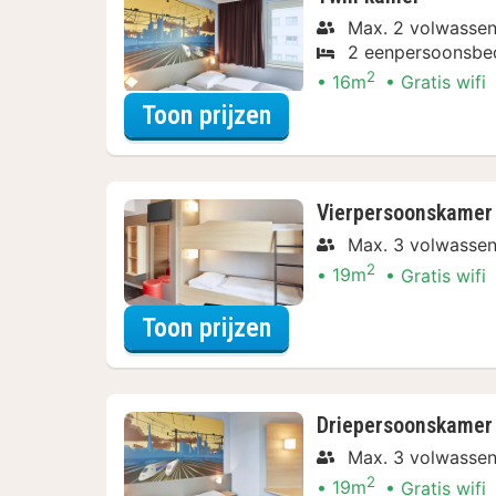
Max. 2 volwasse
2 eenpersoonsbe
2
16m
Gratis wifi
voor Beleef de Stad
Toon prijzen
Vierpersoonskamer
Max. 3 volwasse
2
19m
Gratis wifi
voor Beleef de Stad
Toon prijzen
Driepersoonskamer
Max. 3 volwasse
2
19m
Gratis wifi