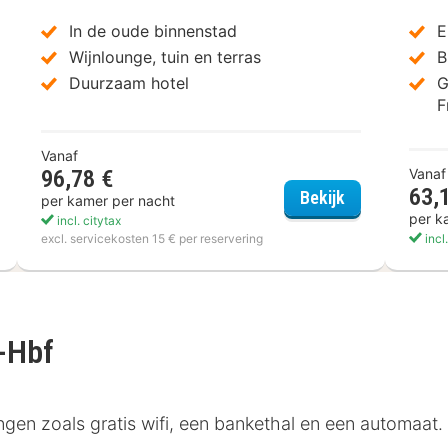
In de oude binnenstad
E
Wijnlounge, tuin en terras
B
Duurzaam hotel
G
F
Vanaf
96,78 €
Vanaf
63,
ends Hotel Saarbrücken
Hotel Leidinge
Bekijk
per kamer per nacht
per k
incl. citytax
excl. servicekosten 15 € per reservering
incl
-Hbf
gen zoals gratis wifi, een bankethal en een automaat.