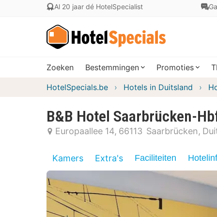
Al 20 jaar dé HotelSpecialist
Ga
Zoeken
Bestemmingen
Promoties
T
HotelSpecials.be
Hotels in Duitsland
Ho
B&B Hotel Saarbrücken-Hb
Europaallee 14
66113
Saarbrücken
Dui
Kamers
Extra's
Faciliteiten
Hotelin