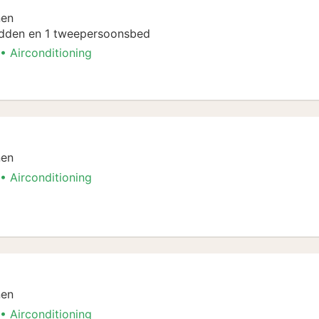
nen
dden en 1 tweepersoonsbed
Airconditioning
nen
Airconditioning
nen
Airconditioning