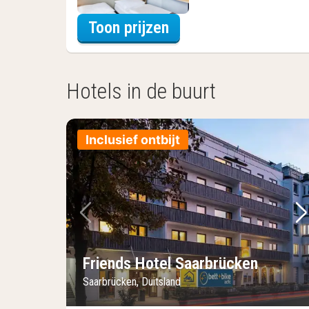
voor Beleef de Stad
Toon prijzen
Hotels in de buurt
Inclusief ontbijt
Vorige foto
Vo
Friends Hotel Saarbrücken
Saarbrücken, Duitsland