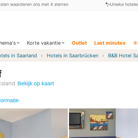
sten waarderen ons met 4 sterren
Unieke hotele
hema's
Korte vakantie
Outlet
Last minutes
☀️
tels in Saarland
Hotels in Saarbrücken
B&B Hotel S
f
tsland
Bekijk op kaart
formatie