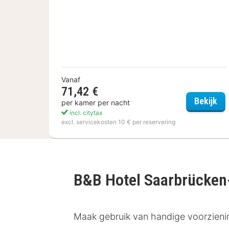
Vanaf
71,42 €
Fri
Bekijk
per kamer per nacht
incl. citytax
excl. servicekosten 10 € per reservering
B&B Hotel Saarbrücken
Maak gebruik van handige voorzienin