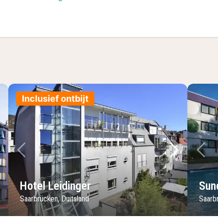
Inclusief ontbijt
lgende foto
Vorige foto
Volgende 
Vo
Hotel Leidinger
Sun
Saarbrücken, Duitsland
Saarbr