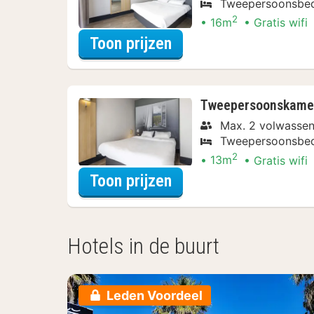
Tweepersoonsbe
2
16m
Gratis wifi
voor Tweepersoonskam
Toon prijzen
Tweepersoonskamer
Max. 2 volwasse
Tweepersoonsbe
2
13m
Gratis wifi
voor Tweepersoonska
Toon prijzen
Hotels in de buurt
Leden Voordeel