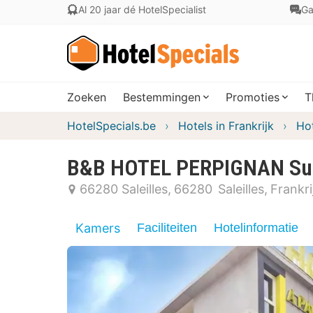
Al 20 jaar dé HotelSpecialist
Ga
Zoeken
Bestemmingen
Promoties
T
HotelSpecials.be
Hotels in Frankrijk
Hot
B&B HOTEL PERPIGNAN Sud 
66280 Saleilles
66280
Saleilles
Frankri
Kamers
Faciliteiten
Hotelinformatie