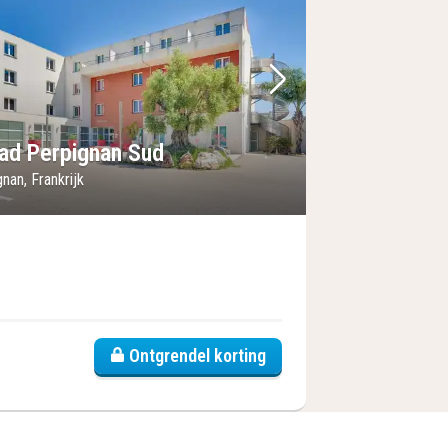
foto
rige foto
Volgende foto
iad Perpignan Sud
nan, Frankrijk
Ontgrendel korting