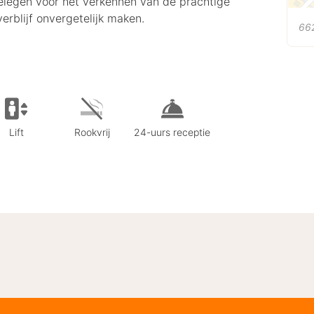
gelegen voor het verkennen van de prachtige
erblijf onvergetelijk maken.
662
Lift
Rookvrij
24-uurs receptie