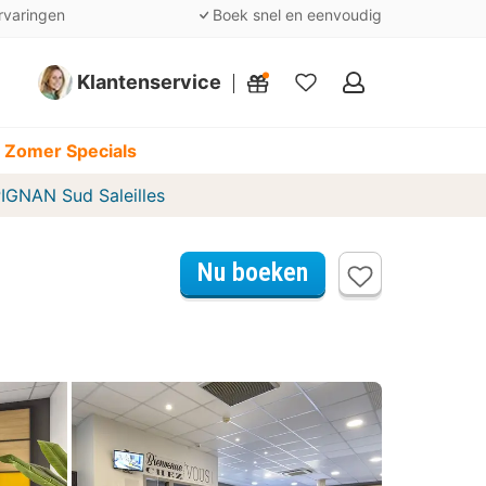
rvaringen
Boek snel en eenvoudig
Klantenservice
Mijn
favorieten
 Zomer Specials
GNAN Sud Saleilles
Nu boeken