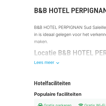
B&B HOTEL PERPIGNAN 
B&B HOTEL PERPIGNAN Sud Saleilles b
in is ideaal gelegen voor het verkenn
maken.
Locatie B&B HOTEL PER
Lees meer
Het hotel ligt op een ideale locatie
het openbaar vervoer, zoals bussen e
nabijgelegen attracties zoals het Pa
Hotelfaciliteiten
Kathedraal van Perpignan (900 meter
geniet van de rijke geschiedenis en c
Populaire faciliteiten
Faciliteiten B&B HOTEL
Gratis parkeren
Gratis Wi-Fi