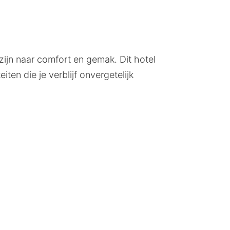
ijn naar comfort en gemak. Dit hotel
ten die je verblijf onvergetelijk
ignan. Met gemakkelijke toegang tot
n perfecte uitvalsbasis. Bezoek
inthe Rigaud (700 meter), de
 Ontdek de charme van de omgeving en