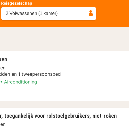
Reisgezelschap
2 Volwassenen (1 kamer)
ken
nen
dden en 1 tweepersoonsbed
Airconditioning
t-roken
toegankelijk voor rolstoelgebruikers, niet-roken
nen