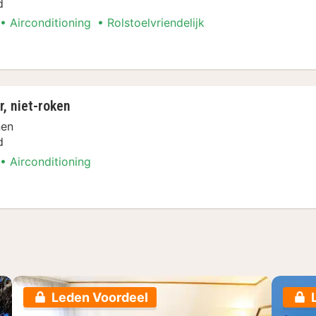
d
Airconditioning
Rolstoelvriendelijk
er, toegankelijk voor rolstoelgebruikers, nie
, niet-roken
nen
d
Airconditioning
mer, niet-roken
Leden Voordeel