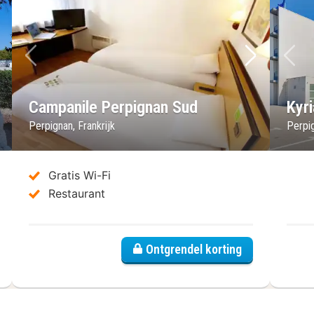
lgende foto
Vorige foto
Volgende 
Vo
Campanile Perpignan Sud
Kyr
Perpignan, Frankrijk
Perpig
Gratis Wi-Fi
Restaurant
Ontgrendel korting