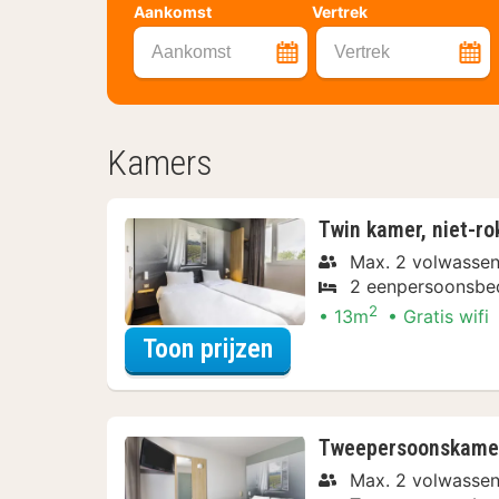
Aankomst
Vertrek
Aankomst
Vertrek
Kamers
Twin kamer, niet-ro
Max. 2 volwasse
2 eenpersoonsbe
2
13m
Gratis wifi
voor Twin kamer, nie
Toon prijzen
Tweepersoonskamer, 
Max. 2 volwasse