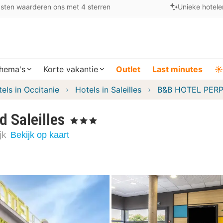
sten waarderen ons met 4 sterren
Unieke hotele
hema's
Korte vakantie
Outlet
Last minutes
☀️
els in Occitanie
Hotels in Saleilles
B&B HOTEL PERPI
Saleilles
, 3 Sterren
jk
Bekijk op kaart