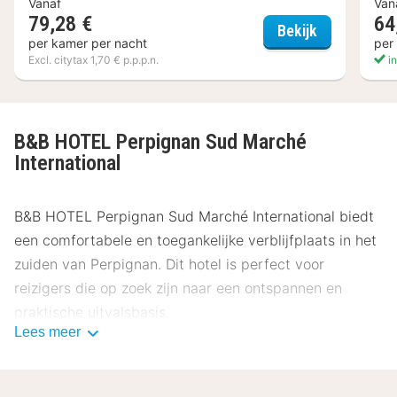
Vanaf
Van
79,28 €
64
ibis Perpign
Bekijk
per kamer per nacht
per
Excl. citytax 1,70 € p.p.p.n.
in
B&B HOTEL Perpignan Sud Marché
International
B&B HOTEL Perpignan Sud Marché International biedt
een comfortabele en toegankelijke verblijfplaats in het
zuiden van Perpignan. Dit hotel is perfect voor
reizigers die op zoek zijn naar een ontspannen en
praktische uitvalsbasis.
Lees meer
Locatie B&B HOTEL Perpignan Sud Marché
International