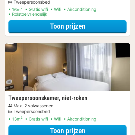
Tweepersoonsbed
2
16m
Gratis wifi
Wifi
Airconditioning
Rolstoelvriendelijk
voor Beleef de S
Toon prijzen
Tweepersoonskamer, niet-roken
Max. 2 volwassenen
Tweepersoonsbed
2
13m
Gratis wifi
Wifi
Airconditioning
voor Beleef de S
Toon prijzen