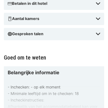
Betalen in dit hotel
en ervaar alles wat B&B HOTEL Perpignan Sud Marché
International te bieden heeft!
Aantal kamers
Gesproken talen
Goed om te weten
Belangrijke informatie
- Inchecken: - op elk moment
- Minimale leeftijd om in te checken: 18
- Incheckinstructies:
Afhankelijk van het accommodatiebeleid kan voor