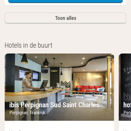
Toon alles
Hotels in de buurt
ibis Perpignan Sud Saint Charles
ho
Perpignan, Frankrijk
Perp