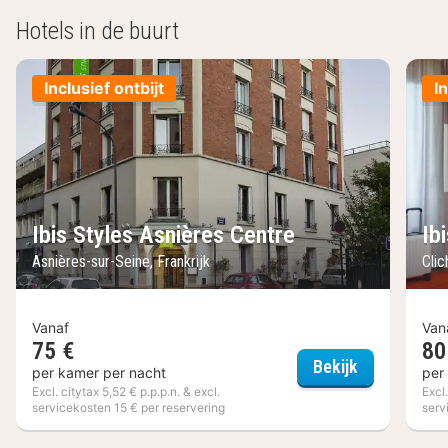
Hotels in de buurt
Inclusief ontbijt
I
Ibis Styles Asnières Centre
Ib
Asnières-sur-Seine, Frankrijk
Clic
Vanaf
Van
75 €
80
Ibis Styles 
Bekijk
per kamer per nacht
per
Excl. citytax 5,52 € p.p.p.n. & excl.
Excl.
servicekosten 15 € per reservering
serv