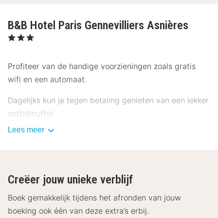
B&B Hotel Paris Gennevilliers Asnières
, 3 Sterren
Profiteer van de handige voorzieningen zoals gratis
wifi en een automaat.
Dagelijks kun je tegen betaling genieten van een lekker
ontbijtbuffet.
Lees meer
ATOUT France, het Franse Bureau voor Toerisme, heeft
aan deze accommodatie een officiële
sterrenclassificatie toegekend.
Creëer jouw unieke verblijf
Enkele van de voorzieningen zijn een 24-uurs receptie,
een lift en een automaat. Ter plaatse heb je
Boek gemakkelijk tijdens het afronden van jouw
parkeerplaatsen.
boeking ook één van deze extra’s erbij.