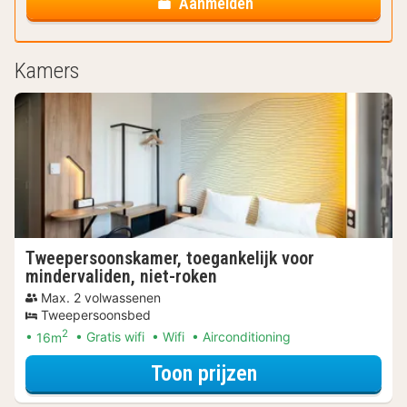
Aanmelden
Kamers
Tweepersoonskamer, toegankelijk voor
mindervaliden, niet-roken
Max. 2 volwassenen
Tweepersoonsbed
2
16m
Gratis wifi
Wifi
Airconditioning
voor Lokaal Geni
Toon prijzen