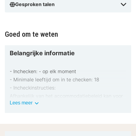
Gesproken talen
Goed om te weten
Belangrijke informatie
- Inchecken: - op elk moment
- Minimale leeftijd om in te checken: 18
- Incheckinstructies:
Afhankelijk van het accommodatiebeleid kan voor
Belangrijke
Lees meer
extra personen een toeslag in rekening worden
informatie
gebracht.
Bij het inchecken dien je mogelijk een erkend
identiteitsbewijs met foto en een creditcard,