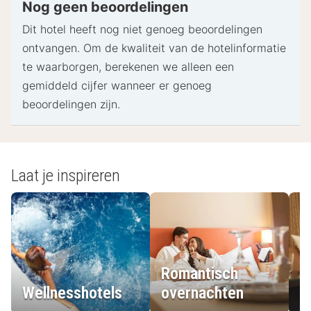
pinpas of borgsom in contanten te verstrekken
Nog geen beoordelingen
voor incidentele kosten.
Dit hotel heeft nog niet genoeg beoordelingen
Speciale verzoeken worden onder voorbehoud van
ontvangen. Om de kwaliteit van de hotelinformatie
beschikbaarheid bij het inchecken ingewilligd.
te waarborgen, berekenen we alleen een
Hiervoor kunnen extra kosten in rekening worden
gemiddeld cijfer wanneer er genoeg
gebracht. Speciale verzoeken kunnen niet worden
beoordelingen zijn.
gegarandeerd.
Deze accommodatie accepteert creditcards en
contante betalingen.
Laat je inspireren
- Speciale instructies:
De receptiemedewerker staat bij aankomst op je
te wachten.
- Uitchecken: 12:00
- Toeslagen:
Romantisch
De volgende kosten dienen bij de accommodatie
Wellnesshotels
overnachten
L
te worden betaald: