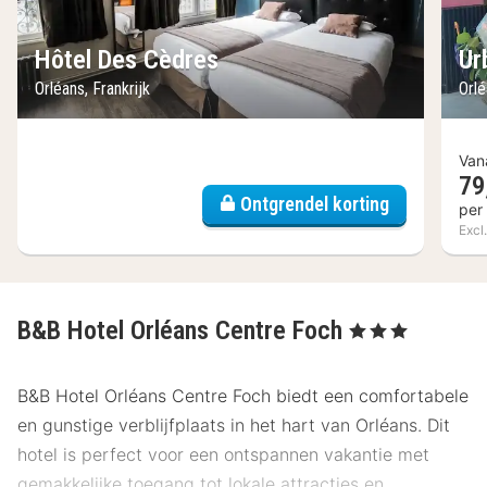
Hôtel Des Cèdres
Ur
Orléans, Frankrijk
Orlé
Van
79
Ontgrendel korting
per
Excl.
B&B Hotel Orléans Centre Foch
, 3 Sterren
B&B Hotel Orléans Centre Foch biedt een comfortabele
en gunstige verblijfplaats in het hart van Orléans. Dit
hotel is perfect voor een ontspannen vakantie met
gemakkelijke toegang tot lokale attracties en