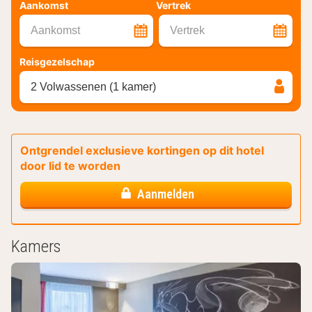
Aankomst
Vertrek
Aankomst
Vertrek
Reisgezelschap
2 Volwassenen (1 kamer)
Ontgrendel exclusieve kortingen op dit hotel
door lid te worden
Aanmelden
Kamers