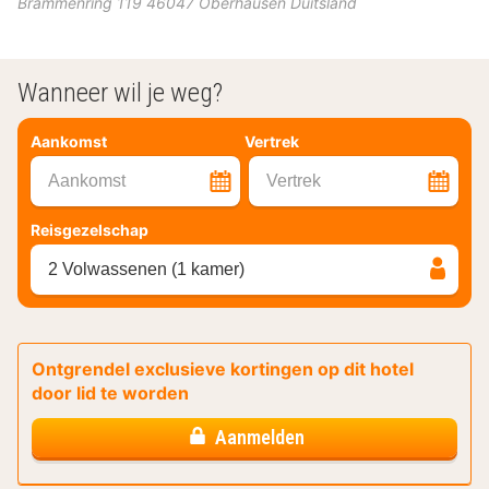
Brammenring 119
46047
Oberhausen
Duitsland
Wanneer wil je weg?
Aankomst
Vertrek
Aankomst
Vertrek
Reisgezelschap
2 Volwassenen (1 kamer)
Ontgrendel exclusieve kortingen op dit hotel
door lid te worden
Aanmelden