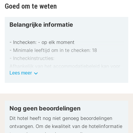
Goed om te weten
Belangrijke informatie
- Inchecken: - op elk moment
- Minimale leeftijd om in te checken: 18
- Incheckinstructies:
Afhankelijk van het accommodatiebeleid kan voor
Belangrijke
Lees meer
extra personen een toeslag in rekening worden
informatie
gebracht.
Bij het inchecken dien je mogelijk een erkend
identiteitsbewijs met foto en een creditcard,
pinpas of borgsom in contanten te verstrekken
Nog geen beoordelingen
voor incidentele kosten.
Dit hotel heeft nog niet genoeg beoordelingen
Speciale verzoeken worden onder voorbehoud van
ontvangen. Om de kwaliteit van de hotelinformatie
beschikbaarheid bij het inchecken ingewilligd.