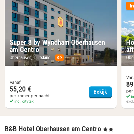
I
Super 8 by Wyndham Oberhausen
Ho
am Centro
af
Oberhausen, Duitsland
8.2
Obe
Van
Vanaf
89
55,20 €
Super 8 by
per
Bekijk
per kamer per nacht
in
incl. citytax
excl
B&B Hotel Oberhausen am Centro
, 2 Sterren