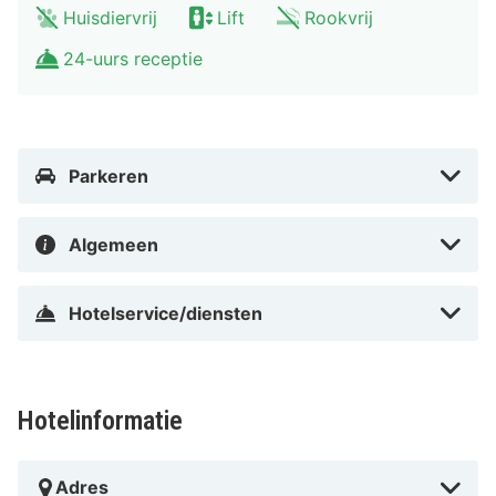
Huisdiervrij
Lift
Rookvrij
op een kwartiertje rijden van Westfield Centro en
24-uurs receptie
Kolenmijn en industriecomplex Zeche Zollverein. Dit
hotel ligt op 19,7 km van Veltins-Arena en op 24,4 km
van Movie Park Germany.
Vlak bij Westfield Centro
Parkeren
Algemeen
Hotelservice/diensten
Hotelinformatie
Adres