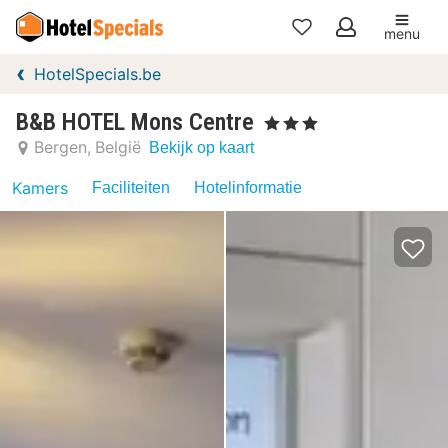
menu
Mijn
HotelSpecials.be
favorieten
B&B HOTEL Mons Centre
, 3 Sterren
Bergen
België
Bekijk op kaart
Kamers
Faciliteiten
Hotelinformatie