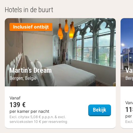
Hotels in de buurt
Inclusief ontbijt
Martin's Dream
Va
Bergen, België
Ber
Vanaf
Van
139 €
11
Martin's Dr
Bekijk
per kamer per nacht
per
Excl. citytax 5,08 € p.p.p.n. & excl.
servicekosten 10 € per reservering
Excl