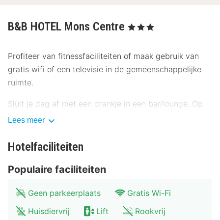
B&B HOTEL Mons Centre
, 3 Sterren
Profiteer van fitnessfaciliteiten of maak gebruik van
gratis wifi of een televisie in de gemeenschappelijke
ruimte.
Sluit je dag af met een drankje in een bar/lounge. Op
werkdagen wordt er tegen betaling een ontbijtbuffet
Lees meer
geserveerd van 07.00 uur tot 10.00 uur en in het
weekend is dit beschikbaar van 07.00 uur tot 11.00 uur.
Hotelfaciliteiten
Enkele van de voorzieningen zijn een 24-uurs receptie,
Populaire faciliteiten
meertalig personeel en een bagageopslagruimte. Ter
plaatse heb je parkeerplaatsen.
Geen parkeerplaats
Gratis Wi-Fi
Huisdiervrij
Lift
Rookvrij
Doe of je thuis bent in één van de 108 kamers met een