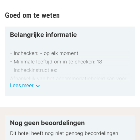
Goed om te weten
Belangrijke informatie
- Inchecken: - op elk moment
- Minimale leeftijd om in te checken: 18
- Incheckinstructies:
Afhankelijk van het accommodatiebeleid kan voor
Belangrijke
Lees meer
extra personen een toeslag in rekening worden
informatie
gebracht.
Bij het inchecken dien je mogelijk een erkend
identiteitsbewijs met foto en een creditcard,
pinpas of borgsom in contanten te verstrekken
Nog geen beoordelingen
voor incidentele kosten.
Dit hotel heeft nog niet genoeg beoordelingen
Speciale verzoeken worden onder voorbehoud van