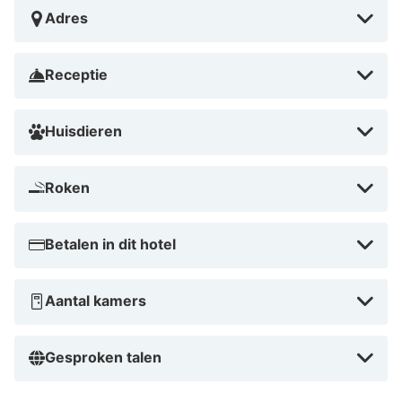
luchthaven voor B&B HOTEL Mons Centre is Charleroi
Adres
(CRL-Brussel Zuid Charleroi) - 44,6 km
Met een verblijf bij B&B HOTEL Mons Centre bevind je
Receptie
je centraal in Bergen, op slechts 3 min. lopen van
Mundaneum en op 7 min. lopen van Royal Theatre. Dit
Huisdieren
hotel ligt op 18,9 km van Paira Daiza-dierentuin en op
1,2 km van Grande Place.
Roken
Dicht bij Mundaneum
Betalen in dit hotel
Aantal kamers
Gesproken talen