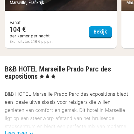
Marseille, Frankrijk
Mars
Vanaf
104 €
Hôtel Carré 
Bekijk
per kamer per nacht
Excl. citytax 2,16 € p.p.p.n.
B&B HOTEL Marseille Prado Parc des
expositions
, 3 Sterren
B&B HOTEL Marseille Prado Parc des expositions biedt
een ideale uitvalsbasis voor reizigers die willen
genieten van comfort en gemak. Dit hotel in Marseille
ligt op een steenworp afstand van het bruisende
stadscentrum en biedt een perfecte mix van moderne
Lees meer