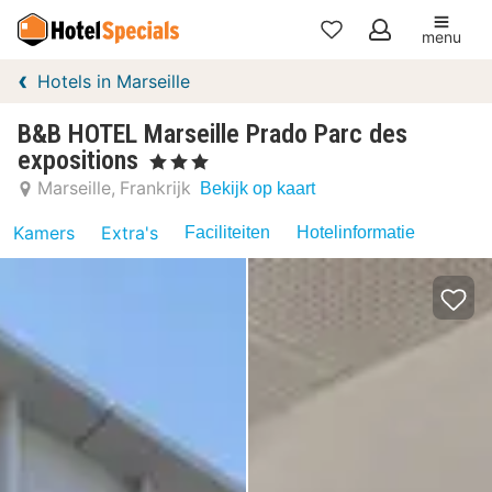
menu
Mijn
Hotels in Marseille
favorieten
B&B HOTEL Marseille Prado Parc des
expositions
, 3 Sterren
Marseille
Frankrijk
Bekijk op kaart
Kamers
Extra's
Faciliteiten
Hotelinformatie