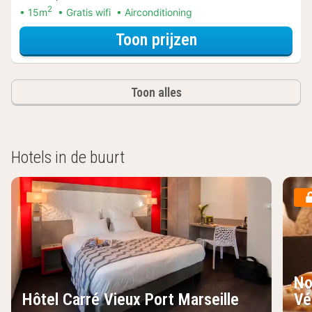
2
15m
Gratis wifi
Airconditioning
voor Beleef de S
Toon prijzen
Toon alles
Hotels in de buurt
No
Hôtel Carré Vieux Port Marseille
Vé