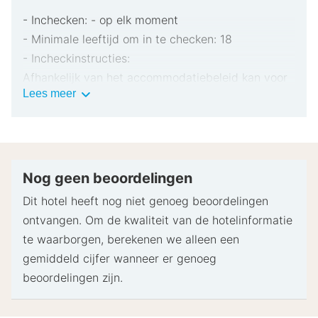
- Inchecken: - op elk moment
- Minimale leeftijd om in te checken: 18
- Incheckinstructies:
Afhankelijk van het accommodatiebeleid kan voor
Belangrijke
Lees meer
extra personen een toeslag in rekening worden
informatie
gebracht.
Bij het inchecken dien je mogelijk een erkend
identiteitsbewijs met foto en een creditcard,
pinpas of borgsom in contanten te verstrekken
Nog geen beoordelingen
voor incidentele kosten.
Dit hotel heeft nog niet genoeg beoordelingen
Speciale verzoeken worden onder voorbehoud van
ontvangen. Om de kwaliteit van de hotelinformatie
beschikbaarheid bij het inchecken ingewilligd.
te waarborgen, berekenen we alleen een
Hiervoor kunnen extra kosten in rekening worden
gemiddeld cijfer wanneer er genoeg
gebracht. Speciale verzoeken kunnen niet worden
beoordelingen zijn.
gegarandeerd.
Deze accommodatie accepteert creditcards. Let