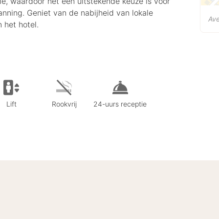
ie, waardoor het een uitstekende keuze is voor
anning. Geniet van de nabijheid van lokale
Ave
 het hotel.
Lift
Rookvrij
24-uurs receptie