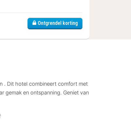
lle
Ontgrendel korting
n . Dit hotel combineert comfort met
naar gemak en ontspanning. Geniet van
e
ne zich dicht bij het centrum. De