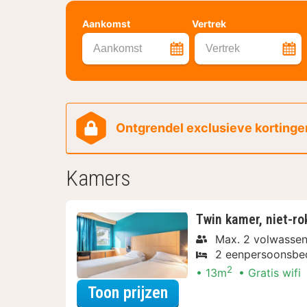
Aankomst
Vertrek
Aankomst
Vertrek
Ontgrendel exclusieve kortingen
Kamers
Twin kamer, niet-ro
Max. 2 volwasse
2 eenpersoonsbe
2
13m
Gratis wifi
voor Beleef de Stad
Toon prijzen