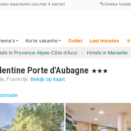
sten waarderen ons met 4 sterren
Unieke hotele
hema's
Korte vakantie
Outlet
Last minutes
☀️
tels in Provence-Alpes-Côte d'Azur
Hotels in Marseille
lentine Porte d'Aubagne
, 3 Sterren
le
Frankrijk
Bekijk op kaart
formatie