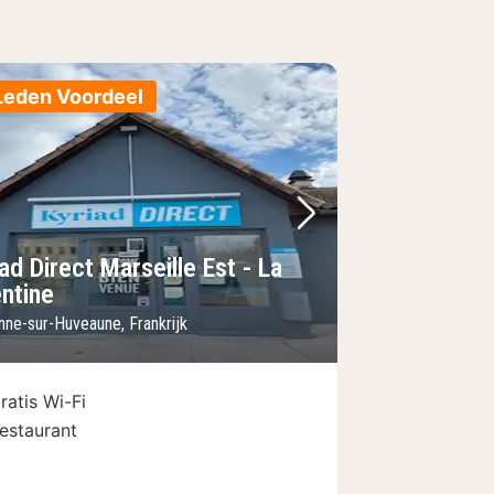
Leden Voordeel
foto
rige foto
Volgende foto
ad Direct Marseille Est - La
entine
nne-sur-Huveaune, Frankrijk
ratis Wi-Fi
estaurant