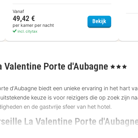
Vanaf
49,42 €
otel Marseille Est Porte d'Aubagne
hotelF1 Marsei
Bekijk
per kamer per nacht
incl. citytax
 Valentine Porte d'Aubagne
, 3 Sterren
te d'Aubagne biedt een unieke ervaring in het hart va
 uitstekende keuze is voor reizigers die op zoek zijn 
igheden en de gastvrije sfeer van het hotel.
eille La Valentine Porte d'Aubagn
evindt B&B HOTEL Marseille La Valentine Porte d'Aubag