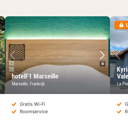
lgende foto
Vorige foto
Volgende 
Vo
Kyri
hotelF1 Marseille
Val
Marseille, Frankrijk
La Pe
Gratis Wi-Fi
G
Roomservice
R