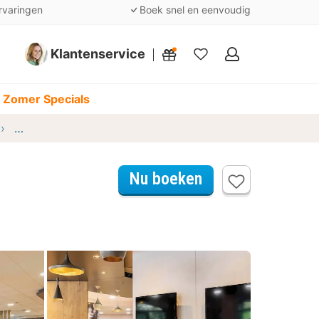
rvaringen
Boek snel en eenvoudig
Klantenservice
Mijn
favorieten
 Zomer Specials
B&B HOTEL Marseille La Valentine Porte d'Aubagne
Nu boeken