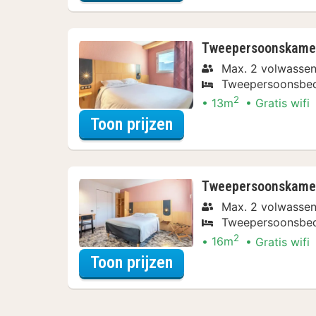
Tweepersoonskamer
Max. 2 volwasse
Tweepersoonsbe
2
13m
Gratis wifi
voor Beleef de Stad
Toon prijzen
Tweepersoonskamer, 
Max. 2 volwasse
Tweepersoonsbe
2
16m
Gratis wifi
voor Beleef de Stad
Toon prijzen