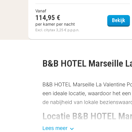
Vanaf
114,95 €
Nov
Bekijk
per kamer per nacht
Excl. citytax 3,25 € p.p.p.n.
B&B HOTEL Marseille La
B&B HOTEL Marseille La Valentine Por
een ideale locatie, waardoor het een
de nabijheid van lokale bezienswaard
Locatie B&B HOTEL Mars
Lees meer
Gelegen op een strategische plek, b