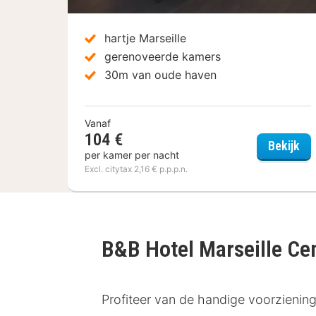
hartje Marseille
gerenoveerde kamers
30m van oude haven
Vanaf
104 €
Hôt
Bekijk
per kamer per nacht
Excl. citytax 2,16 € p.p.p.n.
B&B Hotel Marseille Ce
Profiteer van de handige voorzieninge