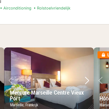
d
Airconditioning
Rolstoelvriendelijk
lgende foto
Vorige foto
Volgende 
Vo
Mercure Marseille Centre Vieux
Port
Hôt
Marseille, Frankrijk
Marsei