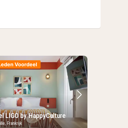
Leden Voordeel
foto
rige foto
Volgende foto
el LIGO by HappyCulture
lle, Frankrijk