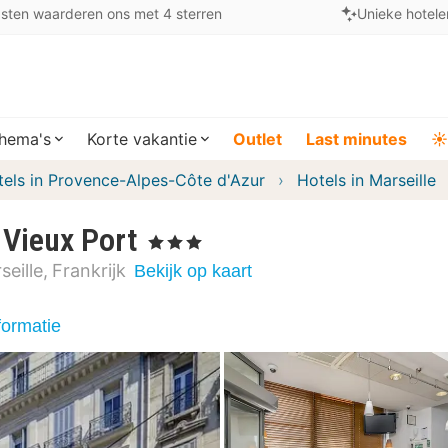
sten waarderen ons met 4 sterren
Unieke hotele
hema's
Korte vakantie
Outlet
Last minutes
☀️
tels in Provence-Alpes-Côte d'Azur
Hotels in Marseille
 Vieux Port
, 3 Sterren
seille
Frankrijk
Bekijk op kaart
formatie