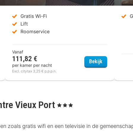
Gratis Wi-Fi
G
Lift
Roomservice
Vanaf
111,82 €
el Carré Vieux Port Marseille
Mercure Marse
Bekijk
per kamer per nacht
Excl. citytax 3,25 € p.p.p.n.
ntre Vieux Port
, 3 Sterren
n zoals gratis wifi en een televisie in de gemeenschap