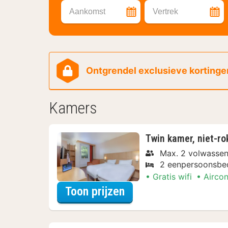
Aankomst
Vertrek
Ontgrendel exclusieve kortingen
Kamers
Twin kamer, niet-ro
Max. 2 volwasse
2 eenpersoonsbe
Gratis wifi
Aircon
voor Beleef de Stad
Toon prijzen