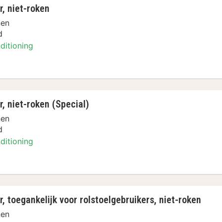
, niet-roken
nen
d
ditioning
 niet-roken (Special)
nen
d
ditioning
toegankelijk voor rolstoelgebruikers, niet-roken
nen