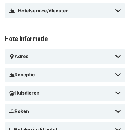
Parktheater Eindhoven en Nationaal Zwemcentrum de
Hotelservice/diensten
Tongelreep. Dit hotel ligt op 1,8 km van Eindhoven
Museum en op 2 km van Van Abbemuseum.
In Stratum in Eindhoven
Hotelinformatie
Adres
Receptie
Huisdieren
Roken
Betalen in dit hotel