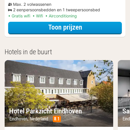
Max. 2 volwassenen
2 eenpersoonsbedden en 1 tweepersoonsbed
Gratis wifi
Wifi
Airconditioning
voor Wellness Uit
Toon prijzen
Hotels in de buurt
Hotel Parkzicht Eindhoven
Sa
Eindhoven, Nederland
8.1
Ein