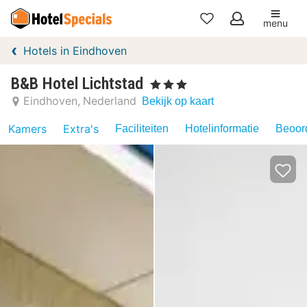
menu
Mijn
Hotels in Eindhoven
favorieten
B&B Hotel Lichtstad
, 3 Sterren
Eindhoven
Nederland
Bekijk op kaart
Kamers
Extra's
Faciliteiten
Hotelinformatie
Beoord