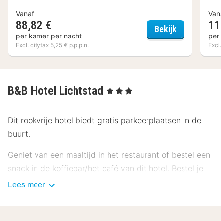
Vanaf
Van
88,82 €
11
Hotel Parkz
Bekijk
per kamer per nacht
per
Excl. citytax 5,25 € p.p.p.n.
Excl
B&B Hotel Lichtstad
, 3 Sterren
Dit rookvrije hotel biedt gratis parkeerplaatsen in de
buurt.
Geniet van een maaltijd in het restaurant of bestel een
snack in de koffiebar/het café van dit hotel. Bestel je
favoriete drankje in een bar/lounge. Dagelijks kun je
Lees meer
tegen betaling genieten van een lekker continentaal
ontbijt, dat geserveerd wordt van 08.00 uur tot 12.00