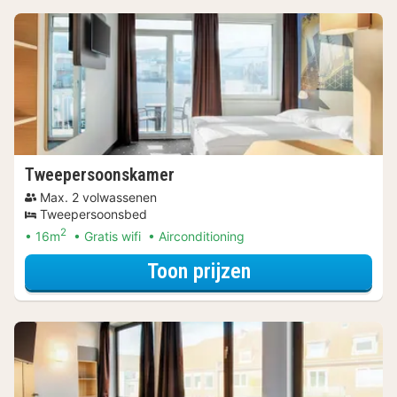
Tweepersoonskamer
Max. 2 volwassenen
Tweepersoonsbed
2
16m
Gratis wifi
Airconditioning
voor Beleef de S
Toon prijzen