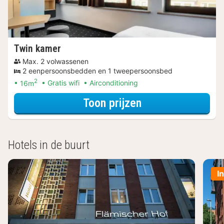
Twin kamer
Max. 2 volwassenen
2 eenpersoonsbedden en 1 tweepersoonsbed
2
16m
Gratis wifi
Airconditioning
voor Beleef de S
Toon prijzen
Hotels in de buurt
I