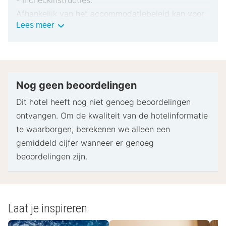
- Incheckinstructies:
Afhankelijk van het accommodatiebeleid kan voor
Belangrijke
Lees meer
extra personen een toeslag in rekening worden
informatie
gebracht.
Bij het inchecken dien je mogelijk een erkend
identiteitsbewijs met foto en een creditcard,
pinpas of borgsom in contanten te verstrekken
Nog geen beoordelingen
voor incidentele kosten.
Dit hotel heeft nog niet genoeg beoordelingen
Speciale verzoeken worden onder voorbehoud van
ontvangen. Om de kwaliteit van de hotelinformatie
beschikbaarheid bij het inchecken ingewilligd.
te waarborgen, berekenen we alleen een
Hiervoor kunnen extra kosten in rekening worden
gemiddeld cijfer wanneer er genoeg
gebracht. Speciale verzoeken kunnen niet worden
beoordelingen zijn.
gegarandeerd.
Deze accommodatie accepteert creditcards en
contante betalingen.
Laat je inspireren
- Speciale instructies: