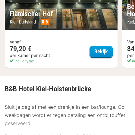
Be
Flämischer Hof
Ho
Kiel, Duitsland
8.6
Kiel
Vanaf
Van
79,20 €
84
Flämischer 
Bekijk
per kamer per nacht
per
incl. citytax
in
B&B Hotel Kiel-Holstenbrücke
Sluit je dag af met een drankje in een bar/lounge. Op
weekdagen wordt er tegen betaling een ontbijtbuffet
geserveerd.