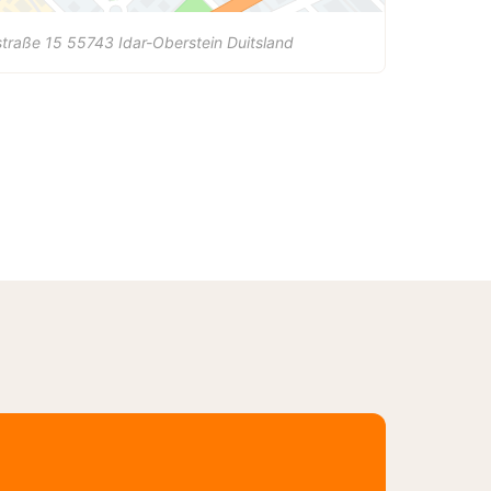
traße 15
55743
Idar-Oberstein
Duitsland