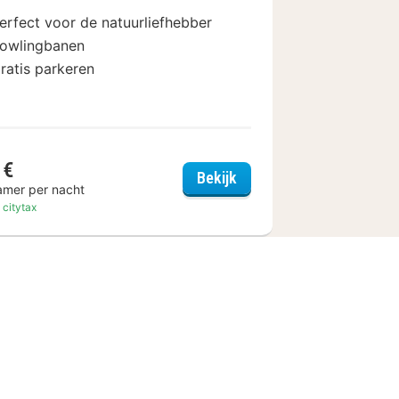
erfect voor de natuurliefhebber
owlingbanen
ratis parkeren
 €
tall
Hosser´s Hotel Restaura
Bekijk
amer per nacht
. citytax