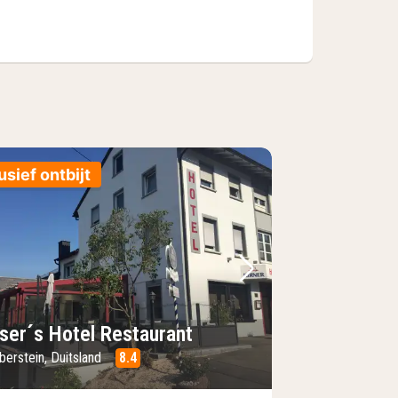
usief ontbijt
foto
rige foto
Volgende foto
ser´s Hotel Restaurant
berstein, Duitsland
8.4