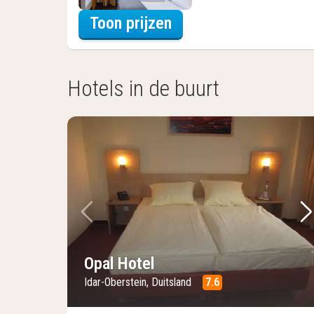
voor Familiekamer
Toon prijzen
Hotels in de buurt
Vorige foto
Vo
Opal Hotel
Idar-Oberstein, Duitsland
7.6