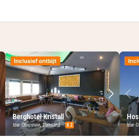
Inclusief ontbijt
Incl
lgende foto
Vorige foto
Volgende 
Vo
Berghotel Kristall
Hos
Idar-Oberstein, Duitsland
8.2
Idar-O