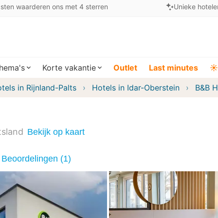
sten waarderen ons met 4 sterren
Unieke hotele
hema's
Korte vakantie
Outlet
Last minutes
☀️
tels in Rijnland-Palts
Hotels in Idar-Oberstein
B&B H
tsland
Bekijk op kaart
Beoordelingen (1)