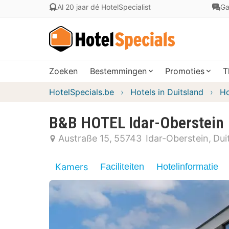
Al 20 jaar dé HotelSpecialist
Ga
Zoeken
Bestemmingen
Promoties
T
HotelSpecials.be
Hotels in Duitsland
Ho
B&B HOTEL Idar-Oberstein
Austraße 15
55743
Idar-Oberstein
Dui
Kamers
Faciliteiten
Hotelinformatie