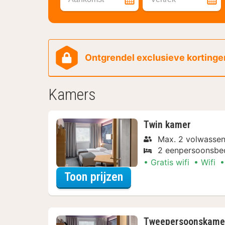
Ontgrendel exclusieve kortingen
Kamers
Twin kamer
Max. 2 volwasse
2 eenpersoonsbe
Gratis wifi
Wifi
voor Twin kamer
Toon prijzen
Tweepersoonskame