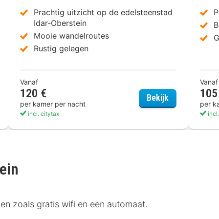
Prachtig uitzicht op de edelsteenstad
P
Idar-Oberstein
B
Mooie wandelroutes
G
Rustig gelegen
Vanaf
Vanaf
120 €
105
l Hotel
Berghotel Kris
Bekijk
per kamer per nacht
per k
incl. citytax
incl
ein
en zoals gratis wifi en een automaat.