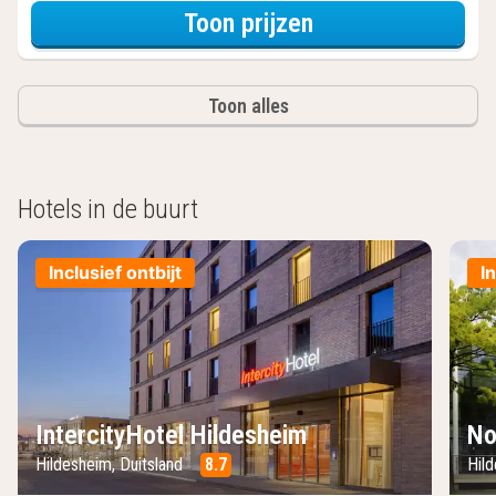
voor Tweeperso
Toon prijzen
Toon alles
Hotels in de buurt
Inclusief ontbijt
I
IntercityHotel Hildesheim
No
Hildesheim, Duitsland
8.7
Hil