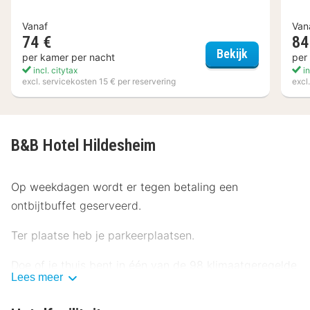
Vanaf
Van
74 €
84
IntercityHot
Bekijk
per kamer per nacht
per
incl. citytax
in
excl. servicekosten 15 € per reservering
excl
B&B Hotel Hildesheim
Op weekdagen wordt er tegen betaling een
ontbijtbuffet geserveerd.
Ter plaatse heb je parkeerplaatsen.
Doe of je thuis bent in één van de 98 klimaatgeregelde
Lees meer
kamers met een flatscreentelevisie. Er is gratis wifi op
de kamer als je op het internet wilt surfen. Badkamers