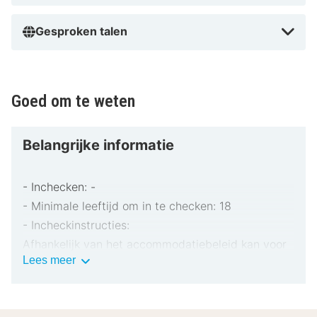
Gesproken talen
Goed om te weten
Belangrijke informatie
- Inchecken: -
- Minimale leeftijd om in te checken: 18
- Incheckinstructies:
Afhankelijk van het accommodatiebeleid kan voor
Belangrijke
Lees meer
extra personen een toeslag in rekening worden
informatie
gebracht.
Bij het inchecken dien je mogelijk een erkend