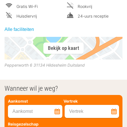
Gratis Wi-Fi
Rookvrij
Huisdiervrij
24-uurs receptie
Alle faciliteiten
Bekijk op kaart
Pepperworth 6
31134
Hildesheim
Duitsland
Wanneer wil je weg?
Aankomst
Vertrek
Aankomst
Vertrek
Reisgezelschap