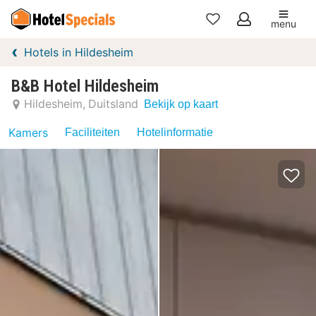
menu
Mijn
Hotels in Hildesheim
favorieten
B&B Hotel Hildesheim
Hildesheim
Duitsland
Bekijk op kaart
Kamers
Faciliteiten
Hotelinformatie