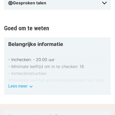
Gesproken talen
Goed om te weten
Belangrijke informatie
- Inchecken: - 20.00 uur
- Minimale leeftijd om in te checken: 18
- Incheckinstructies:
Afhankelijk van het accommodatiebeleid kan voor
Belangrijke
Lees meer
extra personen een toeslag in rekening worden
informatie
gebracht.
Bij het inchecken dien je mogelijk een erkend
identiteitsbewijs met foto en een creditcard,
pinpas of borgsom in contanten te verstrekken