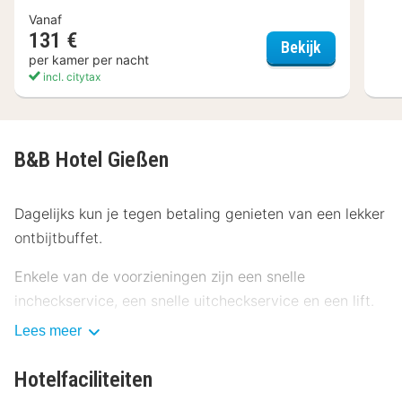
Vanaf
131 €
Best Wester
Bekijk
per kamer per nacht
incl. citytax
B&B Hotel Gießen
Dagelijks kun je tegen betaling genieten van een lekker
ontbijtbuffet.
Enkele van de voorzieningen zijn een snelle
incheckservice, een snelle uitcheckservice en een lift.
Lees meer
Doe of je thuis bent in één van de 94 klimaatgeregelde
kamers met een flatscreentelevisie. Dankzij gratis wifi
Hotelfaciliteiten
blijf je online, terwijl de tv met kabelzenders zorgt voor