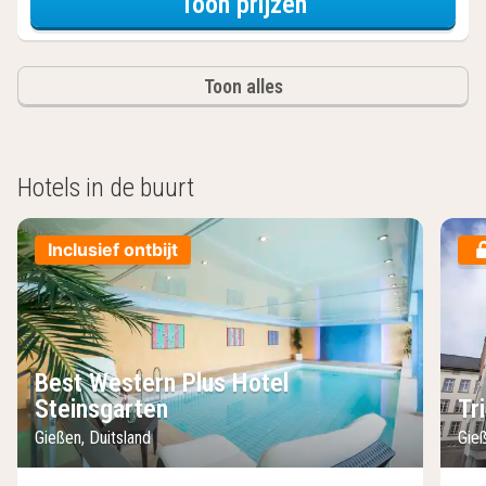
voor Twin kamer
Toon prijzen
Toon alles
Hotels in de buurt
Inclusief ontbijt
Best Western Plus Hotel
Steinsgarten
Tr
Gießen, Duitsland
Gieß