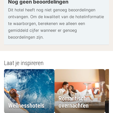
Nog geen beoordelingen
voor incidentele kosten.
Dit hotel heeft nog niet genoeg beoordelingen
Speciale verzoeken worden onder voorbehoud van
ontvangen. Om de kwaliteit van de hotelinformatie
beschikbaarheid bij het inchecken ingewilligd.
te waarborgen, berekenen we alleen een
Hiervoor kunnen extra kosten in rekening worden
gemiddeld cijfer wanneer er genoeg
gebracht. Speciale verzoeken kunnen niet worden
beoordelingen zijn.
gegarandeerd.
Deze accommodatie accepteert creditcards,
pinpassen en contante betalingen.
Laat je inspireren
- Speciale instructies:
De receptie is op de volgende tijden geopend:
Maandag - vrijdag: 06.00 uur - 22.00 uur
Zaterdag - zondag: 07.00 uur - 22.00 uur
Romantisch
De receptiemedewerker staat bij aankomst op je
Wellnesshotels
overnachten
L
te wachten.