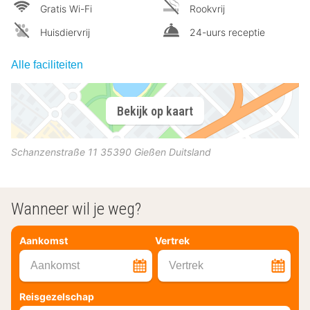
Gratis Wi-Fi
Rookvrij
Huisdiervrij
24-uurs receptie
Alle faciliteiten
Bekijk op kaart
Schanzenstraße 11
35390
Gießen
Duitsland
Wanneer wil je weg?
Aankomst
Vertrek
Aankomst
Vertrek
Reisgezelschap