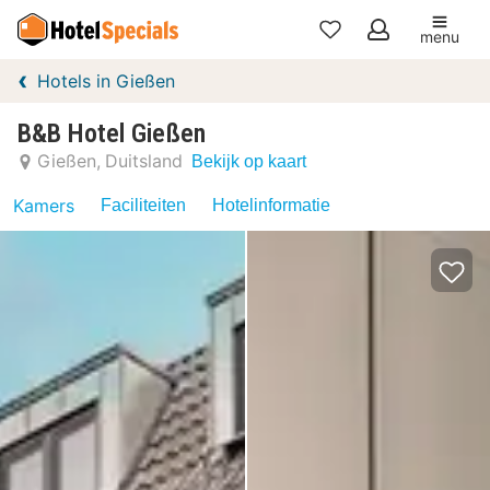
menu
Mijn
Hotels in Gießen
favorieten
B&B Hotel Gießen
Gießen
Duitsland
Bekijk op kaart
Kamers
Faciliteiten
Hotelinformatie