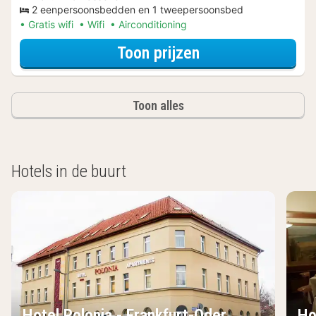
2 eenpersoonsbedden en 1 tweepersoonsbed
Gratis wifi
Wifi
Airconditioning
voor Twin kamer
Toon prijzen
Toon alles
Hotels in de buurt
Hotel Polonia - Frankfurt-Oder
Ho