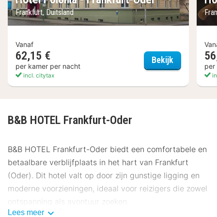
Frankfurt, Duitsland
Fran
Vanaf
Van
62,15 €
56
Hotel Poloni
Bekijk
per kamer per nacht
per
incl. citytax
in
B&B HOTEL Frankfurt-Oder
B&B HOTEL Frankfurt-Oder biedt een comfortabele en
betaalbare verblijfplaats in het hart van Frankfurt
(Oder). Dit hotel valt op door zijn gunstige ligging en
moderne voorzieningen, ideaal voor reizigers die zowel
ontspanning als avontuur zoeken.
Lees meer