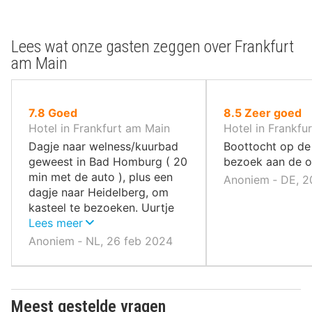
Lees wat onze gasten zeggen over Frankfurt
am Main
uit
uit
7.8
Goed
8.5
Zeer goed
10
10
Hotel in Frankfurt am Main
Hotel in Frankfu
,
,
Dagje naar welness/kuurbad
Boottocht op de
geweest in Bad Homburg ( 20
bezoek aan de o
min met de auto ), plus een
Anoniem ‐ DE, 2
dagje naar Heidelberg, om
kasteel te bezoeken. Uurtje
met de auto. Hostel ligt naast
Lees meer
treinstation, met de trein had
Anoniem ‐ NL, 26 feb 2024
ook gekund.
Meest gestelde vragen