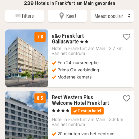
239
Hotels in Frankfurt am Main gevonden
Filters
Kaart
a&o Frankfurt
7.8
2
Galluswarte
, 2 Sterren
nachten
Hotel in
Frankfurt am Main
·
2.7 km
vanaf
van het centrum
64
Een 24-uursreceptie
€
Prima OV verbinding
Moderne kamers
Best Western Plus
8.5
1
Welcome Hotel Frankfurt
nacht
, 4 Sterren
Design hotel
vanaf
192
Hotel in
Frankfurt am Main
·
3.9 km
van het centrum
€
20 minuten van het centrum