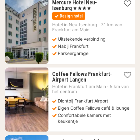
Mercure Hotel Neu-
1
Isenburg
, 4 Sterren
nacht
Design hotel
vanaf
88,50
Hotel in
Neu-Isenburg
·
7.1 km van
Frankfurt am Main
€
Uitstekende verbinding
Nabij Frankfurt
Parkeergarage
Coffee Fellows Frankfurt-
2
Airport Langen
nachten
Hotel in
Frankfurt am Main
·
5 km van
vanaf
het centrum
59,94
Dichtbij Frankfurt Airport
€
Eigen Coffee Fellows café & lounge
Comfortabele kamers met
keukentje