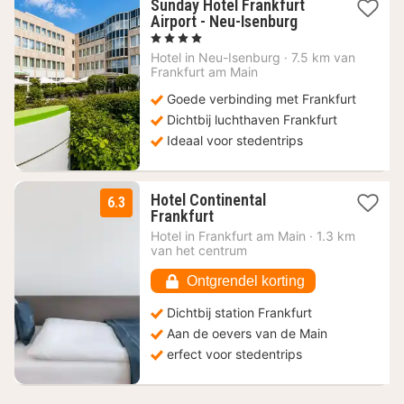
Sunday Hotel Frankfurt
1
Airport - Neu-Isenburg
nacht
, 4 Sterren
vanaf
Hotel in
Neu-Isenburg
·
7.5 km van
68,16
Frankfurt am Main
€
Goede verbinding met Frankfurt
Dichtbij luchthaven Frankfurt
Ideaal voor stedentrips
Hotel Continental
6.3
1
Frankfurt
nacht
Hotel in
Frankfurt am Main
·
1.3 km
vanaf
van het centrum
70
€
Ontgrendel korting
Dichtbij station Frankfurt
Aan de oevers van de Main
erfect voor stedentrips