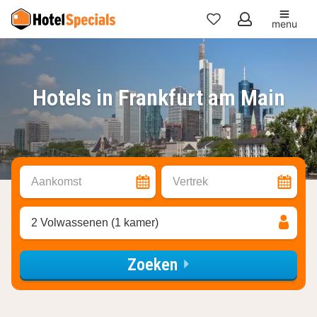
menu
Mijn
favorieten
Hotels in Frankfurt am Main
Aankomst
Vertrek
2 Volwassenen (1 kamer)
Zoeken