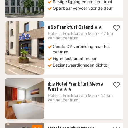
Rustige ligging en toch centraal
Openbaar vervoer voor de deur
2
a&o Frankfurt Ostend
, 2 Sterren
nachten
Hotel in
Frankfurt am Main
·
2.7 km
vanaf
van het centrum
61,33
Goede OV-verbinding naar het
€
centrum
Eigen restaurant en bar
Bezienswaardigheden dichtbij
ibis Hotel Frankfurt Messe
2
West
, 3 Sterren
nachten
Hotel in
Frankfurt am Main
·
4.1 km
vanaf
van het centrum
99
€