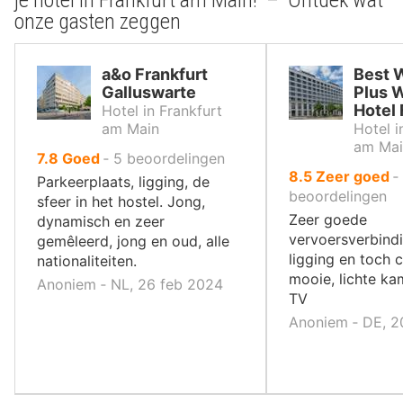
je hotel in Frankfurt am Main! – Ontdek wat
onze gasten zeggen
a&o Frankfurt
Best 
Galluswarte
Plus 
Hotel 
Hotel in Frankfurt
am Main
Hotel i
am Mai
uit
7.8
Goed
‐
5
beoordelingen
uit
8.5
Zeer goed
‐
10
Parkeerplaats, ligging, de
10
beoordelingen
,
sfeer in het hostel. Jong,
,
Zeer goede
dynamisch en zeer
vervoersverbindi
gemêleerd, jong en oud, alle
ligging en toch c
nationaliteiten.
mooie, lichte ka
Anoniem ‐ NL, 26 feb 2024
TV
Anoniem ‐ DE, 2