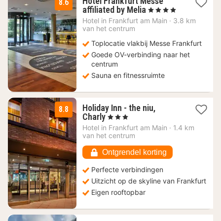
Hotel Frankfurt Messe
8.6
2
affiliated by Melia
, 4 Sterren
nachten
Hotel in
Frankfurt am Main
·
3.8 km
vanaf
van het centrum
49
Toplocatie vlakbij Messe Frankfurt
€
Goede OV-verbinding naar het
centrum
Sauna en fitnessruimte
Holiday Inn - the niu,
8.8
1
Charly
, 3 Sterren
nacht
Hotel in
Frankfurt am Main
·
1.4 km
vanaf
van het centrum
69
€
Ontgrendel korting
Perfecte verbindingen
Uitzicht op de skyline van Frankfurt
Eigen rooftopbar